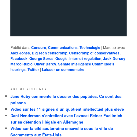
Publié dans
Censure
,
Communications
,
Technologie
|
Marqué avec
Alex Jones
,
Big Tech censorship
,
Censorship of conservatives
,
Facebook
,
George Soros
,
Google
,
Internet regulation
,
Jack Dorsey
,
Marco Rubio
,
Oliver Darcy
,
Senate Intelligence Committee's
hearings
,
Twitter
|
Laisser un commentaire
ARTICLES RÉCENTS
Jane Ruby commente le dossier des peptides: Ce sont des
poisons…
Vidéo sur les 11 signes d’un quotient intellectuel plus élevé
Dani Henderson s’entretient avec l’avocat Reiner Fuellmich
sur sa détention illégale en Allemagne
Vidéo sur la cité souterraine ensevelie sous la ville de
Sacramento aux États-Unis