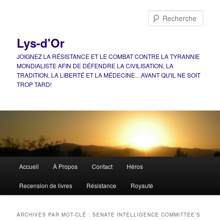
Aller
Aller
au
au
Rech
contenu
contenu
principal
secondaire
Lys-d'Or
JOIGNEZ LA RÉSISTANCE ET LE COMBAT CONTRE LA TYRANNIE
MONDIALISTE AFIN DE DÉFENDRE LA CIVILISATION, LA
TRADITION, LA LIBERTÉ ET LA MÉDECINE…AVANT QU'IL NE SOIT
TROP TARD!
Menu
Accueil
À Propos
Contact
Héros
principal
Recension de livres
Résistance
Royauté
ARCHIVES PAR MOT-CLÉ :
SENATE INTELLIGENCE COMMITTEE’S