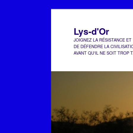
Aller
Aller
au
au
contenu
contenu
Lys-d'Or
principal
secondaire
JOIGNEZ LA RÉSISTANCE ET
DE DÉFENDRE LA CIVILISATI
AVANT QU'IL NE SOIT TROP 