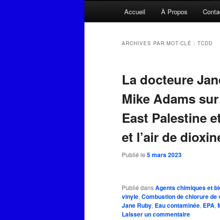
Menu
Accueil
À Propos
Conta
principal
ARCHIVES PAR MOT-CLÉ :
TCDD
La docteure Jan
Mike Adams sur l
East Palestine e
et l’air de dioxin
Publié le
5 mars 2023
Publié dans
Agents chimiques et bi
vinyle
,
Combustion de chlorure de 
Jane Ruby
,
Eau contaminée
,
EPA
,
Laisser un commentaire