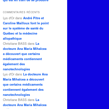
COMMENTAIRES RÉCENTS
Lys d'Or
dans
André Pitre et
Caroline Mailloux font le point
sur le système de santé du
Québec et la médecine
allopathique
Christiane BASS
dans
La
docteure Ana Maria Mihalcea
a découvert que certains
médicaments contiennent
également des
nanotechnologies
Lys d'Or
dans
La docteure Ana
Maria Mihalcea a découvert
que certains médicaments
contiennent également des
nanotechnologies
Christiane BASS
dans
La
docteure Ana Maria Mihalcea