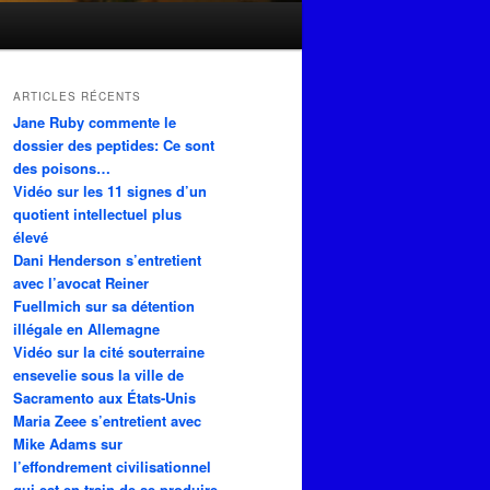
ARTICLES RÉCENTS
Jane Ruby commente le
dossier des peptides: Ce sont
des poisons…
Vidéo sur les 11 signes d’un
quotient intellectuel plus
élevé
Dani Henderson s’entretient
avec l’avocat Reiner
Fuellmich sur sa détention
illégale en Allemagne
Vidéo sur la cité souterraine
ensevelie sous la ville de
Sacramento aux États-Unis
Maria Zeee s’entretient avec
Mike Adams sur
l’effondrement civilisationnel
qui est en train de se produire