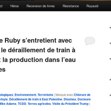
ct
Héros
Recension de livres
Résistance
Royauté
e Ruby s’entretient avec
e déraillement de train à
t la production dans l’eau
es
ologiques
,
Environnement
,
Terrorisme
|
Marqué avec
Chlorure de
vinyle
,
Déraillement de train à East Palestine
,
Dioxines
,
Docteure
Mike Adams
,
TCDD
,
Terres agricoles
,
Visite du Président Trump
|