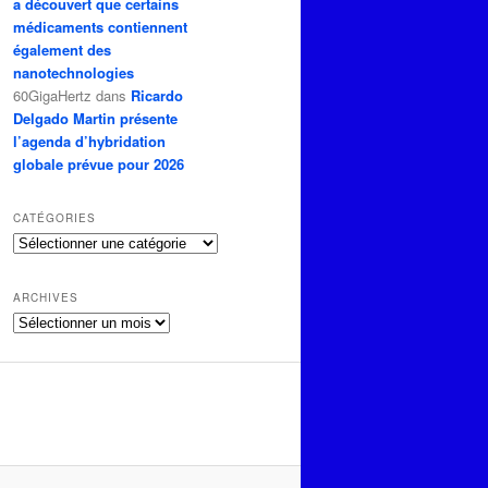
a découvert que certains
médicaments contiennent
également des
nanotechnologies
60GigaHertz
dans
Ricardo
Delgado Martin présente
l’agenda d’hybridation
globale prévue pour 2026
CATÉGORIES
Catégories
ARCHIVES
Archives