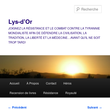
Aller
au
Rech
contenu
principal
Lys-d'Or
JOIGNEZ LA RÉSISTANCE ET LE COMBAT CONTRE LA TYRANNIE
MONDIALISTE AFIN DE DÉFENDRE LA CIVILISATION, LA
TRADITION, LA LIBERTÉ ET LA MÉDECINE…AVANT QU'IL NE SOIT
TROP TARD!
Menu
Accueil
À Propos
Contact
Héros
principal
Recension de livres
Résistance
Royauté
Navigation
←
Précédent
Suivant
→