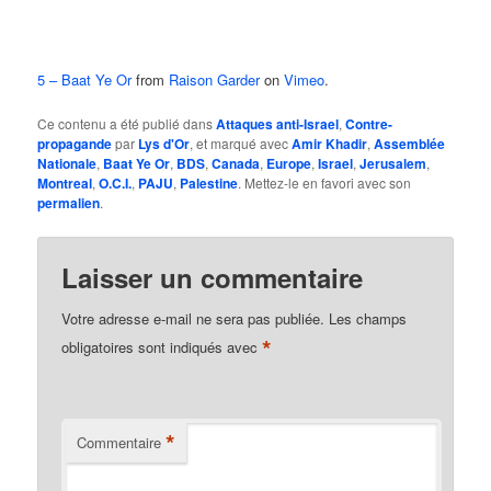
5 – Baat Ye Or
from
Raison Garder
on
Vimeo
.
Ce contenu a été publié dans
Attaques anti-Israel
,
Contre-
propagande
par
Lys d'Or
, et marqué avec
Amir Khadir
,
Assemblée
Nationale
,
Baat Ye Or
,
BDS
,
Canada
,
Europe
,
Israel
,
Jerusalem
,
Montreal
,
O.C.I.
,
PAJU
,
Palestine
. Mettez-le en favori avec son
permalien
.
Laisser un commentaire
Votre adresse e-mail ne sera pas publiée.
Les champs
*
obligatoires sont indiqués avec
*
Commentaire