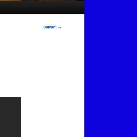
Suivant
→