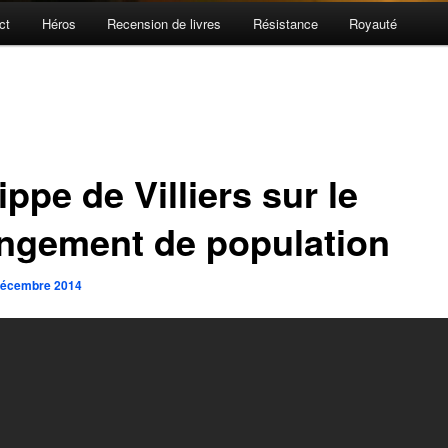
ct
Héros
Recension de livres
Résistance
Royauté
ippe de Villiers sur le
ngement de population
décembre 2014