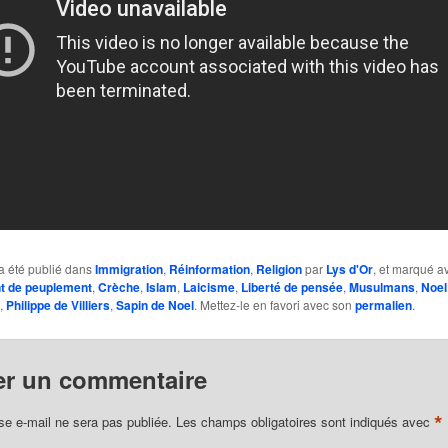
a été publié dans
Immigration
,
Réinformation
,
Religion
par
Lys d'Or
, et marqué a
 de peuplement
,
Crèche
,
Islam
,
Laicisme
,
Liberté de pensée
,
Musulmans
,
Noel
,
Philippe de Villiers
,
Sapin de Noel
. Mettez-le en favori avec son
permalien
.
er un commentaire
*
se e-mail ne sera pas publiée.
Les champs obligatoires sont indiqués avec