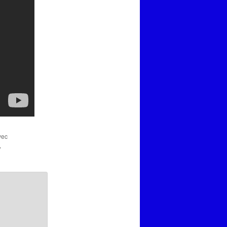
vec
,