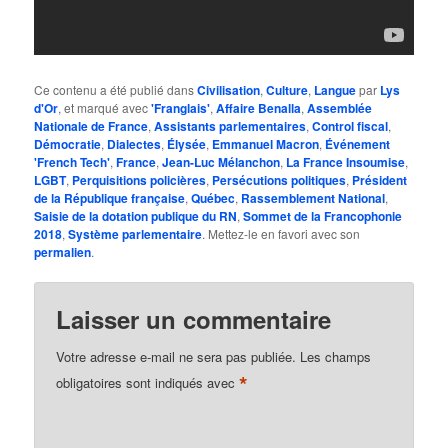
Ce contenu a été publié dans
Civilisation
,
Culture
,
Langue
par
Lys
d'Or
, et marqué avec
'Franglais'
,
Affaire Benalla
,
Assemblée
Nationale de France
,
Assistants parlementaires
,
Control fiscal
,
Démocratie
,
Dialectes
,
Élysée
,
Emmanuel Macron
,
Événement
'French Tech'
,
France
,
Jean-Luc Mélanchon
,
La France Insoumise
,
LGBT
,
Perquisitions policières
,
Persécutions politiques
,
Président
de la République française
,
Québec
,
Rassemblement National
,
Saisie de la dotation publique du RN
,
Sommet de la Francophonie
2018
,
Système parlementaire
. Mettez-le en favori avec son
permalien
.
Laisser un commentaire
Votre adresse e-mail ne sera pas publiée.
Les champs
*
obligatoires sont indiqués avec