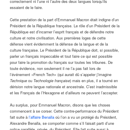
correctement ni l’une ni l’autre des deux langues lorsqu’ils
essaient de le faire.
Cette prestation de la part d’Emmanuel Macron était indigne d’un
Président de la République française. Le rôle d’un Président de la
République est d’incarner l’esprit français et de défendre notre
culture et notre civilisation. Aux premières loges de cette
défense vient évidemment la défense de la langue et de la
culture française. Le Président de la République doit, si possible,
parler un français impeccable et tout faire ce qui est possible
pour faire la promotion du français sur toutes les tribunes. De
toute évidence, non seulement il ne l’a pas fait lors de
l’événement «French Tech» (qui aurait dû s’appeler j’imagine
Technique
ou
Technologie
française
) mais en plus, il a tourné en
dérision notre langue nationale et ancestrale. C’est inadmissible
et les Français de l’Hexagone et d’ailleurs ne peuvent l’accepter.
Au surplus, pour Emmanuel Macron, disons que les choses
commencent à se corser. Cette contre-performance du Président
fait suite à
l’affaire Benalla
où l’on a vu un protégé du Président,
Alexandre Benalla, se comporter comme s’il faisait parti d’une
police parallèle, privée, du Président. Elle fait suite aussi à