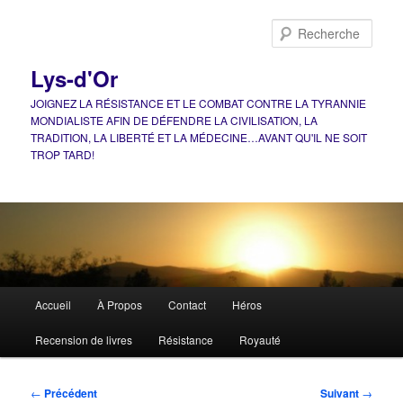
Aller
au
Rech
contenu
principal
Lys-d'Or
JOIGNEZ LA RÉSISTANCE ET LE COMBAT CONTRE LA TYRANNIE
MONDIALISTE AFIN DE DÉFENDRE LA CIVILISATION, LA
TRADITION, LA LIBERTÉ ET LA MÉDECINE…AVANT QU'IL NE SOIT
TROP TARD!
Menu
Accueil
À Propos
Contact
Héros
principal
Recension de livres
Résistance
Royauté
Navigation
←
Précédent
Suivant
→