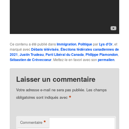
Ce contenu a été publié dans
Immigration
,
Politique
par
Lys d'Or
, et
marqué avec
Débats télévisés
,
Élections fédérales canadiennes de
2021
,
Justin Trudeau
,
Parti Libéral du Canada
,
Philippe Plamondon
,
Sébastien de Crèvecoeur
. Mettez-le en favori avec son
permalien
.
Laisser un commentaire
Votre adresse e-mail ne sera pas publiée.
Les champs
*
obligatoires sont indiqués avec
*
Commentaire