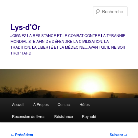
Aller
au
Rech
contenu
principal
Lys-d'Or
JOIGNEZ LA RÉSISTANCE ET LE COMBAT CONTRE LA TYRANNIE
MONDIALISTE AFIN DE DÉFENDRE LA CIVILISATION, LA
TRADITION, LA LIBERTÉ ET LA MÉDECINE…AVANT QU'IL NE SOIT
TROP TARD!
Menu
Accueil
À Propos
Contact
Héros
principal
Recension de livres
Résistance
Royauté
Navigation
←
Précédent
Suivant
→