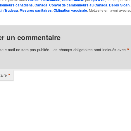
onneurs canadiens
,
Canada
,
Convoi de camionneurs au Canada
,
Derek Sloan
tin Trudeau
,
Mesures sanitaires
,
Obligation vaccinale
. Mettez-le en favori avec s
er un commentaire
*
se e-mail ne sera pas publiée.
Les champs obligatoires sont indiqués avec
*
aire