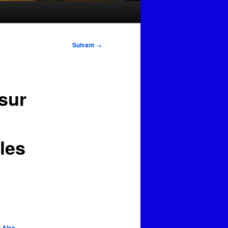
Suivant
→
sur
les
c
Alex