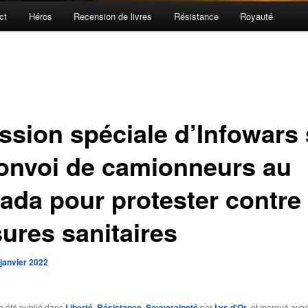
ct
Héros
Recension de livres
Résistance
Royauté
ssion spéciale d’Infowars 
convoi de camionneurs au
ada pour protester contre 
ures sanitaires
 janvier 2022
a été publié dans
Liberté
,
Résistance
,
Souveraineté
par
Lys d'Or
, et marqué ave