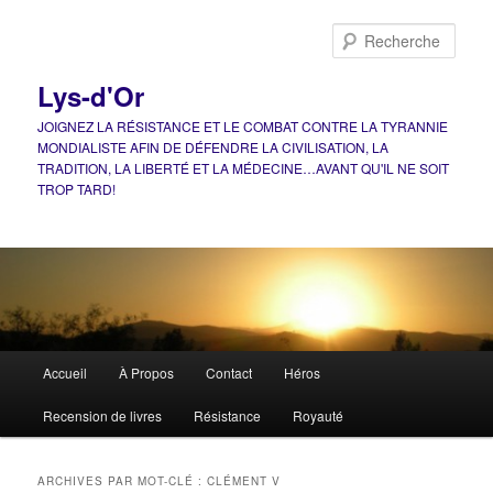
Aller
Aller
au
au
Rech
contenu
contenu
principal
secondaire
Lys-d'Or
JOIGNEZ LA RÉSISTANCE ET LE COMBAT CONTRE LA TYRANNIE
MONDIALISTE AFIN DE DÉFENDRE LA CIVILISATION, LA
TRADITION, LA LIBERTÉ ET LA MÉDECINE…AVANT QU'IL NE SOIT
TROP TARD!
Menu
Accueil
À Propos
Contact
Héros
principal
Recension de livres
Résistance
Royauté
ARCHIVES PAR MOT-CLÉ :
CLÉMENT V