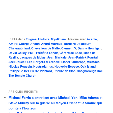
Publié dans
Énigme
,
Histoire
,
Mysticism
|
Marqué avec
Acadie
,
Amiral George Anson
,
André Malraux
,
Bernard Delacourt
,
Chateaubriand
,
Chevaliers de Malte
,
Clément V
,
Danny Hennigar
,
David Galley
,
FDR
,
Frédéric Lenoir
,
Gérard de Sède
,
Isaac de
Razilly
,
Jacques de Molay
,
Jean Markale
,
Jean-Patrick Pourtal
,
Joel Doucet
,
Les Bergers d'Arcadie
,
Lionel Fanthrope
,
MicMacs
,
Nicolas Poussin
,
Nostradamus
,
Nouvelle-Écosse
,
Oak Island
,
Philippe le Bel
,
Pierre Plantard
,
Prieuré de Sion
,
Shogborough Hall
,
The Temple Church
ARTICLES RÉCENTS
Michael Farris s’entretient avec Michael Yon, Mike Adams et
Steve Murray sur la guerre au Moyen-Orient et la famine qui
pointe à l’horizon