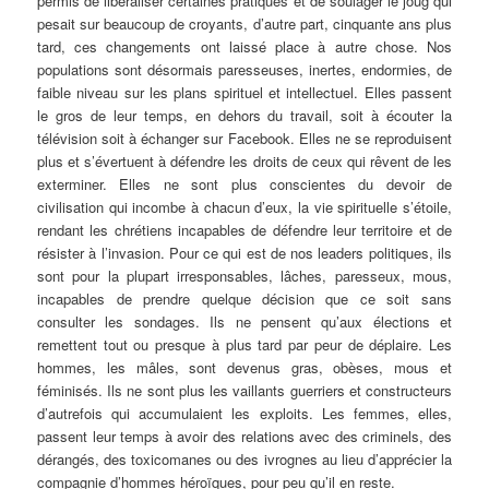
permis de libéraliser certaines pratiques et de soulager le joug qui
pesait sur beaucoup de croyants, d’autre part, cinquante ans plus
tard, ces changements ont laissé place à autre chose. Nos
populations sont désormais paresseuses, inertes, endormies, de
faible niveau sur les plans spirituel et intellectuel. Elles passent
le gros de leur temps, en dehors du travail, soit à écouter la
télévision soit à échanger sur Facebook. Elles ne se reproduisent
plus et s’évertuent à défendre les droits de ceux qui rêvent de les
exterminer. Elles ne sont plus conscientes du devoir de
civilisation qui incombe à chacun d’eux, la vie spirituelle s’étoile,
rendant les chrétiens incapables de défendre leur territoire et de
résister à l’invasion. Pour ce qui est de nos leaders politiques, ils
sont pour la plupart irresponsables, lâches, paresseux, mous,
incapables de prendre quelque décision que ce soit sans
consulter les sondages. Ils ne pensent qu’aux élections et
remettent tout ou presque à plus tard par peur de déplaire. Les
hommes, les mâles, sont devenus gras, obèses, mous et
féminisés. Ils ne sont plus les vaillants guerriers et constructeurs
d’autrefois qui accumulaient les exploits. Les femmes, elles,
passent leur temps à avoir des relations avec des criminels, des
dérangés, des toxicomanes ou des ivrognes au lieu d’apprécier la
compagnie d’hommes héroïques, pour peu qu’il en reste.