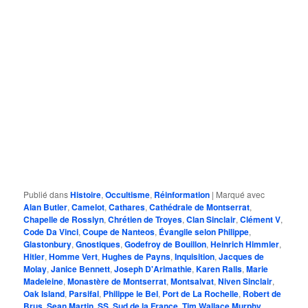
Publié dans
Histoire
,
Occultisme
,
Réinformation
|
Marqué avec
Alan Butler
,
Camelot
,
Cathares
,
Cathédrale de Montserrat
,
Chapelle de Rosslyn
,
Chrétien de Troyes
,
Clan Sinclair
,
Clément V
,
Code Da Vinci
,
Coupe de Nanteos
,
Évangile selon Philippe
,
Glastonbury
,
Gnostiques
,
Godefroy de Bouillon
,
Heinrich Himmler
,
Hitler
,
Homme Vert
,
Hughes de Payns
,
Inquisition
,
Jacques de
Molay
,
Janice Bennett
,
Joseph D'Arimathie
,
Karen Ralls
,
Marie
Madeleine
,
Monastère de Montserrat
,
Montsalvat
,
Niven Sinclair
,
Oak Island
,
Parsifal
,
Philippe le Bel
,
Port de La Rochelle
,
Robert de
Brus
,
Sean Martin
,
SS
,
Sud de la France
,
Tim Wallace Murphy
,