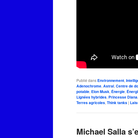
Publié dans
Environnement
,
Intelli
Adenochrome
,
Astral
,
Centre de d
potable
,
Elon Musk
,
Énergie
,
Énergi
Lignées hybrides
,
Princesse Diana
Terres agricoles
,
Think tanks
|
Lais
Michael Salla s’