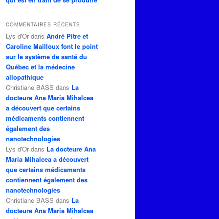
COMMENTAIRES RÉCENTS
Lys d'Or
dans
André Pitre et
Caroline Mailloux font le point
sur le système de santé du
Québec et la médecine
allopathique
Christiane BASS
dans
La
docteure Ana Maria Mihalcea
a découvert que certains
médicaments contiennent
également des
nanotechnologies
Lys d'Or
dans
La docteure Ana
Maria Mihalcea a découvert
que certains médicaments
contiennent également des
nanotechnologies
Christiane BASS
dans
La
docteure Ana Maria Mihalcea