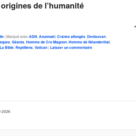
 origines de l’humanité
lle
|
Marqué avec
ADN
,
Anunnaki
,
Crânes allongés
,
Denisovan
,
iaques
,
Géants
,
Homme de Cro Magnon
,
Homme de Néanderthal
,
La Bible
,
Reptiliens
,
Vatican
|
Laisser un commentaire
10-2026