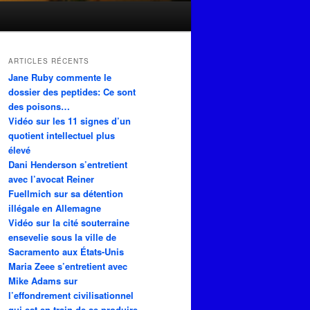
ARTICLES RÉCENTS
Jane Ruby commente le
dossier des peptides: Ce sont
des poisons…
Vidéo sur les 11 signes d’un
quotient intellectuel plus
élevé
Dani Henderson s’entretient
avec l’avocat Reiner
Fuellmich sur sa détention
illégale en Allemagne
Vidéo sur la cité souterraine
ensevelie sous la ville de
Sacramento aux États-Unis
Maria Zeee s’entretient avec
Mike Adams sur
l’effondrement civilisationnel
qui est en train de se produire