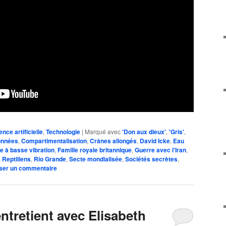
gence artificielle
,
Technologie
|
Marqué avec
'Don aux dieux'
,
'Gris'
,
onnées
,
Compartimentalisation
,
Crânes allongés
,
David Icke
,
Eau
e à basse vibration
,
Famille royale britannique
,
Guerre avec l'Iran
,
,
Reptiliens
,
Rio Grande
,
Secte mondialisée
,
Sociétés secrètes
,
ser un commentaire
entretient avec Elisabeth