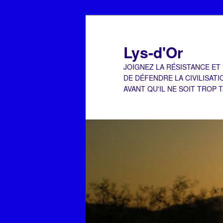
Aller
Aller
au
au
contenu
contenu
Lys-d'Or
principal
secondaire
JOIGNEZ LA RÉSISTANCE ET
DE DÉFENDRE LA CIVILISATI
AVANT QU'IL NE SOIT TROP 