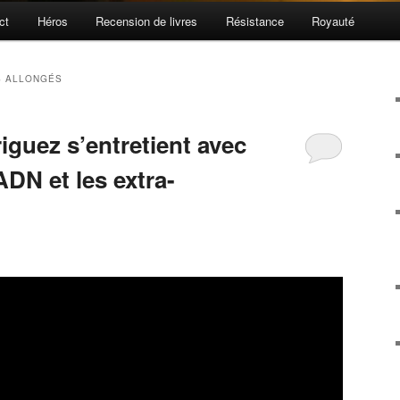
ct
Héros
Recension de livres
Résistance
Royauté
S ALLONGÉS
iguez s’entretient avec
ADN et les extra-