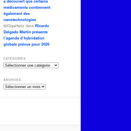
a découvert que certains
médicaments contiennent
également des
nanotechnologies
60GigaHertz
dans
Ricardo
Delgado Martin présente
l’agenda d’hybridation
globale prévue pour 2026
CATÉGORIES
Catégories
ARCHIVES
Archives