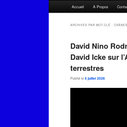
Menu
Accueil
À Propos
Conta
principal
ARCHIVES PAR MOT-CLÉ :
CRÂNE
David Nino Rodr
David Icke sur l’
terrestres
Publié le
5 juillet 2026