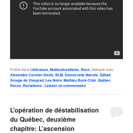
Publié dans
Littérature
,
Multiculturalisme
,
Race
|
Marqué avec
Alexandre Cormier-Denis
,
BLM
,
Démocratie libérale
,
Djihad
,
Groupe de Visegrad
,
Les Noirs
,
Mathieu Bock-Côté
,
Québec
,
Races
,
Racialisme
|
Laisser un commentaire
L’opération de déstabilisation
du Québec, deuxième
chapitre: L’ascension