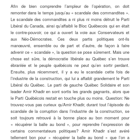
Afin de bien comprendre l’ampleur de l’opération, on doit
remonter dans le temps jusqu’au « scandale des commandites ».
Le scandale des commandites a ni plus ni moins détruit le Parti
Libéral du Canada, ainsi qu’affaibli le Bloc Québecois qui en était
le contre-pouvoir, ce qui a ouvert la voie aux Conservateurs et
aux Néo-Démocrates. Ces deux partis politiques ont-ils
manœuvré, ensemble ou de part et d’autre, de façon à faire
advenir ce « scandale », la question se pose sûrement. Mais une
chose est sûre, la démocratie libérale au Québec s’en trouve
ébranlée et le peuple québécois ne peut qu’en sortir perdant.
Ensuite, plus récemment, il y a eu le scandale cette fois de
l’industrie de la construction, qui lui a affaibli grandement le Parti
Libéral du Québec. Le parti de gauche Québec Solidaire et son
leader Amir Khadir en sont sortis les grands gagnants, alors que
le Parti Québécois restait en touche plus ou moins. Question: Ne
trouvez-vous pas curieux qu’Amir Khadir, durant tout l’épisode du
scandale de la corruption dans l’industrie de la construction, se
soit toujours retrouvé à la bonne place au bon moment pour
« récupérer la balle au bond », pour reprendre l’expression de
certains commentateurs politiques? Amir Khadir s’est avéré
tellement bon pour « récupérer la balle au bond » que l’on a