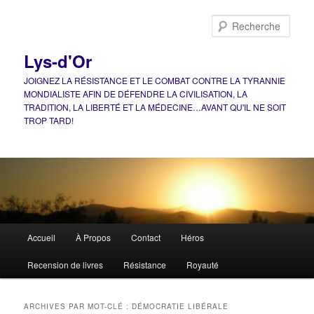
Aller
Aller
au
au
Rech
contenu
contenu
principal
secondaire
Lys-d'Or
JOIGNEZ LA RÉSISTANCE ET LE COMBAT CONTRE LA TYRANNIE
MONDIALISTE AFIN DE DÉFENDRE LA CIVILISATION, LA
TRADITION, LA LIBERTÉ ET LA MÉDECINE…AVANT QU'IL NE SOIT
TROP TARD!
Menu
Accueil
À Propos
Contact
Héros
principal
Recension de livres
Résistance
Royauté
ARCHIVES PAR MOT-CLÉ :
DÉMOCRATIE LIBÉRALE