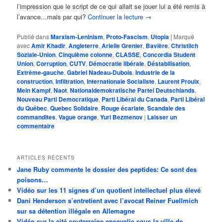
l’impression que le script de ce qui allait se jouer lui a été remis à
l’avance…mais par qui?
Continuer la lecture
→
Publié dans
Marxism-Leninism
,
Proto-Fascism
,
Utopia
|
Marqué
avec
Amir Khadir
,
Angleterre
,
Arielle Grenier
,
Bavière
,
Christlich
Soziale-Union
,
Cinquième colonne
,
CLASSE
,
Concordia Student
Union
,
Corruption
,
CUTV
,
Démocratie libérale
,
Déstabilisation
,
Extrême-gauche
,
Gabriel Nadeau-Dubois
,
Industrie de la
construction
,
Infiltration
,
Internationale Socialiste
,
Laurent Proulx
,
Mein Kampf
,
Naot
,
Nationaldemokratische Partei Deutschlands
,
Nouveau Parti Democratique
,
Parti Libéral du Canada
,
Parti Libéral
du Québec
,
Quebec Solidaire
,
Rouge écarlate
,
Scandale des
commandites
,
Vague orange
,
Yuri Bezmenov
|
Laisser un
commentaire
ARTICLES RÉCENTS
Jane Ruby commente le dossier des peptides: Ce sont des
poisons…
Vidéo sur les 11 signes d’un quotient intellectuel plus élevé
Dani Henderson s’entretient avec l’avocat Reiner Fuellmich
sur sa détention illégale en Allemagne
Vidéo sur la cité souterraine ensevelie sous la ville de