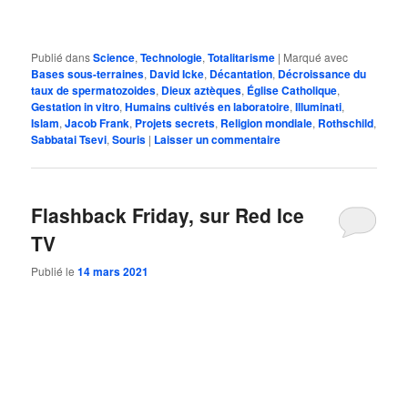
Publié dans
Science
,
Technologie
,
Totalitarisme
|
Marqué avec
Bases sous-terraines
,
David Icke
,
Décantation
,
Décroissance du
taux de spermatozoides
,
Dieux aztèques
,
Église Catholique
,
Gestation in vitro
,
Humains cultivés en laboratoire
,
Illuminati
,
Islam
,
Jacob Frank
,
Projets secrets
,
Religion mondiale
,
Rothschild
,
Sabbatai Tsevi
,
Souris
|
Laisser un commentaire
Flashback Friday, sur Red Ice
TV
Publié le
14 mars 2021