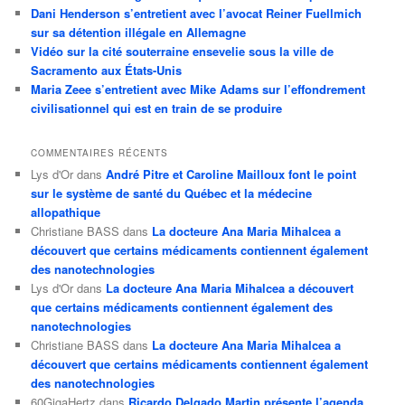
Dani Henderson s’entretient avec l’avocat Reiner Fuellmich
sur sa détention illégale en Allemagne
Vidéo sur la cité souterraine ensevelie sous la ville de
Sacramento aux États-Unis
Maria Zeee s’entretient avec Mike Adams sur l’effondrement
civilisationnel qui est en train de se produire
COMMENTAIRES RÉCENTS
Lys d'Or
dans
André Pitre et Caroline Mailloux font le point
sur le système de santé du Québec et la médecine
allopathique
Christiane BASS
dans
La docteure Ana Maria Mihalcea a
découvert que certains médicaments contiennent également
des nanotechnologies
Lys d'Or
dans
La docteure Ana Maria Mihalcea a découvert
que certains médicaments contiennent également des
nanotechnologies
Christiane BASS
dans
La docteure Ana Maria Mihalcea a
découvert que certains médicaments contiennent également
des nanotechnologies
60GigaHertz
dans
Ricardo Delgado Martin présente l’agenda