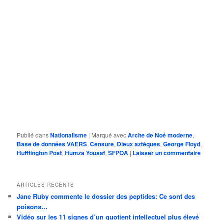
Publié dans
Nationalisme
|
Marqué avec
Arche de Noé moderne
,
Base de données VAERS
,
Censure
,
Dieux aztèques
,
George Floyd
,
Hufftington Post
,
Humza Yousaf
,
SFPOA
|
Laisser un commentaire
ARTICLES RÉCENTS
Jane Ruby commente le dossier des peptides: Ce sont des
poisons…
Vidéo sur les 11 signes d’un quotient intellectuel plus élevé