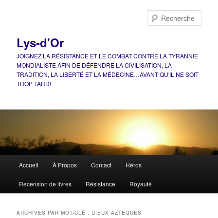
Aller
Aller
au
au
Rech
contenu
contenu
principal
secondaire
Lys-d'Or
JOIGNEZ LA RÉSISTANCE ET LE COMBAT CONTRE LA TYRANNIE
MONDIALISTE AFIN DE DÉFENDRE LA CIVILISATION, LA
TRADITION, LA LIBERTÉ ET LA MÉDECINE…AVANT QU'IL NE SOIT
TROP TARD!
Menu
Accueil
À Propos
Contact
Héros
principal
Recension de livres
Résistance
Royauté
ARCHIVES PAR MOT-CLÉ :
DIEUX AZTÈQUES