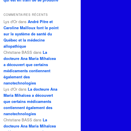
COMMENTAIRES RÉCENTS
Lys d'Or
dans
André Pitre et
Caroline Mailloux font le point
sur le système de santé du
Québec et la médecine
allopathique
Christiane BASS
dans
La
docteure Ana Maria Mihalcea
a découvert que certains
médicaments contiennent
également des
nanotechnologies
Lys d'Or
dans
La docteure Ana
Maria Mihalcea a découvert
que certains médicaments
contiennent également des
nanotechnologies
Christiane BASS
dans
La
docteure Ana Maria Mihalcea