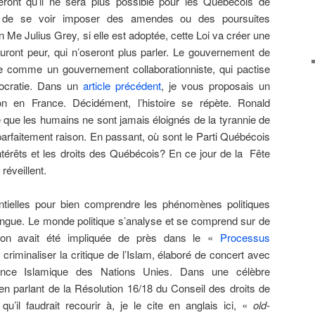
ront qu’il ne sera plus possible pour les Québécois de
ine de se voir imposer des amendes ou des poursuites
en Me Julius Grey, si elle est adoptée, cette Loi va créer une
uront peur, qui n’oseront plus parler. Le gouvernement de
te comme un gouvernement collaborationniste, qui pactise
ocratie. Dans un
article précédent
, je vous proposais un
on en France. Décidément, l’histoire se répète. Ronald
e que les humains ne sont jamais éloignés de la tyrannie de
 parfaitement raison. En passant, où sont le Parti Québécois
ntérêts et les droits des Québécois? En ce jour de la Fête
 réveillent.
ntielles pour bien comprendre les phénomènes politiques
ngue. Le monde politique s’analyse et se comprend sur de
inton avait été impliquée de près dans le «
Processus
criminaliser la critique de l’Islam, élaboré de concert avec
rence Islamique des Nations Unies. Dans une célèbre
 en parlant de la Résolution 16/18 du Conseil des droits de
’il faudrait recourir à, je le cite en anglais ici, «
old-