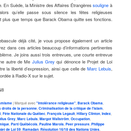
. En Suède, la Ministre des Affaires Étrangères
souligne
à
lors qu’elle passe sous silence les fêtes religieuses
st plus que temps que Barack Obama quitte ses fonctions.
debascule déjà cité, je vous propose également un article
rez dans ces articles beaucoup d’informations pertinentes
lème. Je joins aussi trois entrevues, une courte entrevue
une autre de Me
Julius Grey
qui dénonce le Projet de Loi
e la liberté d’expression, ainsi que celle de
Marc Lebuis
,
ordée à Radio-X sur le sujet.
N8
lamisme
|
Marqué avec
"Intolérance religieuse"
,
Barack Obama
,
droits de la personne
,
Criminalisation de la critique de l'islam
,
4
,
Fête Nationale du Québec
,
François Legault
,
Hillary Clinton
,
Index
,
lius Grey
,
Marc Lebuis
,
Margot Wallström
,
Occupation
,
amique
,
Parti Québécois
,
Pauline Marois
,
Peer pressure
,
Philippe
jet de Loi 59
,
Ramadan
,
Résolution 16/18 des Nations Unies
,