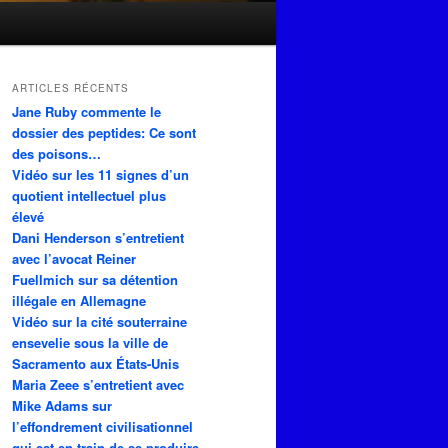
ARTICLES RÉCENTS
Jane Ruby commente le
dossier des peptides: Ce sont
des poisons…
Vidéo sur les 11 signes d’un
quotient intellectuel plus
élevé
Dani Henderson s’entretient
avec l’avocat Reiner
Fuellmich sur sa détention
illégale en Allemagne
Vidéo sur la cité souterraine
ensevelie sous la ville de
Sacramento aux États-Unis
Maria Zeee s’entretient avec
Mike Adams sur
l’effondrement civilisationnel
qui est en train de se produire