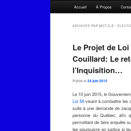
Menu
Accueil
À Propos
Conta
principal
ARCHIVES PAR MOT-CLÉ :
ÉLECTI
Le Projet de Lo
Couillard: Le re
l’Inquisition…
Publié le
24 juin 2015
Le 10 juin 2015, le Gouvernem
Loi 59
visant à combattre les d
suite à une demande de Jacqu
personne du Québec, afin qu
permettant de faire enquête su
les poursuivre en justice si l