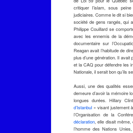
de Loi 59 pour le Québec se
critiquer l’islam, sous pe
judiciaires. Comme le dit si bi
société de gens rangés, qui a
Philippe Couillard se compor
avec les ennemis de la dém
documentaire sur l’Occupati
Reagan avait l’habitude de dir
plus d’une génération. Il avait
et la CAQ pour défendre les i
Nationale, il serait bon qu’ils se
Aussi, une des qualités esse
demeure d’avoir la mémoire lo
longues durées. Hillary Cl
d’Istanbul
» visant justement à 
l’Organisation de la Confé
déclaration
, elle disait même,
l’homme des Nations Unies, qu