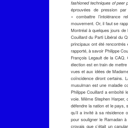
fashioned techniques of pee
éprouvées de pression par l
« combattre l’intolérance r
mouvement. Or, il faut se rapp
Montréal à quelques jours de l
Couillard du Parti Libéral du Q
principaux ont été rencontrés
rapporté, à savoir Philippe Cou
François Legault de la CAQ. Cu
élection est en train de mettr
vues et aux idées de Madame C
coïncidence diront certains. L
musulman est une maladie con
Philippe Couillard a emboîté
voie. Même Stephen Harper, qu
défendre la nation et le pays, 
qu’il a invité à sa résidence
pour souligner le Ramadan à 
croyais que c’était un canula