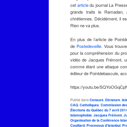
cet
article
du journal La Presse
grands traits le Ramadan, a
chrétiennes. Décidément, il e
Rien ne va plus.
En plus de l’article de Point
de
Postedeveille
. Vous trouve
pour la compréhension du prob
vidéo de Jacques Frémont, 
comme étant une attaque contr
éditeur de Pointdebascule, acc
https://youtu.be/SQYoOGqCp
Publié dans
Censure
,
Dictature
,
Is
CAQ
,
Catholiques
,
Commission des 
Élections du Québec du 7 avril 201
Islamophobie
,
Jacques Frémont
,
Ju
Organisation de la Conférence Isl
Couillard
,
Processus d'Istanbul
,
Pro