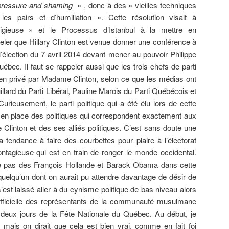
r pressure and shaming
« , donc à des « vieilles techniques
es pairs et d’humiliation ». Cette résolution visait à
eligieuse » et le Processus d’Istanbul à la mettre en
eler que Hillary Clinton est venue donner une conférence à
’élection du 7 avril 2014 devant mener au pouvoir Philippe
uébec. Il faut se rappeler aussi que les trois chefs de parti
 en privé par Madame Clinton, selon ce que les médias ont
illard du Parti Libéral, Pauline Marois du Parti Québécois et
rieusement, le parti politique qui a été élu lors de cette
e en place des politiques qui correspondent exactement aux
linton et des ses alliés politiques. C’est sans doute une
a tendance à faire des courbettes pour plaire à l’électorat
tagieuse qui est en train de ronger le monde occidental.
 le pas des François Hollande et Barack Obama dans cette
elqu’un dont on aurait pu attendre davantage de désir de
s’est laissé aller à du cynisme politique de bas niveau alors
 officielle des représentants de la communauté musulmane
deux jours de la Fête Nationale du Québec. Au début, je
r mais on dirait que cela est bien vrai, comme en fait foi