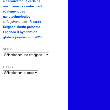
a découvert que certains
médicaments contiennent
également des
nanotechnologies
60GigaHertz
dans
Ricardo
Delgado Martin présente
l’agenda d’hybridation
globale prévue pour 2026
CATÉGORIES
Catégories
ARCHIVES
Archives