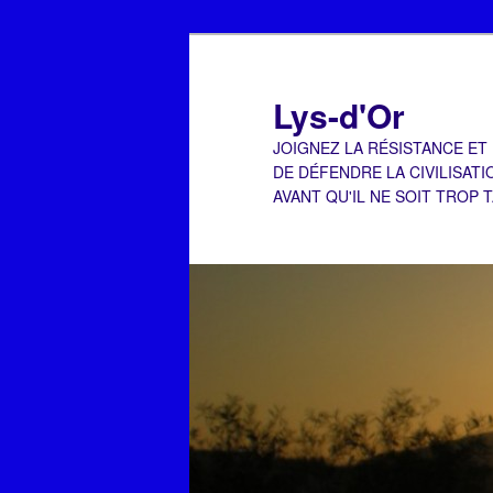
Aller
Aller
au
au
contenu
contenu
Lys-d'Or
principal
secondaire
JOIGNEZ LA RÉSISTANCE ET
DE DÉFENDRE LA CIVILISATI
AVANT QU'IL NE SOIT TROP 