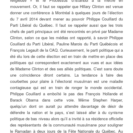
religieuse » et le Processus d’Istanbul à la mettre en
mouvement. Or, il faut se rappeler que Hillary Clinton est venue
donner une conférence à Montréal à quelques jours de l’élection
du 7 avril 2014 devant mener au pouvoir Philippe Couillard du
Parti Libéral du Québec. Il faut se rappeler aussi que les trois
chefs de parti principaux ont été rencontrés en privé par Madame
Clinton, selon ce que les médias ont rapporté, à savoir Philippe
Couillard du Parti Libéral, Pauline Marois du Parti Québécois et
François Legault de la CAQ. Curieusement, le parti politique qui a
été élu lors de cette élection est en train de mettre en place des
politiques qui correspondent exactement aux vues et aux idées
de Madame Clinton et des ses alliés politiques. C’est sans doute
une coïncidence diront certains. La tendance à faire des
courbettes pour plaire à l’électorat musulman est une maladie
contagieuse qui est en train de ronger le monde occidental.
Philippe Couillard a emboîté le pas des François Hollande et
Barack Obama dans cette voie. Même Stephen Harper,
quelqu’un dont on aurait pu attendre davantage de désir de
défendre la nation et le pays, s’est laissé aller à du cynisme
politique de bas niveau alors qu’il a invité à sa résidence officielle
des représentants de la communauté musulmane pour souligner
le Ramadan à deux jours de la Fête Nationale du Québec. Au