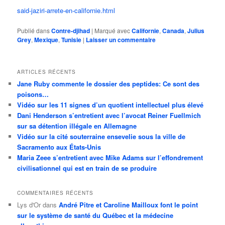
said-jaziri-arrete-en-californie.html
Publié dans
Contre-djihad
|
Marqué avec
Californie
,
Canada
,
Julius
Grey
,
Mexique
,
Tunisie
|
Laisser un commentaire
ARTICLES RÉCENTS
Jane Ruby commente le dossier des peptides: Ce sont des
poisons…
Vidéo sur les 11 signes d’un quotient intellectuel plus élevé
Dani Henderson s’entretient avec l’avocat Reiner Fuellmich
sur sa détention illégale en Allemagne
Vidéo sur la cité souterraine ensevelie sous la ville de
Sacramento aux États-Unis
Maria Zeee s’entretient avec Mike Adams sur l’effondrement
civilisationnel qui est en train de se produire
COMMENTAIRES RÉCENTS
Lys d'Or
dans
André Pitre et Caroline Mailloux font le point
sur le système de santé du Québec et la médecine