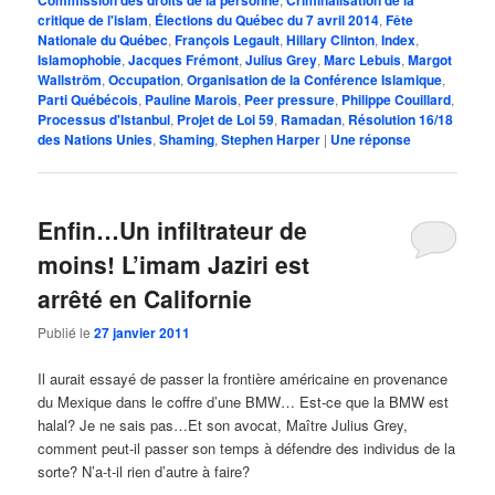
critique de l'islam
,
Élections du Québec du 7 avril 2014
,
Fête
Nationale du Québec
,
François Legault
,
Hillary Clinton
,
Index
,
Islamophobie
,
Jacques Frémont
,
Julius Grey
,
Marc Lebuis
,
Margot
Wallström
,
Occupation
,
Organisation de la Conférence Islamique
,
Parti Québécois
,
Pauline Marois
,
Peer pressure
,
Philippe Couillard
,
Processus d'Istanbul
,
Projet de Loi 59
,
Ramadan
,
Résolution 16/18
des Nations Unies
,
Shaming
,
Stephen Harper
|
Une
réponse
Enfin…Un infiltrateur de
moins! L’imam Jaziri est
arrêté en Californie
Publié le
27 janvier 2011
Il aurait essayé de passer la frontière américaine en provenance
du Mexique dans le coffre d’une BMW… Est-ce que la BMW est
halal? Je ne sais pas…Et son avocat, Maître Julius Grey,
comment peut-il passer son temps à défendre des individus de la
sorte? N’a-t-il rien d’autre à faire?