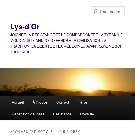
Aller
Aller
au
au
Rech
contenu
contenu
principal
secondaire
Lys-d'Or
JOIGNEZ LA RÉSISTANCE ET LE COMBAT CONTRE LA TYRANNIE
MONDIALISTE AFIN DE DÉFENDRE LA CIVILISATION, LA
TRADITION, LA LIBERTÉ ET LA MÉDECINE…AVANT QU'IL NE SOIT
TROP TARD!
Menu
Accueil
À Propos
Contact
Héros
principal
Recension de livres
Résistance
Royauté
ARCHIVES PAR MOT-CLÉ :
JULIUS GREY