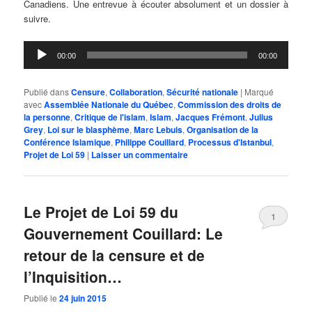
Canadiens. Une entrevue à écouter absolument et un dossier à
suivre.
Lecteur
00:00
00:00
audio
Publié dans
Censure
,
Collaboration
,
Sécurité nationale
|
Marqué
avec
Assemblée Nationale du Québec
,
Commission des droits de
la personne
,
Critique de l'islam
,
Islam
,
Jacques Frémont
,
Julius
Grey
,
Loi sur le blasphème
,
Marc Lebuis
,
Organisation de la
Conférence Islamique
,
Philippe Couillard
,
Processus d'Istanbul
,
Projet de Loi 59
|
Laisser un commentaire
Le Projet de Loi 59 du
1
Gouvernement Couillard: Le
retour de la censure et de
l’Inquisition…
Publié le
24 juin 2015