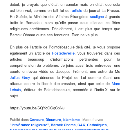
début, je croyais que c’était un canular mais on dirait que cela
est bien vrai, comme en fait foi cet
article
du journal La Presse.
En Suède, la Ministre des Affaires Étrangères
souligne
à grands
traits le Ramadan, alors qu’elle passe sous silence les fêtes
religieuses chrétiennes. Décidément, il est plus que temps que
Barack Obama quitte ses fonctions. Rien ne va plus.
En plus de l’article de Pointdebascule déjà cité, je vous propose
également un article de
Postedeveille
. Vous trouverez dans ces
articles beaucoup d’informations pertinentes pour la
compréhension du problème. Je joins aussi trois entrevues, une
courte entrevue vidéo de Jacques Frémont, une autre de Me
Julius Grey
qui dénonce le Projet de Loi comme étant une
attaque contre la liberté d’expression, ainsi que celle de
Marc
Lebuis
, éditeur de Pointdebascule, accordée à Radio-X sur le
sujet.
https://youtu.be/SQYoOGqCpN8
Publié dans
Censure
,
Dictature
,
Islamisme
|
Marqué avec
"Intolérance religieuse"
,
Barack Obama
,
CAQ
,
Catholiques
,
Commission des droits de la personne
,
Criminalisation de la