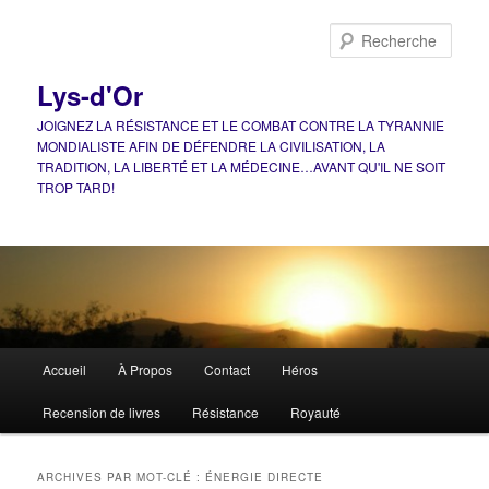
Aller
Aller
au
au
Rech
contenu
contenu
principal
secondaire
Lys-d'Or
JOIGNEZ LA RÉSISTANCE ET LE COMBAT CONTRE LA TYRANNIE
MONDIALISTE AFIN DE DÉFENDRE LA CIVILISATION, LA
TRADITION, LA LIBERTÉ ET LA MÉDECINE…AVANT QU'IL NE SOIT
TROP TARD!
Menu
Accueil
À Propos
Contact
Héros
principal
Recension de livres
Résistance
Royauté
ARCHIVES PAR MOT-CLÉ :
ÉNERGIE DIRECTE