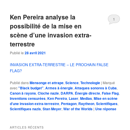
Ken Pereira analyse la
1
possibilité de la mise en
scène d’une invasion extra-
terrestre
Publié le
28 avril 2021
INVASION EXTRA-TERRESTRE – LE PROCHAIN FALSE
FLAG?
Publié dans
Mensonge et attrape
,
Science
,
Technologie
|
Marqué
avec
"Black budget"
,
Armes à énergie
,
Attaques sonores à Cuba
,
Canon à rayons
,
Cloche nazie
,
DARPA
,
Énergie directe
,
False Flag
,
Inventions censurées
,
Ken Pereira
,
Laser
,
Medias
,
Mise en scène
d'une invasion extra-terrestre
,
Pentagon
,
Raytheon
,
Scientifiques
,
Scientifiques nazis
,
Stan Meyer
,
War of the Worlds
|
Une
réponse
ARTICLES RÉCENTS