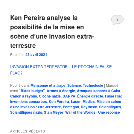
Ken Pereira analyse la
1
possibilité de la mise en
scène d’une invasion extra-
terrestre
Publié le
28 avril 2021
INVASION EXTRA-TERRESTRE – LE PROCHAIN FALSE
FLAG?
Publié dans
Mensonge et attrape
,
Science
,
Technologie
|
Marqué
avec
"Black budget"
,
Armes à énergie
,
Attaques sonores à Cuba
,
Canon à rayons
,
Cloche nazie
,
DARPA
,
Énergie directe
,
False Flag
,
Inventions censurées
,
Ken Pereira
,
Laser
,
Medias
,
Mise en scène
d'une invasion extra-terrestre
,
Pentagon
,
Raytheon
,
Scientifiques
,
Scientifiques nazis
,
Stan Meyer
,
War of the Worlds
|
Une
réponse
ARTICLES RÉCENTS