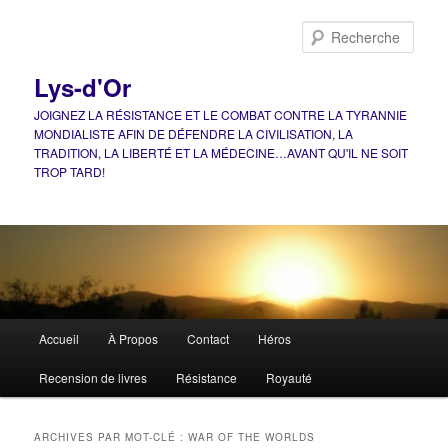
Aller
Aller
au
au
Rech
contenu
contenu
principal
secondaire
Lys-d'Or
JOIGNEZ LA RÉSISTANCE ET LE COMBAT CONTRE LA TYRANNIE
MONDIALISTE AFIN DE DÉFENDRE LA CIVILISATION, LA
TRADITION, LA LIBERTÉ ET LA MÉDECINE…AVANT QU'IL NE SOIT
TROP TARD!
Menu
Accueil
À Propos
Contact
Héros
principal
Recension de livres
Résistance
Royauté
ARCHIVES PAR MOT-CLÉ :
WAR OF THE WORLDS