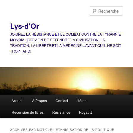
Aller
Aller
au
au
Rech
contenu
contenu
principal
secondaire
Lys-d'Or
JOIGNEZ LA RÉSISTANCE ET LE COMBAT CONTRE LA TYRANNIE
MONDIALISTE AFIN DE DÉFENDRE LA CIVILISATION, LA
TRADITION, LA LIBERTÉ ET LA MÉDECINE…AVANT QU'IL NE SOIT
TROP TARD!
Menu
Accueil
À Propos
Contact
Héros
principal
Recension de livres
Résistance
Royauté
ARCHIVES PAR MOT-CLÉ :
ETHNICISATION DE LA POLITIQUE