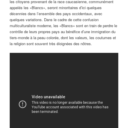
les citoyens provenant de la race caucasienne, communément
appelés les «Blancs», seront minoritaires d’ici quelques
décennies dans l’ensemble des pays occidentaux, avec
quelques variations. Dans le cadre de cette confusion
multiculturaliste moderne, les «Blancs» sont en train de perdre le
contrôle de leurs propres pays au bénéfice d’une immigration du
tiers-monde à la peau colorée, dont les valeurs, les coutumes et
la religion sont souvent très éloignées des nôtres.