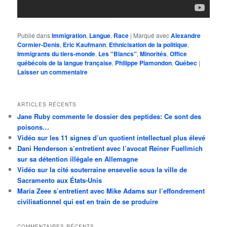
Publié dans
Immigration
,
Langue
,
Race
|
Marqué avec
Alexandre
Cormier-Denis
,
Eric Kaufmann
,
Ethnicisation de la politique
,
Immigrants du tiers-monde
,
Les ''Blancs''
,
Minorités
,
Office
québécois de la langue française
,
Philippe Plamondon
,
Québec
|
Laisser un commentaire
ARTICLES RÉCENTS
Jane Ruby commente le dossier des peptides: Ce sont des
poisons…
Vidéo sur les 11 signes d’un quotient intellectuel plus élevé
Dani Henderson s’entretient avec l’avocat Reiner Fuellmich
sur sa détention illégale en Allemagne
Vidéo sur la cité souterraine ensevelie sous la ville de
Sacramento aux États-Unis
Maria Zeee s’entretient avec Mike Adams sur l’effondrement
civilisationnel qui est en train de se produire
COMMENTAIRES RÉCENTS