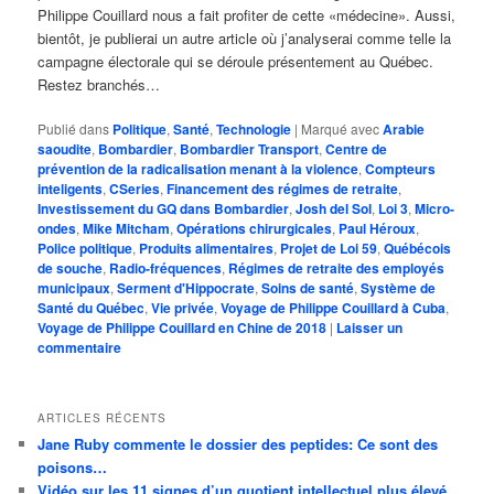
Philippe Couillard nous a fait profiter de cette «médecine». Aussi,
bientôt, je publierai un autre article où j’analyserai comme telle la
campagne électorale qui se déroule présentement au Québec.
Restez branchés…
Publié dans
Politique
,
Santé
,
Technologie
|
Marqué avec
Arabie
saoudite
,
Bombardier
,
Bombardier Transport
,
Centre de
prévention de la radicalisation menant à la violence
,
Compteurs
inteligents
,
CSeries
,
Financement des régimes de retraite
,
Investissement du GQ dans Bombardier
,
Josh del Sol
,
Loi 3
,
Micro-
ondes
,
Mike Mitcham
,
Opérations chirurgicales
,
Paul Héroux
,
Police politique
,
Produits alimentaires
,
Projet de Loi 59
,
Québécois
de souche
,
Radio-fréquences
,
Régimes de retraite des employés
municipaux
,
Serment d'Hippocrate
,
Soins de santé
,
Système de
Santé du Québec
,
Vie privée
,
Voyage de Philippe Couillard à Cuba
,
Voyage de Philippe Couillard en Chine de 2018
|
Laisser un
commentaire
ARTICLES RÉCENTS
Jane Ruby commente le dossier des peptides: Ce sont des
poisons…
Vidéo sur les 11 signes d’un quotient intellectuel plus élevé