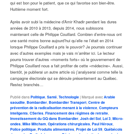
qui est bon pour le patient, que ce qui favorise son bien-être.
Huitième moment fort.
Après avoir subi la médecine d’Amir Khadir pendant les dures
années de 2010 à 2013, depuis 2014, nous subissons
maintenant celle de Philippe Couillard. Combien d’entre-nous ont
une santé moins bonne aujourd’hui qu’elle ne l’était en 2014
lorsque Philippe Couillard a pris le pouvoir? Je pourrais continuer
avec d’autres exemples mais je vais m’arrêter ici. Le lecteur
pourra trouver d’autres «moments forts» où le gouvernement de
Philippe Couillard nous a fait profiter de cette «médecine». Aussi,
bientôt, je publierai un autre article où j’analyserai comme telle la
campagne électorale qui se déroule présentement au Québec.
Restez branchés…
Publié dans
Politique
,
Santé
,
Technologie
|
Marqué avec
Arabie
saoudite
,
Bombardier
,
Bombardier Transport
,
Centre de
prévention de la radicalisation menant à la violence
,
Compteurs
inteligents
,
CSeries
,
Financement des régimes de retraite
,
Investissement du GQ dans Bombardier
,
Josh del Sol
,
Loi 3
,
Micro-
ondes
,
Mike Mitcham
,
Opérations chirurgicales
,
Paul Héroux
,
Police politique
,
Produits alimentaires
,
Projet de Loi 59
,
Québécois