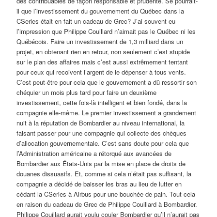
des contribuables de façon responsable et prudente. Se pourrait-
il que l’investissement du gouvernement du Québec dans la
CSeries était en fait un cadeau de Grec? J’ai souvent eu
l’impression que Philippe Couillard n’aimait pas le Québec ni les
Québécois. Faire un investissement de 1,3 milliard dans un
projet, en obtenant rien en retour, non seulement c’est stupide
sur le plan des affaires mais c’est aussi extrêmement tentant
pour ceux qui recoivent l’argent de le dépenser à tous vents.
C’est peut-être pour cela que le gouvernement a dû ressortir son
chéquier un mois plus tard pour faire un deuxième
investissement, cette fois-là intelligent et bien fondé, dans la
compagnie elle-même. Le premier investissement a grandement
nuit à la réputation de Bombardier au niveau international, la
faisant passer pour une compagnie qui collecte des chèques
d’allocation gouvernementale. C’est sans doute pour cela que
l’Administration américaine a rétorqué aux avancées de
Bombardier aux États-Unis par la mise en place de droits de
douanes dissuasifs. Et, comme si cela n’était pas suffisant, la
compagnie a décidé de baisser les bras au lieu de lutter en
cédant la CSeries à Airbus pour une bouchée de pain. Tout cela
en raison du cadeau de Grec de Philippe Couillard à Bombardier.
Philippe Couillard aurait voulu couler Bombardier qu’il n’aurait pas