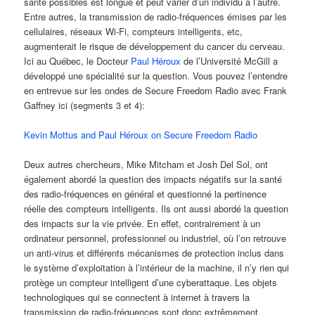
santé possibles est longue et peut varier d’un individu à l’autre.
Entre autres, la transmission de radio-fréquences émises par les
cellulaires, réseaux Wi-Fi, compteurs intelligents, etc,
augmenterait le risque de développement du cancer du cerveau.
Ici au Québec, le Docteur
Paul Héroux
de l’Université McGill a
développé une spécialité sur la question. Vous pouvez l’entendre
en entrevue sur les ondes de Secure Freedom Radio avec Frank
Gaffney ici (segments 3 et 4):
Kevin Mottus and Paul Héroux on Secure Freedom Radio
Deux autres chercheurs, Mike Mitcham et Josh Del Sol, ont
également abordé la question des impacts négatifs sur la santé
des radio-fréquences en général et questionné la pertinence
réelle des compteurs intelligents. Ils ont aussi abordé la question
des impacts sur la vie privée. En effet, contrairement à un
ordinateur personnel, professionnel ou industriel, où l’on retrouve
un anti-virus et différents mécanismes de protection inclus dans
le système d’exploitation à l’intérieur de la machine, il n’y rien qui
protège un compteur intelligent d’une cyberattaque. Les objets
technologiques qui se connectent à internet à travers la
transmission de radio-fréquences sont donc extrêmement