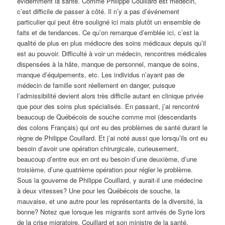
évidemment la santé. Comme Philippe Couillard est médecin,
c’est difficile de passer à côté. Il n’y a pas d’événement
particulier qui peut être souligné ici mais plutôt un ensemble de
faits et de tendances. Ce qu’on remarque d’emblée ici, c’est la
qualité de plus en plus médiocre des soins médicaux depuis qu’il
est au pouvoir. Difficulté à voir un médecin, rencontres médicales
dispensées à la hâte, manque de personnel, manque de soins,
manque d’équipements, etc. Les individus n’ayant pas de
médecin de famille sont réellement en danger, puisque
l’admissibilité devient alors très difficile autant en clinique privée
que pour des soins plus spécialisés. En passant, j’ai rencontré
beaucoup de Québécois de souche comme moi (descendants
des colons Français) qui ont eu des problèmes de santé durant le
règne de Philippe Couillard. Et j’ai noté aussi que lorsqu’ils ont eu
besoin d’avoir une opération chirurgicale, curieusement,
beaucoup d’entre eux en ont eu besoin d’une deuxième, d’une
troisième, d’une quatrième opération pour régler le problème.
Sous la gouverne de Philippe Couillard, y aurait-il une médecine
à deux vitesses? Une pour les Québécois de souche, la
mauvaise, et une autre pour les représentants de la diversité, la
bonne? Notez que lorsque les migrants sont arrivés de Syrie lors
de la crise migratoire, Couillard et son ministre de la santé,