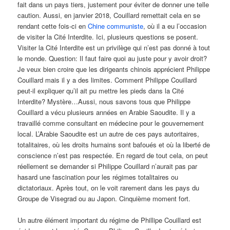
fait dans un pays tiers, justement pour éviter de donner une telle
caution. Aussi, en janvier 2018, Couillard remettait cela en se
rendant cette fois-ci en
Chine communiste
, où il a eu l’occasion
de visiter la Cité Interdite. Ici, plusieurs questions se posent.
Visiter la Cité Interdite est un privilège qui n’est pas donné à tout
le monde. Question: Il faut faire quoi au juste pour y avoir droit?
Je veux bien croire que les dirigeants chinois apprécient Philippe
Couillard mais il y a des limites. Comment Philippe Couillard
peut-il expliquer qu’il ait pu mettre les pieds dans la Cité
Interdite? Mystère…Aussi, nous savons tous que Philippe
Couillard a vécu plusieurs années en Arabie Saoudite. Il y a
travaillé comme consultant en médecine pour le gouvernement
local. L’Arabie Saoudite est un autre de ces pays autoritaires,
totalitaires, où les droits humains sont bafoués et où la liberté de
conscience n’est pas respectée. En regard de tout cela, on peut
réellement se demander si Philippe Couillard n’aurait pas par
hasard une fascination pour les régimes totalitaires ou
dictatoriaux. Après tout, on le voit rarement dans les pays du
Groupe de Visegrad ou au Japon. Cinquième moment fort.
Un autre élément important du régime de Phillipe Couillard est