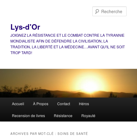
Aller
Aller
au
au
Rech
contenu
contenu
principal
secondaire
Lys-d'Or
JOIGNEZ LA RÉSISTANCE ET LE COMBAT CONTRE LA TYRANNIE
MONDIALISTE AFIN DE DÉFENDRE LA CIVILISATION, LA
TRADITION, LA LIBERTÉ ET LA MÉDECINE…AVANT QU'IL NE SOIT
TROP TARD!
Menu
Accueil
À Propos
Contact
Héros
principal
Recension de livres
Résistance
Royauté
ARCHIVES PAR MOT-CLÉ :
SOINS DE SANTÉ