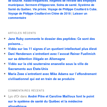
de souche
,
Radio-fréquences
,
Régimes de retraite des employés
municipaux
,
Serment d'Hippocrate
,
Soins de santé
,
Système de
Santé du Québec
,
Vie privée
,
Voyage de Philippe Couillard à Cuba
,
Voyage de Philippe Couillard en Chine de 2018
|
Laisser un
commentaire
ARTICLES RÉCENTS
Jane Ruby commente le dossier des peptides: Ce sont des
poisons…
Vidéo sur les 11 signes d’un quotient intellectuel plus élevé
Dani Henderson s’entretient avec l’avocat Reiner Fuellmich
sur sa détention illégale en Allemagne
Vidéo sur la cité souterraine ensevelie sous la ville de
Sacramento aux États-Unis
Maria Zeee s’entretient avec Mike Adams sur l’effondrement
civilisationnel qui est en train de se produire
COMMENTAIRES RÉCENTS
Lys d'Or
dans
André Pitre et Caroline Mailloux font le point
sur le système de santé du Québec et la médecine
allopathique