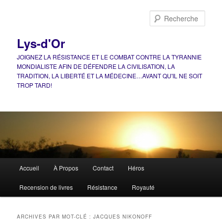
Aller
Aller
au
au
Rech
contenu
contenu
principal
secondaire
Lys-d'Or
JOIGNEZ LA RÉSISTANCE ET LE COMBAT CONTRE LA TYRANNIE
MONDIALISTE AFIN DE DÉFENDRE LA CIVILISATION, LA
TRADITION, LA LIBERTÉ ET LA MÉDECINE…AVANT QU'IL NE SOIT
TROP TARD!
Menu
Accueil
À Propos
Contact
Héros
principal
Recension de livres
Résistance
Royauté
ARCHIVES PAR MOT-CLÉ :
JACQUES NIKONOFF