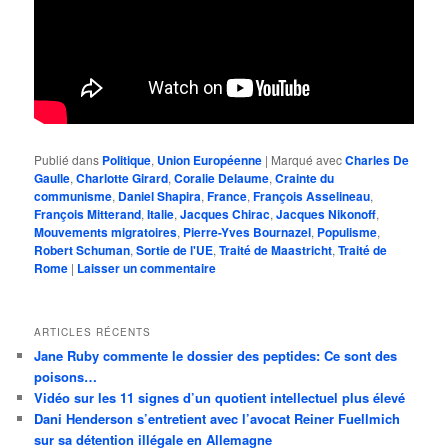
Publié dans
Politique
,
Union Européenne
|
Marqué avec
Charles De
Gaulle
,
Charlotte Girard
,
Coralie Delaume
,
Crainte du
communisme
,
Daniel Shapira
,
France
,
François Asselineau
,
François Mitterand
,
Italie
,
Jacques Chirac
,
Jacques Nikonoff
,
Mouvements migratoires
,
Pierre-Yves Bournazel
,
Populisme
,
Robert Schuman
,
Sortie de l'UE
,
Traité de Maastricht
,
Traité de
Rome
|
Laisser un commentaire
ARTICLES RÉCENTS
Jane Ruby commente le dossier des peptides: Ce sont des
poisons…
Vidéo sur les 11 signes d’un quotient intellectuel plus élevé
Dani Henderson s’entretient avec l’avocat Reiner Fuellmich
sur sa détention illégale en Allemagne