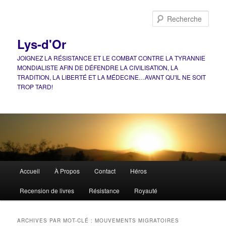
Aller
Aller
au
au
Rech
contenu
contenu
principal
secondaire
Lys-d'Or
JOIGNEZ LA RÉSISTANCE ET LE COMBAT CONTRE LA TYRANNIE
MONDIALISTE AFIN DE DÉFENDRE LA CIVILISATION, LA
TRADITION, LA LIBERTÉ ET LA MÉDECINE…AVANT QU'IL NE SOIT
TROP TARD!
Menu
Accueil
À Propos
Contact
Héros
principal
Recension de livres
Résistance
Royauté
ARCHIVES PAR MOT-CLÉ :
MOUVEMENTS MIGRATOIRES