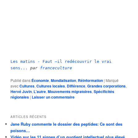
Les matins - Faut –il redécouvrir le vrai
sens...
par
franceculture
Publié dans
Économie
,
Mondialisation
,
Réinformation
|
Marqué
avec
Cultures
,
Cultures locales
,
Différence
,
Grandes corporations
,
Hervé Juvin
,
L'autre
,
Mouvements migratoires
,
Spécificités
régionales
|
Laisser un commentaire
ARTICLES RÉCENTS
Jane Ruby commente le dossier des peptides: Ce sont des
poisons…
Vidéo sur les 11 signes d’un quotient intellectuel plus élevé