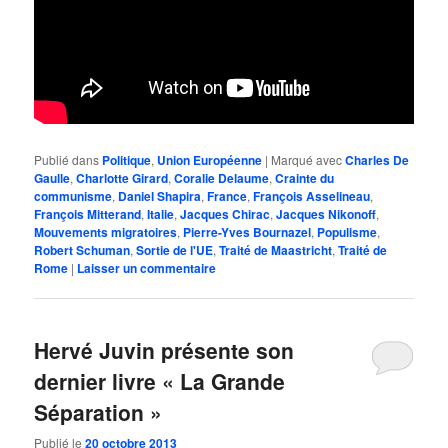
Publié dans
Politique
,
Union Européenne
|
Marqué avec
Charles De
Gaulle
,
Charlotte Girard
,
Coralie Delaume
,
Crainte du
communisme
,
Daniel Shapira
,
France
,
François Asselineau
,
François Mitterand
,
Italie
,
Jacques Chirac
,
Jacques Nikonoff
,
Mouvements migratoires
,
Pierre-Yves Bournazel
,
Populisme
,
Robert Schuman
,
Sortie de l'UE
,
Traité de Maastricht
,
Traité de
Rome
|
Laisser un commentaire
Hervé Juvin présente son
dernier livre « La Grande
Séparation »
Publié le
20 octobre 2013