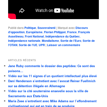
Publié dans
Politique
,
Souveraineté
|
Marqué avec
Discours
d'opposition
,
Européisme
,
Florian Philippot
,
France
,
François
Asselineau
,
Front National
,
Indépendance du Québec
,
Indépendance nationale
,
Mondialisme
,
Sortie de l'Euro
,
Sortie de
l'OTAN
,
Sortie de l'UE
,
UPR
|
Laisser un commentaire
ARTICLES RÉCENTS
Jane Ruby commente le dossier des peptides: Ce sont des
poisons…
Vidéo sur les 11 signes d’un quotient intellectuel plus élevé
Dani Henderson s’entretient avec l’avocat Reiner Fuellmich
sur sa détention illégale en Allemagne
Vidéo sur la cité souterraine ensevelie sous la ville de
Sacramento aux États-Unis
Maria Zeee s’entretient avec Mike Adams sur l’effondrement
civilisationnel qui est en train de se produire