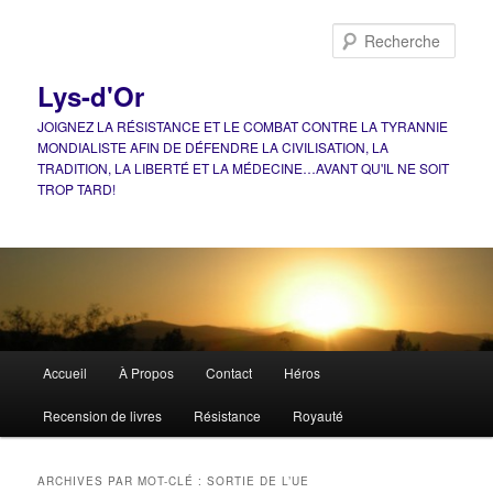
Aller
Aller
au
au
Rech
contenu
contenu
principal
secondaire
Lys-d'Or
JOIGNEZ LA RÉSISTANCE ET LE COMBAT CONTRE LA TYRANNIE
MONDIALISTE AFIN DE DÉFENDRE LA CIVILISATION, LA
TRADITION, LA LIBERTÉ ET LA MÉDECINE…AVANT QU'IL NE SOIT
TROP TARD!
Menu
Accueil
À Propos
Contact
Héros
principal
Recension de livres
Résistance
Royauté
ARCHIVES PAR MOT-CLÉ :
SORTIE DE L’UE