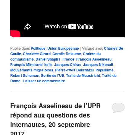
Publié dans
Politique
,
Union Européenne
|
Marqué avec
Charles De
Gaulle
,
Charlotte Girard
,
Coralie Delaume
,
Crainte du
communisme
,
Daniel Shapira
,
France
,
François Asselineau
,
François Mitterand
,
Italie
,
Jacques Chirac
,
Jacques Nikonoff
,
Mouvements migratoires
,
Pierre-Yves Bournazel
,
Populisme
,
Robert Schuman
,
Sortie de l'UE
,
Traité de Maastricht
,
Traité de
Rome
|
Laisser un commentaire
François Asselineau de l’UPR
répond aux questions des
internautes, 20 septembre
2017