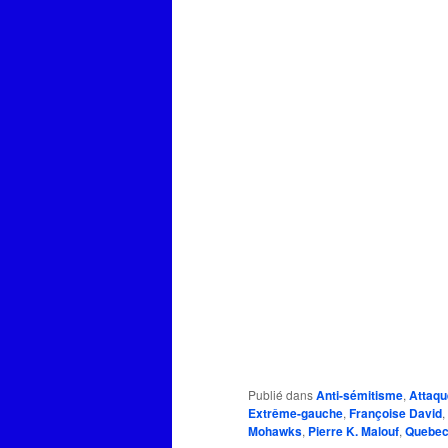
Publié dans
Anti-sémitisme
,
Attaqu
Extrême-gauche
,
Françoise David
,
Mohawks
,
Pierre K. Malouf
,
Quebec 