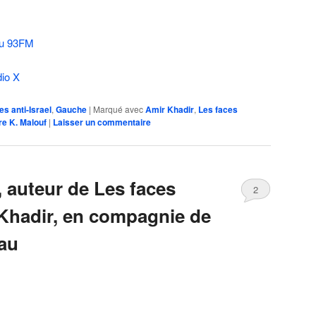
au 93FM
dio X
es anti-Israel
,
Gauche
|
Marqué avec
Amir Khadir
,
Les faces
re K. Malouf
|
Laisser un commentaire
, auteur de Les faces
2
Khadir, en compagnie de
au