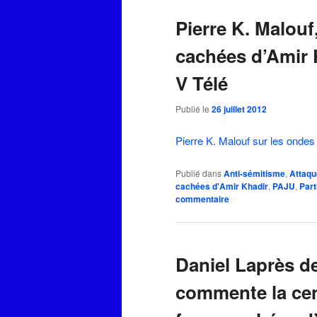
Pierre K. Malouf
cachées d’Amir 
V Télé
Publié le
26 juillet 2012
Pierre K. Malouf sur les ondes
Publié dans
Anti-sémitisme
,
Attaqu
cachées d'Amir Khadir
,
PAJU
,
Par
commentaire
Daniel Laprès d
commente la cen