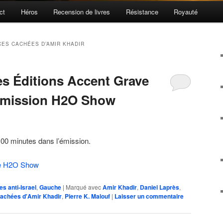
ct
Héros
Recension de livres
Résistance
Royauté
CES CACHÉES D’AMIR KHADIR
es Éditions Accent Grave
’émission H2O Show
00 minutes dans l’émission.
de H2O Show
es anti-Israel
,
Gauche
|
Marqué avec
Amir Khadir
,
Daniel Laprès
,
cachées d'Amir Khadir
,
Pierre K. Malouf
|
Laisser un commentaire