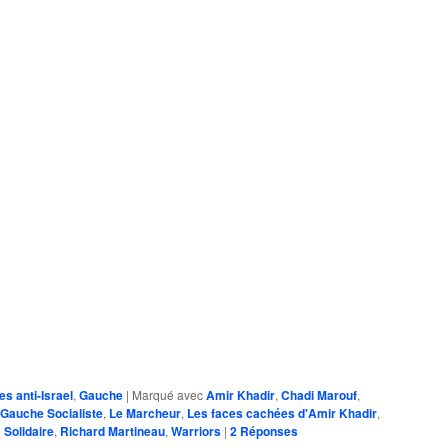
es anti-Israel
,
Gauche
|
Marqué avec
Amir Khadir
,
Chadi Marouf
,
Gauche Socialiste
,
Le Marcheur
,
Les faces cachées d'Amir Khadir
,
Solidaire
,
Richard Martineau
,
Warriors
|
2
Réponses