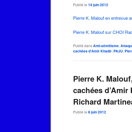
Publié le
14 juin 2012
Pierre K. Malouf en entrevue 
Pierre K. Malouf sur CHOI Ra
Publié dans
Anti-sémitisme
,
Attaqu
cachées d'Amir Khadir
,
PAJU
,
Pier
Pierre K. Malouf
cachées d’Amir 
Richard Martine
Publié le
8 juin 2012