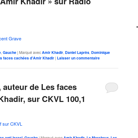
’Amir Khadir » sur Radio
ccent Grave
e
,
Gauche
|
Marqué avec
Amir Khadir
,
Daniel Laprès
,
Dominique
s faces cachées d'Amir Khadir
|
Laisser un commentaire
, auteur de Les faces
Khadir, sur CKVL 100,1
uf sur CKVL
es anti-Israel
,
Gauche
|
Marqué avec
Amir Khadir
,
Le Marcheur
,
Les