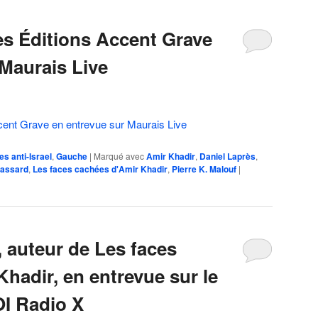
es Éditions Accent Grave
 Maurais Live
cent Grave en entrevue sur Maurais Live
es anti-Israel
,
Gauche
|
Marqué avec
Amir Khadir
,
Daniel Laprès
,
rassard
,
Les faces cachées d'Amir Khadir
,
Pierre K. Malouf
|
, auteur de Les faces
hadir, en entrevue sur le
I Radio X