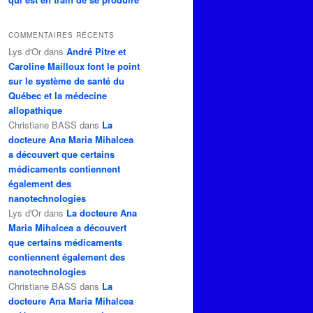
COMMENTAIRES RÉCENTS
Lys d'Or
dans
André Pitre et
Caroline Mailloux font le point
sur le système de santé du
Québec et la médecine
allopathique
Christiane BASS
dans
La
docteure Ana Maria Mihalcea
a découvert que certains
médicaments contiennent
également des
nanotechnologies
Lys d'Or
dans
La docteure Ana
Maria Mihalcea a découvert
que certains médicaments
contiennent également des
nanotechnologies
Christiane BASS
dans
La
docteure Ana Maria Mihalcea