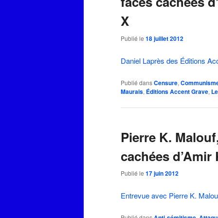
faces cachées d
X
Publié le
18 juillet 2012
Daniel Laprès des Éditions A
Publié dans
Censure
,
Communism
Maurais
,
Éditions Accent Grave
,
Le
Pierre K. Malouf
cachées d’Amir 
Publié le
17 juin 2012
Entrevue avec Pierre K. Malo
Publié dans
Anti-sémitisme
,
Attaqu