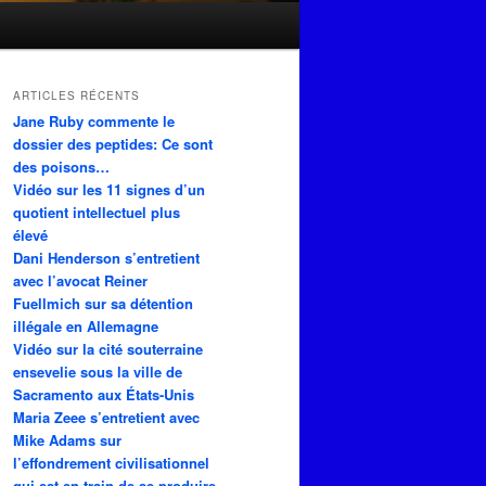
ARTICLES RÉCENTS
Jane Ruby commente le
dossier des peptides: Ce sont
des poisons…
Vidéo sur les 11 signes d’un
quotient intellectuel plus
élevé
Dani Henderson s’entretient
avec l’avocat Reiner
Fuellmich sur sa détention
illégale en Allemagne
Vidéo sur la cité souterraine
ensevelie sous la ville de
Sacramento aux États-Unis
Maria Zeee s’entretient avec
Mike Adams sur
l’effondrement civilisationnel
qui est en train de se produire