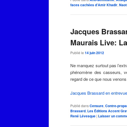
faces cachées d'Amir Khadir
,
Naot
Jacques Brassar
Maurais Live: L
Publié le
14 juin 2012
Ne manquez surtout pas l’extra
phénomène des casseurs, ver
regard de ce que nous venons d
Jacques Brassard en entrevu
Publié dans
Censure
,
Contre-prop
Brassard
,
Les Éditions Accent Gra
René Lévesque
|
Laisser un comme