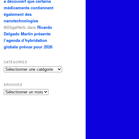
a découvert que certains
médicaments contiennent
également des
nanotechnologies
60GigaHertz
dans
Ricardo
Delgado Martin présente
l’agenda d’hybridation
globale prévue pour 2026
CATÉGORIES
Catégories
ARCHIVES
Archives