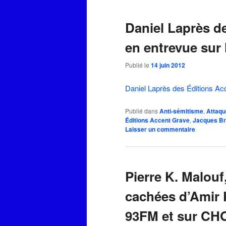
Daniel Laprès d
en entrevue sur
Publié le
14 juin 2012
Daniel Laprès des Éditions Ac
Publié dans
Anti-sémitisme
,
Attaqu
Éditions Accent Grave
,
Jacques B
Laisser un commentaire
Pierre K. Malouf
cachées d’Amir K
93FM et sur CHO