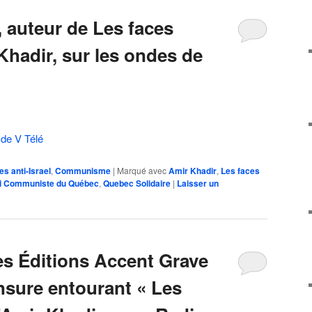
, auteur de Les faces
Khadir, sur les ondes de
 de V Télé
es anti-Israel
,
Communisme
|
Marqué avec
Amir Khadir
,
Les faces
ti Communiste du Québec
,
Quebec Solidaire
|
Laisser un
es Éditions Accent Grave
sure entourant « Les