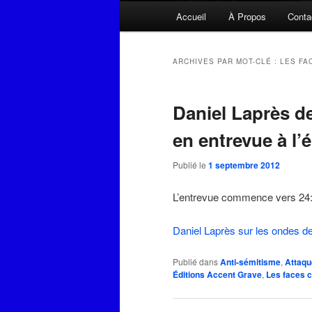
Menu
Accueil
À Propos
Conta
principal
ARCHIVES PAR MOT-CLÉ :
LES FA
Daniel Laprès d
en entrevue à l
Publié le
1 septembre 2012
L’entrevue commence vers 24:
Daniel Laprès sur les ondes 
Publié dans
Anti-sémitisme
,
Attaqu
Éditions Accent Grave
,
Les faces 