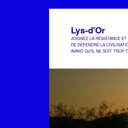
Aller
Aller
au
au
contenu
contenu
Lys-d'Or
principal
secondaire
JOIGNEZ LA RÉSISTANCE ET
DE DÉFENDRE LA CIVILISATI
AVANT QU'IL NE SOIT TROP 