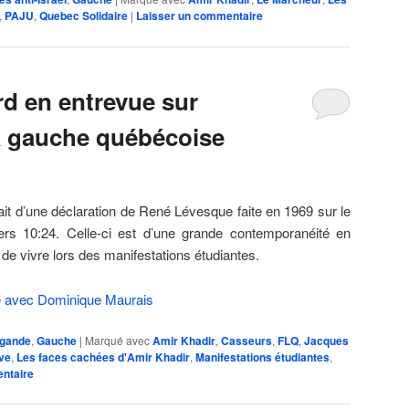
,
PAJU
,
Quebec Solidaire
|
Laisser un commentaire
d en entrevue sur
a gauche québécoise
it d’une déclaration de René Lévesque faite en 1969 sur le
s 10:24. Celle-ci est d’une grande contemporanéité en
e vivre lors des manifestations étudiantes.
e avec Dominique Maurais
agande
,
Gauche
|
Marqué avec
Amir Khadir
,
Casseurs
,
FLQ
,
Jacques
ve
,
Les faces cachées d'Amir Khadir
,
Manifestations étudiantes
,
ntaire