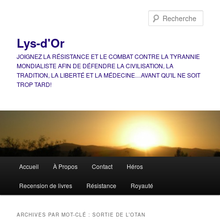
Aller
Aller
au
au
Rech
contenu
contenu
principal
secondaire
Lys-d'Or
JOIGNEZ LA RÉSISTANCE ET LE COMBAT CONTRE LA TYRANNIE
MONDIALISTE AFIN DE DÉFENDRE LA CIVILISATION, LA
TRADITION, LA LIBERTÉ ET LA MÉDECINE…AVANT QU'IL NE SOIT
TROP TARD!
Menu
Accueil
À Propos
Contact
Héros
principal
Recension de livres
Résistance
Royauté
ARCHIVES PAR MOT-CLÉ :
SORTIE DE L’OTAN