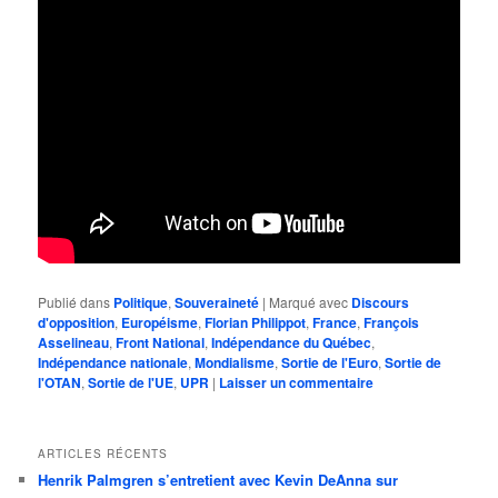
Publié dans
Politique
,
Souveraineté
|
Marqué avec
Discours
d'opposition
,
Européisme
,
Florian Philippot
,
France
,
François
Asselineau
,
Front National
,
Indépendance du Québec
,
Indépendance nationale
,
Mondialisme
,
Sortie de l'Euro
,
Sortie de
l'OTAN
,
Sortie de l'UE
,
UPR
|
Laisser un commentaire
ARTICLES RÉCENTS
Henrik Palmgren s’entretient avec Kevin DeAnna sur