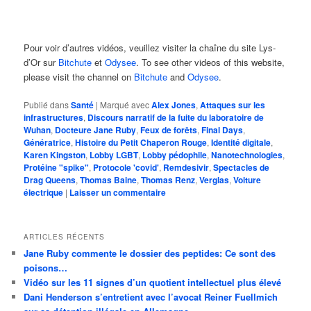
Pour voir d’autres vidéos, veuillez visiter la chaîne du site Lys-
d’Or sur
Bitchute
et
Odysee
. To see other videos of this website,
please visit the channel on
Bitchute
and
Odysee
.
Publié dans
Santé
|
Marqué avec
Alex Jones
,
Attaques sur les
infrastructures
,
Discours narratif de la fuite du laboratoire de
Wuhan
,
Docteure Jane Ruby
,
Feux de forêts
,
Final Days
,
Génératrice
,
Histoire du Petit Chaperon Rouge
,
Identité digitale
,
Karen Kingston
,
Lobby LGBT
,
Lobby pédophile
,
Nanotechnologies
,
Protéine "spike"
,
Protocole 'covid'
,
Remdesivir
,
Spectacles de
Drag Queens
,
Thomas Baine
,
Thomas Renz
,
Verglas
,
Voiture
électrique
|
Laisser un commentaire
ARTICLES RÉCENTS
Jane Ruby commente le dossier des peptides: Ce sont des
poisons…
Vidéo sur les 11 signes d’un quotient intellectuel plus élevé
Dani Henderson s’entretient avec l’avocat Reiner Fuellmich