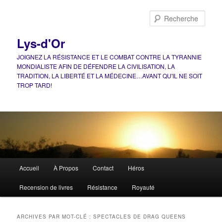
Aller
Aller
au
au
Rech
contenu
contenu
principal
secondaire
Lys-d'Or
JOIGNEZ LA RÉSISTANCE ET LE COMBAT CONTRE LA TYRANNIE
MONDIALISTE AFIN DE DÉFENDRE LA CIVILISATION, LA
TRADITION, LA LIBERTÉ ET LA MÉDECINE…AVANT QU'IL NE SOIT
TROP TARD!
Menu
Accueil
À Propos
Contact
Héros
principal
Recension de livres
Résistance
Royauté
ARCHIVES PAR MOT-CLÉ :
SPECTACLES DE DRAG QUEENS