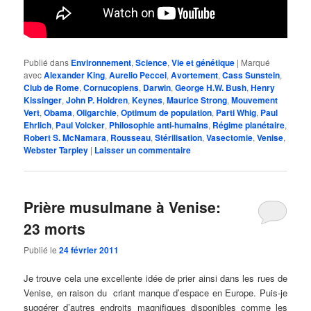
Publié dans
Environnement
,
Science
,
Vie et génétique
|
Marqué
avec
Alexander King
,
Aurelio Peccei
,
Avortement
,
Cass Sunstein
,
Club de Rome
,
Cornucopiens
,
Darwin
,
George H.W. Bush
,
Henry
Kissinger
,
John P. Holdren
,
Keynes
,
Maurice Strong
,
Mouvement
Vert
,
Obama
,
Oligarchie
,
Optimum de population
,
Parti Whig
,
Paul
Ehrlich
,
Paul Volcker
,
Philosophie anti-humains
,
Régime planétaire
,
Robert S. McNamara
,
Rousseau
,
Stérilisation
,
Vasectomie
,
Venise
,
Webster Tarpley
|
Laisser un commentaire
Prière musulmane à Venise:
23 morts
Publié le
24 février 2011
Je trouve cela une excellente idée de prier ainsi dans les rues de
Venise, en raison du criant manque d’espace en Europe. Puis-je
suggérer d’autres endroits magnifiques disponibles comme les