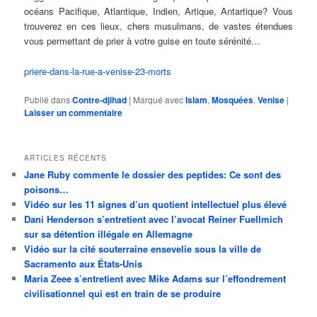
océans Pacifique, Atlantique, Indien, Artique, Antartique? Vous
trouverez en ces lieux, chers musulmans, de vastes étendues
vous permettant de prier à votre guise en toute sérénité…
priere-dans-la-rue-a-venise-23-morts
Publié dans
Contre-djihad
|
Marqué avec
Islam
,
Mosquées
,
Venise
|
Laisser un commentaire
ARTICLES RÉCENTS
Jane Ruby commente le dossier des peptides: Ce sont des
poisons…
Vidéo sur les 11 signes d’un quotient intellectuel plus élevé
Dani Henderson s’entretient avec l’avocat Reiner Fuellmich
sur sa détention illégale en Allemagne
Vidéo sur la cité souterraine ensevelie sous la ville de
Sacramento aux États-Unis
Maria Zeee s’entretient avec Mike Adams sur l’effondrement
civilisationnel qui est en train de se produire