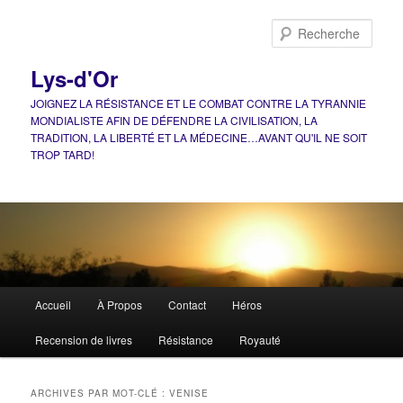
Aller
Aller
au
au
Rech
contenu
contenu
principal
secondaire
Lys-d'Or
JOIGNEZ LA RÉSISTANCE ET LE COMBAT CONTRE LA TYRANNIE
MONDIALISTE AFIN DE DÉFENDRE LA CIVILISATION, LA
TRADITION, LA LIBERTÉ ET LA MÉDECINE…AVANT QU'IL NE SOIT
TROP TARD!
Menu
Accueil
À Propos
Contact
Héros
principal
Recension de livres
Résistance
Royauté
ARCHIVES PAR MOT-CLÉ :
VENISE