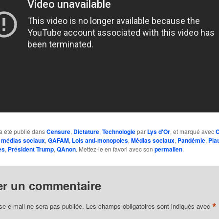
a été publié dans
Censure
,
Dictature
,
Technologie
par
Lys d'Or
, et marqué avec
C
 médias sociaux
,
GAFAM
,
Lois anti-monopoles
,
Médias sociaux
,
Pandémie
,
Pla
es
,
Président Trump
,
QAnon
. Mettez-le en favori avec son
permalien
.
er un commentaire
*
se e-mail ne sera pas publiée.
Les champs obligatoires sont indiqués avec