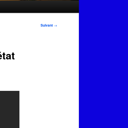
Suivant
→
état