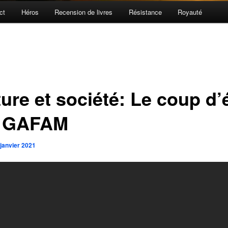
ct
Héros
Recension de livres
Résistance
Royauté
ure et société: Le coup d’
 GAFAM
 janvier 2021