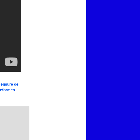
ensure de
teformes