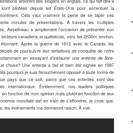
ifestations arborent des slogans en anglais, ce qui fait dire à
 sont pilotées depuis les États-Unis pour accentuer la
continent. Cela vaut vraiment la peine de se taper ces
ente minutes de présentations. À travers les multiples
es, Asselineau a amplement l’occasion de présenter son
s lecteurs canadiens et québécois, vers les 2h30m environ,
it étonnant: Après la guerre de 1812 avec le Canada, les
écidé de poursuivre leur tentatives de conquête de notre
notamment en essayant d’instaurer une
entente de libre-
ue chose? Une entente a bel et bien été signée en 1987
oilà pourquoi je suis farouchement opposé à toute forme de
que pays que ce soit, parce que ces ententes sont des
és internationaux. Évidemment, nos leaders politiques
 en fonction de mon opinion mais plutôt en fonction de leur
omie mondiale est en train de s’effondrer, je crois que,
, les événements me donneront raison. À voir.