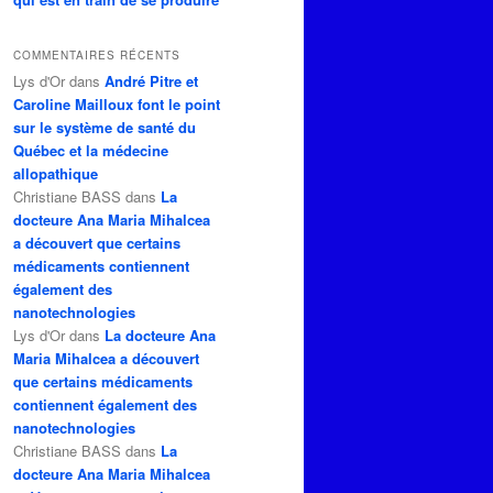
COMMENTAIRES RÉCENTS
Lys d'Or
dans
André Pitre et
Caroline Mailloux font le point
sur le système de santé du
Québec et la médecine
allopathique
Christiane BASS
dans
La
docteure Ana Maria Mihalcea
a découvert que certains
médicaments contiennent
également des
nanotechnologies
Lys d'Or
dans
La docteure Ana
Maria Mihalcea a découvert
que certains médicaments
contiennent également des
nanotechnologies
Christiane BASS
dans
La
docteure Ana Maria Mihalcea