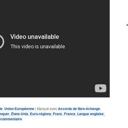
ie
,
Union Européenne
|
Marqué avec
Accords de libre-échange
,
onquer
,
États-Unis
,
Euro-régions
,
Franc
,
France
,
Langue anglaise
,
n commentaire