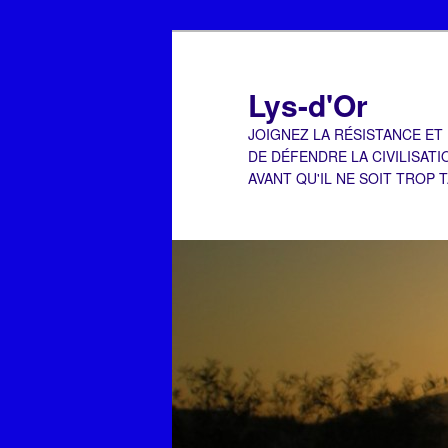
Aller
Aller
au
au
contenu
contenu
Lys-d'Or
principal
secondaire
JOIGNEZ LA RÉSISTANCE ET
DE DÉFENDRE LA CIVILISATI
AVANT QU'IL NE SOIT TROP 