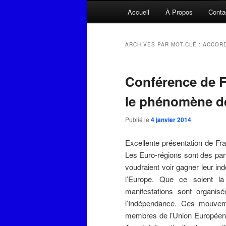
Menu
Accueil
À Propos
Conta
principal
ARCHIVES PAR MOT-CLÉ :
ACCORD
Conférence de F
le phénomène de
Publié le
4 janvier 2014
Excellente présentation de Fr
Les Euro-régions sont des par
voudraient voir gagner leur in
l’Europe. Que ce soient la
manifestations sont organis
l’Indépendance. Ces mouvem
membres de l’Union Européenn