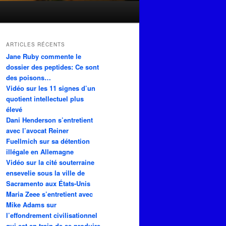
ARTICLES RÉCENTS
Jane Ruby commente le
dossier des peptides: Ce sont
des poisons…
Vidéo sur les 11 signes d’un
quotient intellectuel plus
élevé
Dani Henderson s’entretient
avec l’avocat Reiner
Fuellmich sur sa détention
illégale en Allemagne
Vidéo sur la cité souterraine
ensevelie sous la ville de
Sacramento aux États-Unis
Maria Zeee s’entretient avec
Mike Adams sur
l’effondrement civilisationnel
qui est en train de se produire