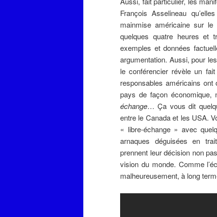
Aussi, fait particulier, les man
François Asselineau qu’elles
mainmise américaine sur le 
quelques quatre heures et tr
exemples et données factuell
argumentation. Aussi, pour le
le conférencier révèle un fa
responsables américains ont d
pays de façon économique, 
échange
… Ça vous dit quelq
entre le Canada et les USA. V
« libre-échange » avec quel
arnaques déguisées en trait
prennent leur décision non pas
vision du monde. Comme l’écon
malheureusement, à long terme