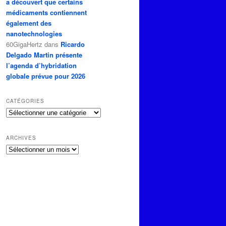
a découvert que certains
médicaments contiennent
également des
nanotechnologies
60GigaHertz
dans
Ricardo
Delgado Martin présente
l’agenda d’hybridation
globale prévue pour 2026
CATÉGORIES
Catégories
ARCHIVES
Archives