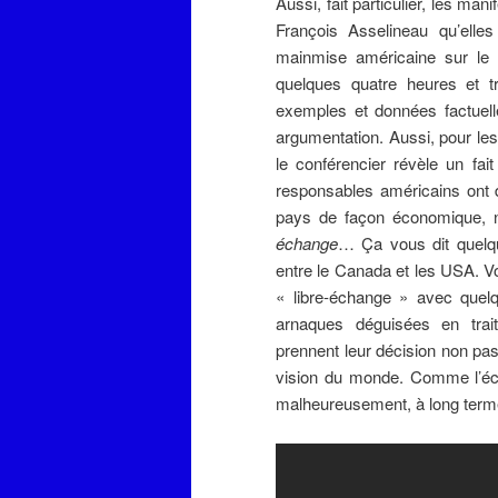
Aussi, fait particulier, les man
François Asselineau qu’elles
mainmise américaine sur le 
quelques quatre heures et tr
exemples et données factuell
argumentation. Aussi, pour le
le conférencier révèle un fa
responsables américains ont d
pays de façon économique, 
échange
… Ça vous dit quelq
entre le Canada et les USA. V
« libre-échange » avec quel
arnaques déguisées en trait
prennent leur décision non pas
vision du monde. Comme l’écon
malheureusement, à long terme