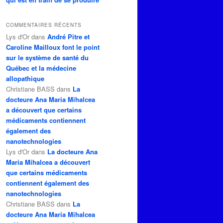
COMMENTAIRES RÉCENTS
Lys d'Or
dans
André Pitre et
Caroline Mailloux font le point
sur le système de santé du
Québec et la médecine
allopathique
Christiane BASS
dans
La
docteure Ana Maria Mihalcea
a découvert que certains
médicaments contiennent
également des
nanotechnologies
Lys d'Or
dans
La docteure Ana
Maria Mihalcea a découvert
que certains médicaments
contiennent également des
nanotechnologies
Christiane BASS
dans
La
docteure Ana Maria Mihalcea