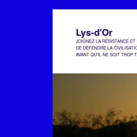
Aller
Aller
au
au
contenu
contenu
Lys-d'Or
principal
secondaire
JOIGNEZ LA RÉSISTANCE ET
DE DÉFENDRE LA CIVILISATI
AVANT QU'IL NE SOIT TROP 