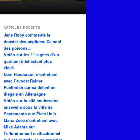
ARTICLES RÉCENTS
Jane Ruby commente le
dossier des peptides: Ce sont
des poisons…
Vidéo sur les 11 signes d’un
quotient intellectuel plus
élevé
Dani Henderson s’entretient
avec l’avocat Reiner
Fuellmich sur sa détention
illégale en Allemagne
Vidéo sur la cité souterraine
ensevelie sous la ville de
Sacramento aux États-Unis
Maria Zeee s’entretient avec
Mike Adams sur
l’effondrement civilisationnel
qui est en train de se produire