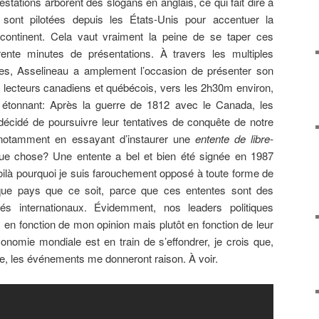
ifestations arborent des slogans en anglais, ce qui fait dire à
 sont pilotées depuis les États-Unis pour accentuer la
continent. Cela vaut vraiment la peine de se taper ces
ente minutes de présentations. À travers les multiples
es, Asselineau a amplement l’occasion de présenter son
s lecteurs canadiens et québécois, vers les 2h30m environ,
it étonnant: Après la guerre de 1812 avec le Canada, les
écidé de poursuivre leur tentatives de conquête de notre
notamment en essayant d’instaurer une
entente de libre-
ue chose? Une entente a bel et bien été signée en 1987
oilà pourquoi je suis farouchement opposé à toute forme de
que pays que ce soit, parce que ces ententes sont des
és internationaux. Évidemment, nos leaders politiques
 en fonction de mon opinion mais plutôt en fonction de leur
omie mondiale est en train de s’effondrer, je crois que,
, les événements me donneront raison. À voir.