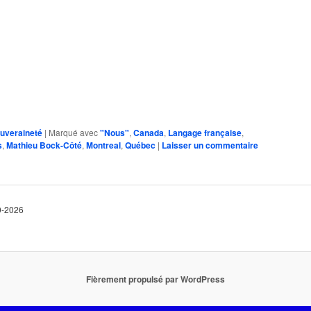
uveraineté
|
Marqué avec
"Nous"
,
Canada
,
Langage française
,
s
,
Mathieu Bock-Côté
,
Montreal
,
Québec
|
Laisser un commentaire
10-2026
Fièrement propulsé par WordPress