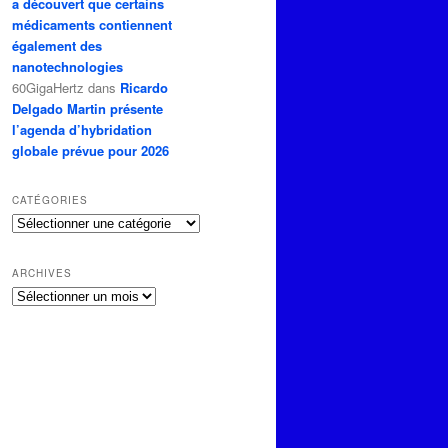
a découvert que certains
médicaments contiennent
également des
nanotechnologies
60GigaHertz
dans
Ricardo
Delgado Martin présente
l’agenda d’hybridation
globale prévue pour 2026
CATÉGORIES
Catégories
ARCHIVES
Archives