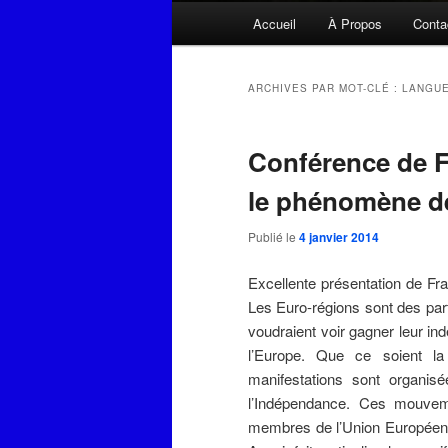
Menu
Accueil
À Propos
Conta
principal
ARCHIVES PAR MOT-CLÉ :
LANGUE
Conférence de F
le phénomène de
Publié le
4 janvier 2014
Excellente présentation de Fr
Les Euro-régions sont des par
voudraient voir gagner leur in
l’Europe. Que ce soient la
manifestations sont organis
l’Indépendance. Ces mouvem
membres de l’Union Européenn