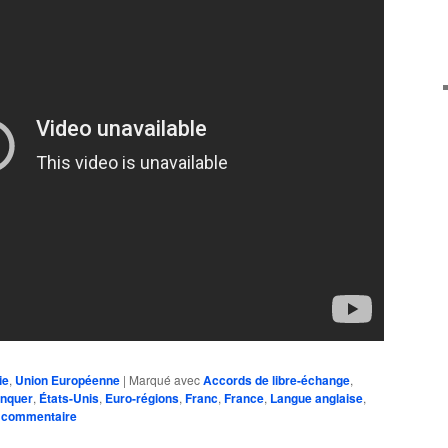
ie
,
Union Européenne
|
Marqué avec
Accords de libre-échange
,
onquer
,
États-Unis
,
Euro-régions
,
Franc
,
France
,
Langue anglaise
,
n commentaire