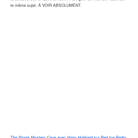
le même sujet. À VOIR ABSOLUMENT.
The Illinois Mystery Cave avec Harry Hubbard sur Red Ice Radio