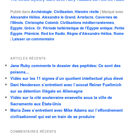
Publié dans
Archéologie
,
Civilisation
,
Histoire réelle
|
Marqué avec
Alexandre Hélios
,
Alexandre le Grand
,
Artefacts
,
Cavernes de
l'Illinois
,
Christophe Colomb
,
Civilisations méditerranéennes
,
Égypte
,
Grèce
,
Or
,
Période hellénistique de l'Égypte antique
,
Petite
Égypte
,
Phénicie
,
Red Ice Radio
,
Règne d'Alexandre Hélios
,
Rome
|
Laisser un commentaire
ARTICLES RÉCENTS
Jane Ruby commente le dossier des peptides: Ce sont des
poisons…
Vidéo sur les 11 signes d’un quotient intellectuel plus élevé
Dani Henderson s’entretient avec l’avocat Reiner Fuellmich
sur sa détention illégale en Allemagne
Vidéo sur la cité souterraine ensevelie sous la ville de
Sacramento aux États-Unis
Maria Zeee s’entretient avec Mike Adams sur l’effondrement
civilisationnel qui est en train de se produire
COMMENTAIRES RÉCENTS