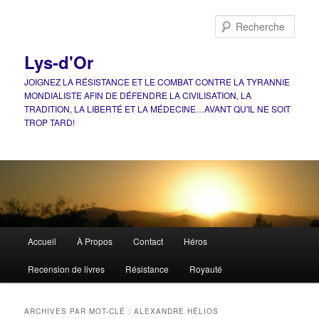
Aller
Aller
au
au
Rech
contenu
contenu
principal
secondaire
Lys-d'Or
JOIGNEZ LA RÉSISTANCE ET LE COMBAT CONTRE LA TYRANNIE
MONDIALISTE AFIN DE DÉFENDRE LA CIVILISATION, LA
TRADITION, LA LIBERTÉ ET LA MÉDECINE…AVANT QU'IL NE SOIT
TROP TARD!
Menu
Accueil
À Propos
Contact
Héros
principal
Recension de livres
Résistance
Royauté
ARCHIVES PAR MOT-CLÉ :
ALEXANDRE HÉLIOS