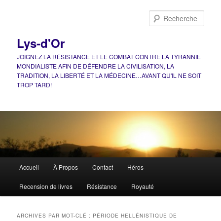
Aller
Aller
au
au
Rech
contenu
contenu
principal
secondaire
Lys-d'Or
JOIGNEZ LA RÉSISTANCE ET LE COMBAT CONTRE LA TYRANNIE
MONDIALISTE AFIN DE DÉFENDRE LA CIVILISATION, LA
TRADITION, LA LIBERTÉ ET LA MÉDECINE…AVANT QU'IL NE SOIT
TROP TARD!
Menu
Accueil
À Propos
Contact
Héros
principal
Recension de livres
Résistance
Royauté
ARCHIVES PAR MOT-CLÉ :
PÉRIODE HELLÉNISTIQUE DE