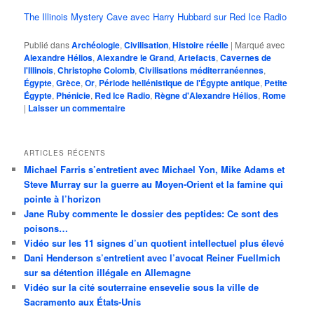
The Illinois Mystery Cave avec Harry Hubbard sur Red Ice Radio
Publié dans
Archéologie
,
Civilisation
,
Histoire réelle
|
Marqué avec
Alexandre Hélios
,
Alexandre le Grand
,
Artefacts
,
Cavernes de
l'Illinois
,
Christophe Colomb
,
Civilisations méditerranéennes
,
Égypte
,
Grèce
,
Or
,
Période hellénistique de l'Égypte antique
,
Petite
Égypte
,
Phénicie
,
Red Ice Radio
,
Règne d'Alexandre Hélios
,
Rome
|
Laisser un commentaire
ARTICLES RÉCENTS
Michael Farris s’entretient avec Michael Yon, Mike Adams et
Steve Murray sur la guerre au Moyen-Orient et la famine qui
pointe à l’horizon
Jane Ruby commente le dossier des peptides: Ce sont des
poisons…
Vidéo sur les 11 signes d’un quotient intellectuel plus élevé
Dani Henderson s’entretient avec l’avocat Reiner Fuellmich
sur sa détention illégale en Allemagne
Vidéo sur la cité souterraine ensevelie sous la ville de
Sacramento aux États-Unis