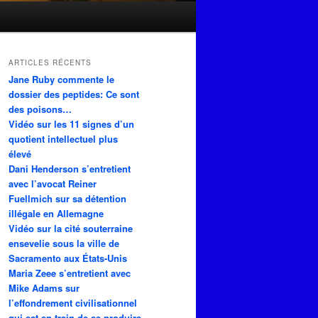
ARTICLES RÉCENTS
Jane Ruby commente le
dossier des peptides: Ce sont
des poisons…
Vidéo sur les 11 signes d’un
quotient intellectuel plus
élevé
Dani Henderson s’entretient
avec l’avocat Reiner
Fuellmich sur sa détention
illégale en Allemagne
Vidéo sur la cité souterraine
ensevelie sous la ville de
Sacramento aux États-Unis
Maria Zeee s’entretient avec
Mike Adams sur
l’effondrement civilisationnel
qui est en train de se produire