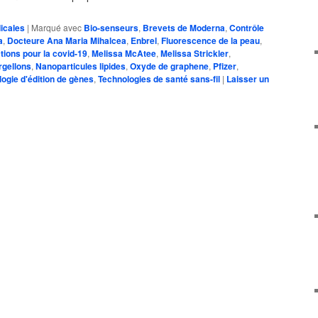
icales
|
Marqué avec
Bio-senseurs
,
Brevets de Moderna
,
Contrôle
a
,
Docteure Ana Maria Mihalcea
,
Enbrel
,
Fluorescence de la peau
,
ctions pour la covid-19
,
Melissa McAtee
,
Melissa Strickler
,
gellons
,
Nanoparticules lipides
,
Oxyde de graphene
,
Pfizer
,
ogie d'édition de gènes
,
Technologies de santé sans-fil
|
Laisser un