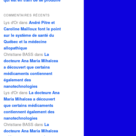
COMMENTAIRES RÉCENTS
Lys d'Or
dans
André Pitre et
Caroline Mailloux font le point
sur le système de santé du
Québec et la médecine
allopathique
Christiane BASS
dans
La
docteure Ana Maria Mihalcea
a découvert que certains
médicaments contiennent
également des
nanotechnologies
Lys d'Or
dans
La docteure Ana
Maria Mihalcea a découvert
que certains médicaments
contiennent également des
nanotechnologies
Christiane BASS
dans
La
docteure Ana Maria Mihalcea