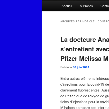
Menu
Accueil
À Propos
Conta
principal
ARCHIVES PAR MOT-CLÉ :
CONTRÔ
La docteure Ana
s’entretient avec
Pfizer Melissa 
Publié le
30 juin 2024
Entre autres éléments intéress
d’injections pour la covid-19 d
clairement fluorescentes. Aus
de Pfizer, que de l’oxyde de g
fioles d’injections pour la cov
Mihalcea compare ces informat