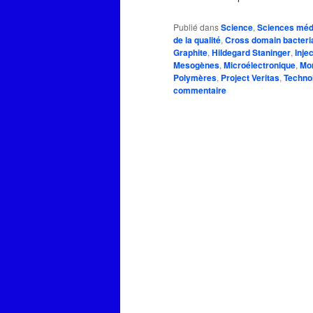
Publié dans
Science
,
Sciences méd
de la qualité
,
Cross domain bacteri
Graphite
,
Hildegard Staninger
,
Inje
Mesogènes
,
Microélectronique
,
Mor
Polymères
,
Project Veritas
,
Technol
commentaire