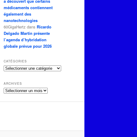
a découvert que certains
médicaments contiennent
également des
nanotechnologies
60GigaHertz
dans
Ricardo
Delgado Martin présente
l’agenda d’hybridation
globale prévue pour 2026
CATÉGORIES
Catégories
ARCHIVES
Archives