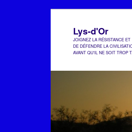
Aller
Aller
au
au
contenu
contenu
Lys-d'Or
principal
secondaire
JOIGNEZ LA RÉSISTANCE ET
DE DÉFENDRE LA CIVILISATI
AVANT QU'IL NE SOIT TROP 