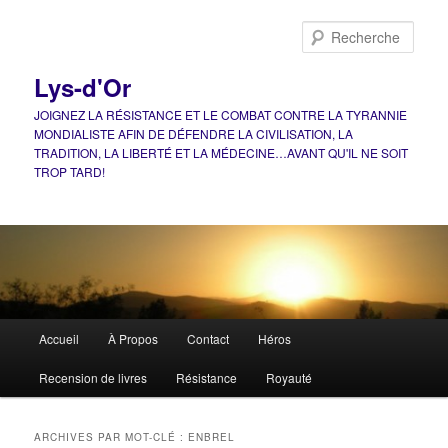
Aller
Aller
au
au
Rech
contenu
contenu
principal
secondaire
Lys-d'Or
JOIGNEZ LA RÉSISTANCE ET LE COMBAT CONTRE LA TYRANNIE
MONDIALISTE AFIN DE DÉFENDRE LA CIVILISATION, LA
TRADITION, LA LIBERTÉ ET LA MÉDECINE…AVANT QU'IL NE SOIT
TROP TARD!
Menu
Accueil
À Propos
Contact
Héros
principal
Recension de livres
Résistance
Royauté
ARCHIVES PAR MOT-CLÉ :
ENBREL