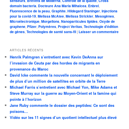
senseurs
,
Brevets de Moderna
,
Contrôle de la qualité
,
Cross
domain bacteria
,
Docteure Ana Maria Mihalcea
,
Enbrel
,
Fluorescence de la peau
,
Graphite
,
Hildegard Staninger
,
Injections
pour la covid-19
,
Melissa McAtee
,
Melissa Strickler
,
Mesogènes
,
Microélectronique
,
Morgellons
,
Nanoparticules lipides
,
Oxyde de
graphene
,
Pfizer
,
Polymères
,
Project Veritas
,
Technologie d'édition
de gènes
,
Technologies de santé sans-fil
|
Laisser un commentaire
ARTICLES RÉCENTS
Henrik Palmgren s’entretient avec Kevin DeAnna sur
l’invasion de Ceuta par des hordes de migrants en
provenance du Maroc
David Icke commente la nouvelle concernant le déploiement
de plus d’un million de satellites en orbite de la Terre
Michael Farris s’entretient avec Michael Yon, Mike Adams et
Steve Murray sur la guerre au Moyen-Orient et la famine qui
pointe à l’horizon
Jane Ruby commente le dossier des peptides: Ce sont des
poisons…
Vidéo sur les 11 signes d’un quotient intellectuel plus élevé