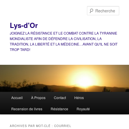
Aller
Aller
au
au
Rech
contenu
contenu
principal
secondaire
Lys-d'Or
JOIGNEZ LA RÉSISTANCE ET LE COMBAT CONTRE LA TYRANNIE
MONDIALISTE AFIN DE DÉFENDRE LA CIVILISATION, LA
TRADITION, LA LIBERTÉ ET LA MÉDECINE…AVANT QU'IL NE SOIT
TROP TARD!
Menu
Accueil
À Propos
Contact
Héros
principal
Recension de livres
Résistance
Royauté
ARCHIVES PAR MOT-CLÉ :
COURRIEL