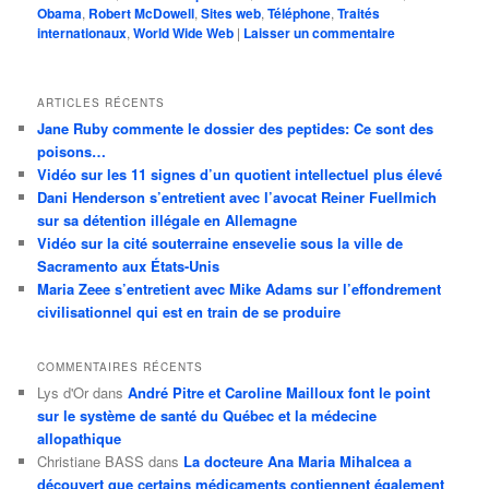
Obama
,
Robert McDowell
,
Sites web
,
Téléphone
,
Traités
internationaux
,
World Wide Web
|
Laisser un commentaire
ARTICLES RÉCENTS
Jane Ruby commente le dossier des peptides: Ce sont des
poisons…
Vidéo sur les 11 signes d’un quotient intellectuel plus élevé
Dani Henderson s’entretient avec l’avocat Reiner Fuellmich
sur sa détention illégale en Allemagne
Vidéo sur la cité souterraine ensevelie sous la ville de
Sacramento aux États-Unis
Maria Zeee s’entretient avec Mike Adams sur l’effondrement
civilisationnel qui est en train de se produire
COMMENTAIRES RÉCENTS
Lys d'Or
dans
André Pitre et Caroline Mailloux font le point
sur le système de santé du Québec et la médecine
allopathique
Christiane BASS
dans
La docteure Ana Maria Mihalcea a
découvert que certains médicaments contiennent également