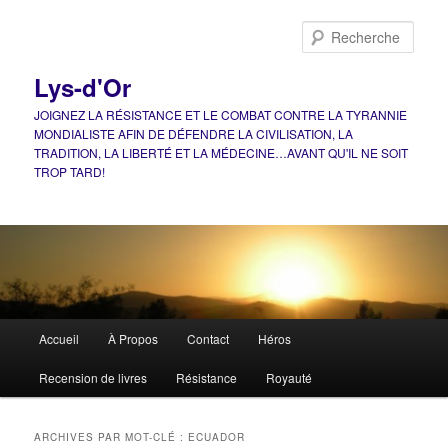
Aller
Aller
au
au
Rech
contenu
contenu
principal
secondaire
Lys-d'Or
JOIGNEZ LA RÉSISTANCE ET LE COMBAT CONTRE LA TYRANNIE
MONDIALISTE AFIN DE DÉFENDRE LA CIVILISATION, LA
TRADITION, LA LIBERTÉ ET LA MÉDECINE…AVANT QU'IL NE SOIT
TROP TARD!
Menu
Accueil
À Propos
Contact
Héros
principal
Recension de livres
Résistance
Royauté
ARCHIVES PAR MOT-CLÉ :
ECUADOR