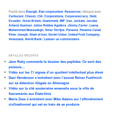
Publié dans
Énergie
,
État corporatiste
,
Resources
|
Marqué avec
Carburant
,
Chavez
,
CIA
,
Corporations
,
Corporatocracy
,
Debt
,
Ecuador
,
Great Britain
,
Guatemala
,
IMF
,
Iran
,
Jackals
,
Jacobo
Arbenz Guzman
,
Jaime Roldos Aguilera
,
Jimmy Carter
,
Loans
,
Mohammad Mossadegh
,
Omar Torrijos
,
Panama
,
Panama Canal
,
Peter Joseph
,
Shah of Iran
,
Soviet Union
,
United Fruit Company
,
Venezuela
,
World Bank
|
Laisser un commentaire
ARTICLES RÉCENTS
Jane Ruby commente le dossier des peptides: Ce sont des
poisons…
Vidéo sur les 11 signes d’un quotient intellectuel plus élevé
Dani Henderson s’entretient avec l’avocat Reiner Fuellmich
sur sa détention illégale en Allemagne
Vidéo sur la cité souterraine ensevelie sous la ville de
Sacramento aux États-Unis
Maria Zeee s’entretient avec Mike Adams sur l’effondrement
civilisationnel qui est en train de se produire