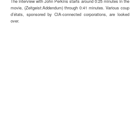
The interview with John Perkins starts around 0:25 minutes in the
movie, (Zeitgeist:Addendum) through 0:41 minutes. Various coup
d’états, sponsored by CIA-connected corporations, are looked
over.