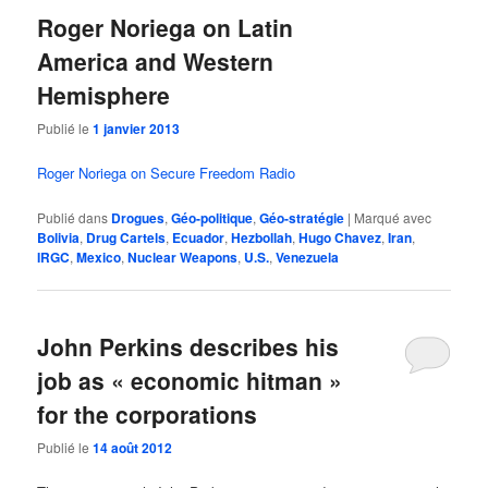
Roger Noriega on Latin
America and Western
Hemisphere
Publié le
1 janvier 2013
Roger Noriega on Secure Freedom Radio
Publié dans
Drogues
,
Géo-politique
,
Géo-stratégie
|
Marqué avec
Bolivia
,
Drug Cartels
,
Ecuador
,
Hezbollah
,
Hugo Chavez
,
Iran
,
IRGC
,
Mexico
,
Nuclear Weapons
,
U.S.
,
Venezuela
John Perkins describes his
job as « economic hitman »
for the corporations
Publié le
14 août 2012