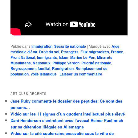
Publié dans
Immigration
,
Sécurité nationale
|
Marqué avec
Aide
médicale d'état
,
Droit du sol
,
Étrangers
,
Flux migratoires
,
France
,
Front National
,
Immigrants
,
Islam
,
Marine Le Pen
,
Minarets
,
Musulmans
,
Nationaux
,
Philippe Vardon
,
Priorité nationale
,
Regroupement familial
,
Remigration
,
Remplacement de
population
,
Voile islamique
|
Laisser un commentaire
ARTICLES RÉCENTS
Jane Ruby commente le dossier des peptides: Ce sont des
poisons…
Vidéo sur les 11 signes d’un quotient intellectuel plus élevé
Dani Henderson s’entretient avec l’avocat Reiner Fuellmich
sur sa détention illégale en Allemagne
Vidéo sur la cité souterraine ensevelie sous la ville de