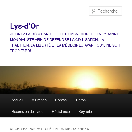
Aller
Aller
au
au
Rech
contenu
contenu
principal
secondaire
Lys-d'Or
JOIGNEZ LA RÉSISTANCE ET LE COMBAT CONTRE LA TYRANNIE
MONDIALISTE AFIN DE DÉFENDRE LA CIVILISATION, LA
TRADITION, LA LIBERTÉ ET LA MÉDECINE…AVANT QU'IL NE SOIT
TROP TARD!
Menu
Accueil
À Propos
Contact
Héros
principal
Recension de livres
Résistance
Royauté
ARCHIVES PAR MOT-CLÉ :
FLUX MIGRATOIRES