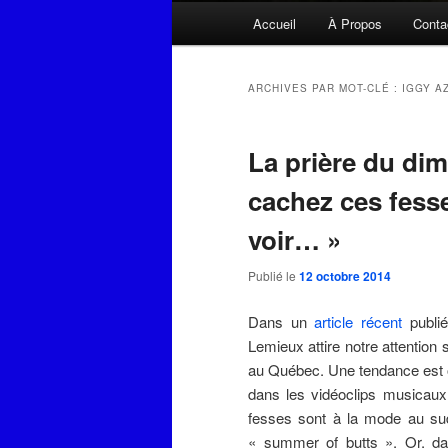
Menu
Accueil
À Propos
Conta
principal
ARCHIVES PAR MOT-CLÉ :
IGGY A
La prière du di
cachez ces fesse
voir… »
Publié le
12 octobre 2014
Dans un
article récent
publié
Lemieux attire notre attention
au Québec. Une tendance est o
dans les vidéoclips musicaux,
fesses sont à la mode au sud d
« summer of butts ». Or, da