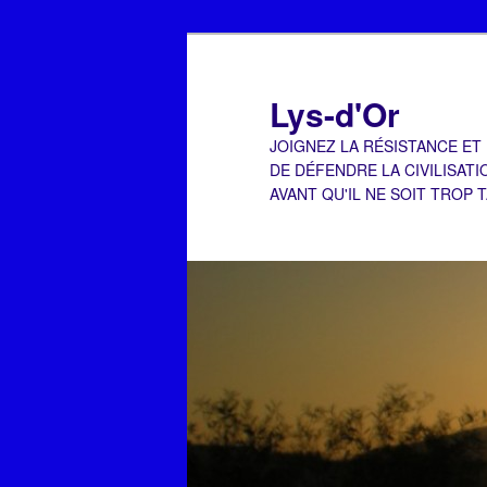
Aller
Aller
au
au
contenu
contenu
Lys-d'Or
principal
secondaire
JOIGNEZ LA RÉSISTANCE ET
DE DÉFENDRE LA CIVILISATI
AVANT QU'IL NE SOIT TROP 