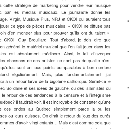
à cette stratégie de marketing pour vendre leur musique
 par les médias musicaux. Le journaliste donne les
e, Virgin, Musique Plus, NRJ et CKOI qui auraient tous
 jouer ce type de pièces musicales. « CKOI ne diffuse pas
soin d’en montrer plus pour prouver qu’ils ont du talent »,
de CKOI, Guy Brouillard. Tout d’abord, je dois dire que
en général le matériel musical que l’on fait jouer dans les
les est absolument médiocre. Ainsi, le fait d’invoquer
les chansons de ces artistes ne sont pas de qualité n’est
squ’elles sont en tous points comparables à bon nombre
tend régulièrement. Mais, plus fondamentalement, j’ai
ici à un retour larvé de la bigoterie catholique. Serait-ce le
bec Solidaire et ses idées de gauche, ou des islamistes ou
 le retour de ces tendances à la censure et à l’intégrisme
uébec? Il faudrait voir. Il est incroyable de constater qu’une
ée des ondes au Québec simplement parce la ou les
es ou leurs cuisses. On dirait le retour du joug des curés
x femmes d’avoir vingt enfants… Mais c’est comme cela que