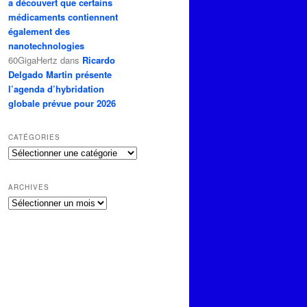
a découvert que certains
médicaments contiennent
également des
nanotechnologies
60GigaHertz
dans
Ricardo
Delgado Martin présente
l’agenda d’hybridation
globale prévue pour 2026
CATÉGORIES
Catégories
ARCHIVES
Archives