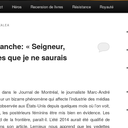
ct
Héros
Recension de livres
Résistance
Royauté
ZALEA
manche: « Seigneur,
s que je ne saurais
 dans le Journal de Montréal, le journaliste Marc-André
 sur un bizarre phénomène qui affecte l’industrie des médias
bservée aux États-Unis depuis quelques mois où l’on voit,
 les postérieurs féminins être mis bien en évidence. Les
e la frontière, paraît-il. L’été 2014 aurait été qualifié de
ns son article, Lemieux nous apprend que les vedettes