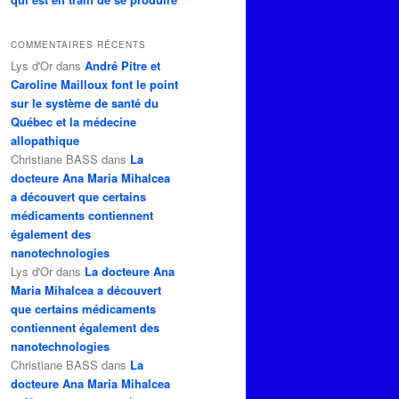
COMMENTAIRES RÉCENTS
Lys d'Or
dans
André Pitre et
Caroline Mailloux font le point
sur le système de santé du
Québec et la médecine
allopathique
Christiane BASS
dans
La
docteure Ana Maria Mihalcea
a découvert que certains
médicaments contiennent
également des
nanotechnologies
Lys d'Or
dans
La docteure Ana
Maria Mihalcea a découvert
que certains médicaments
contiennent également des
nanotechnologies
Christiane BASS
dans
La
docteure Ana Maria Mihalcea