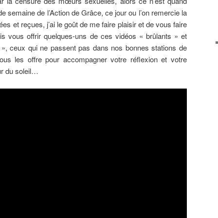
ar la censure des mœurs sexuelles, alors ce n’est quand
e semaine de l’Action de Grâce, ce jour ou l’on remercie la
es et reçues, j’ai le goût de me faire plaisir et de vous faire
rais vous offrir quelques-uns de ces vidéos « brûlants » et
l », ceux qui ne passent pas dans nos bonnes stations de
ous les offre pour accompagner votre réflexion et votre
r du soleil…