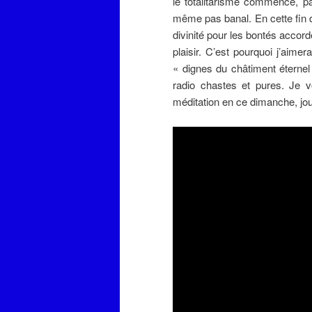
le totalitarisme commence, p
même pas banal. En cette fin d
divinité pour les bontés accordé
plaisir. C’est pourquoi j’aime
« dignes du châtiment éterne
radio chastes et pures. Je v
méditation en ce dimanche, jou