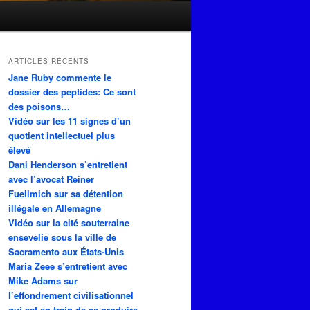
ARTICLES RÉCENTS
Jane Ruby commente le
dossier des peptides: Ce sont
des poisons…
Vidéo sur les 11 signes d’un
quotient intellectuel plus
élevé
Dani Henderson s’entretient
avec l’avocat Reiner
Fuellmich sur sa détention
illégale en Allemagne
Vidéo sur la cité souterraine
ensevelie sous la ville de
Sacramento aux États-Unis
Maria Zeee s’entretient avec
Mike Adams sur
l’effondrement civilisationnel
qui est en train de se produire