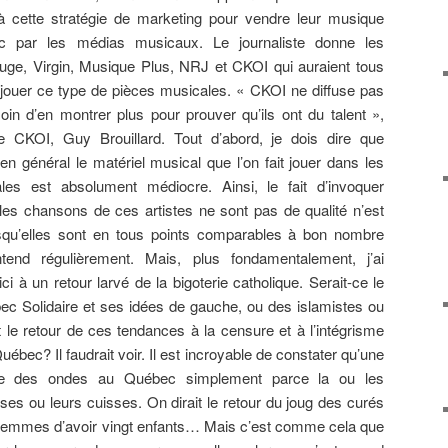
à cette stratégie de marketing pour vendre leur musique
 par les médias musicaux. Le journaliste donne les
e, Virgin, Musique Plus, NRJ et CKOI qui auraient tous
 jouer ce type de pièces musicales. « CKOI ne diffuse pas
soin d’en montrer plus pour prouver qu’ils ont du talent »,
de CKOI, Guy Brouillard. Tout d’abord, je dois dire que
en général le matériel musical que l’on fait jouer dans les
les est absolument médiocre. Ainsi, le fait d’invoquer
les chansons de ces artistes ne sont pas de qualité n’est
squ’elles sont en tous points comparables à bon nombre
tend régulièrement. Mais, plus fondamentalement, j’ai
ici à un retour larvé de la bigoterie catholique. Serait-ce le
bec Solidaire et ses idées de gauche, ou des islamistes ou
 le retour de ces tendances à la censure et à l’intégrisme
uébec? Il faudrait voir. Il est incroyable de constater qu’une
ée des ondes au Québec simplement parce la ou les
es ou leurs cuisses. On dirait le retour du joug des curés
x femmes d’avoir vingt enfants… Mais c’est comme cela que