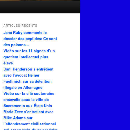
ARTICLES RÉCENTS
Jane Ruby commente le
dossier des peptides: Ce sont
des poisons…
Vidéo sur les 11 signes d’un
quotient intellectuel plus
élevé
Dani Henderson s’entretient
avec l’avocat Reiner
Fuellmich sur sa détention
illégale en Allemagne
Vidéo sur la cité souterraine
ensevelie sous la ville de
Sacramento aux États-Unis
Maria Zeee s’entretient avec
Mike Adams sur
l’effondrement civilisationnel
qui est en train de se produire