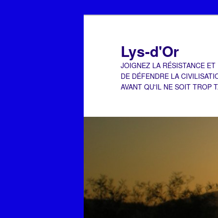
Aller
Aller
au
au
contenu
contenu
Lys-d'Or
principal
secondaire
JOIGNEZ LA RÉSISTANCE ET
DE DÉFENDRE LA CIVILISATI
AVANT QU'IL NE SOIT TROP 