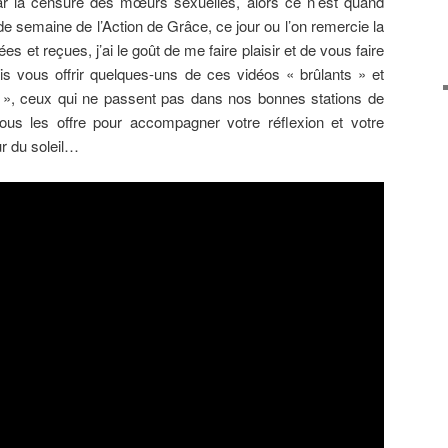
ar la censure des mœurs sexuelles, alors ce n’est quand
e semaine de l’Action de Grâce, ce jour ou l’on remercie la
es et reçues, j’ai le goût de me faire plaisir et de vous faire
rais vous offrir quelques-uns de ces vidéos « brûlants » et
l », ceux qui ne passent pas dans nos bonnes stations de
ous les offre pour accompagner votre réflexion et votre
r du soleil…