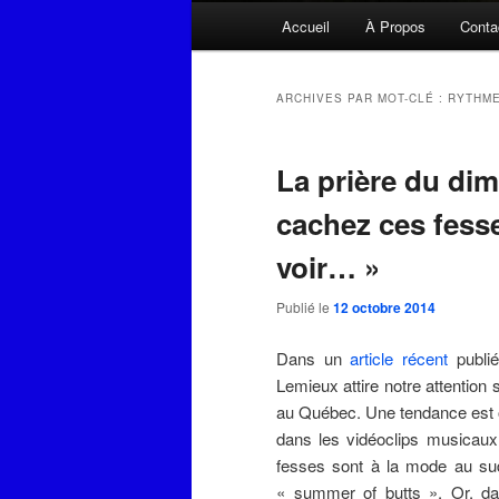
Menu
Accueil
À Propos
Conta
principal
ARCHIVES PAR MOT-CLÉ :
RYTHME
La prière du di
cachez ces fesse
voir… »
Publié le
12 octobre 2014
Dans un
article récent
publié
Lemieux attire notre attention
au Québec. Une tendance est o
dans les vidéoclips musicaux,
fesses sont à la mode au sud d
« summer of butts ». Or, da