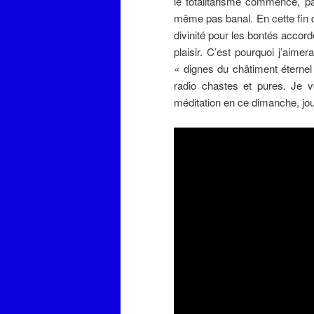
le totalitarisme commence, p
même pas banal. En cette fin d
divinité pour les bontés accordé
plaisir. C’est pourquoi j’aime
« dignes du châtiment éterne
radio chastes et pures. Je v
méditation en ce dimanche, jou