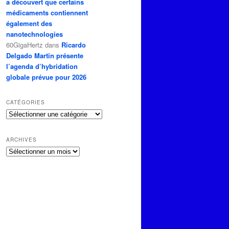
a découvert que certains
médicaments contiennent
également des
nanotechnologies
60GigaHertz
dans
Ricardo
Delgado Martin présente
l’agenda d’hybridation
globale prévue pour 2026
CATÉGORIES
Catégories
ARCHIVES
Archives