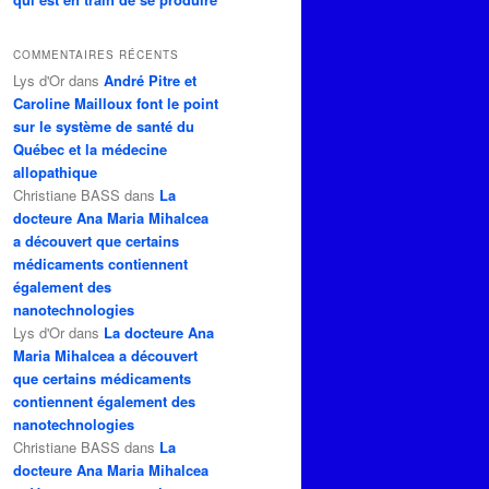
COMMENTAIRES RÉCENTS
Lys d'Or
dans
André Pitre et
Caroline Mailloux font le point
sur le système de santé du
Québec et la médecine
allopathique
Christiane BASS
dans
La
docteure Ana Maria Mihalcea
a découvert que certains
médicaments contiennent
également des
nanotechnologies
Lys d'Or
dans
La docteure Ana
Maria Mihalcea a découvert
que certains médicaments
contiennent également des
nanotechnologies
Christiane BASS
dans
La
docteure Ana Maria Mihalcea