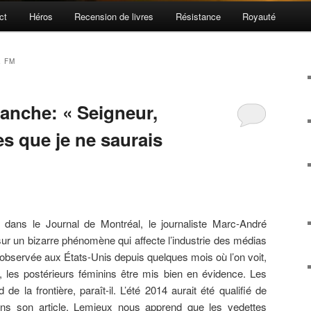
ct
Héros
Recension de livres
Résistance
Royauté
 FM
manche: « Seigneur,
s que je ne saurais
 dans le Journal de Montréal, le journaliste Marc-André
 sur un bizarre phénomène qui affecte l’industrie des médias
bservée aux États-Unis depuis quelques mois où l’on voit,
 les postérieurs féminins être mis bien en évidence. Les
e la frontière, paraît-il. L’été 2014 aurait été qualifié de
ns son article, Lemieux nous apprend que les vedettes