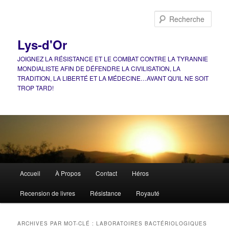
Aller
Aller
au
au
Rech
contenu
contenu
principal
secondaire
Lys-d'Or
JOIGNEZ LA RÉSISTANCE ET LE COMBAT CONTRE LA TYRANNIE
MONDIALISTE AFIN DE DÉFENDRE LA CIVILISATION, LA
TRADITION, LA LIBERTÉ ET LA MÉDECINE…AVANT QU'IL NE SOIT
TROP TARD!
Menu
Accueil
À Propos
Contact
Héros
principal
Recension de livres
Résistance
Royauté
ARCHIVES PAR MOT-CLÉ :
LABORATOIRES BACTÉRIOLOGIQUES