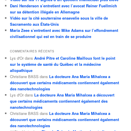
Dani Henderson s’entretient avec l’avocat Reiner Fuellmich
sur sa détention illégale en Allemagne
Vidéo sur la cité souterraine ensevelie sous la ville de
Sacramento aux États-Unis
Maria Zeee s’entretient avec Mike Adams sur l’effondrement
civilisationnel qui est en train de se produire
COMMENTAIRES RÉCENTS
Lys d'Or
dans
André Pitre et Caroline Mailloux font le point
sur le système de santé du Québec et la médecine
allopathique
Christiane BASS
dans
La docteure Ana Maria Mihalcea a
découvert que certains médicaments contiennent également
des nanotechnologies
Lys d'Or
dans
La docteure Ana Maria Mihalcea a découvert
que certains médicaments contiennent également des
nanotechnologies
Christiane BASS
dans
La docteure Ana Maria Mihalcea a
découvert que certains médicaments contiennent également
des nanotechnologies