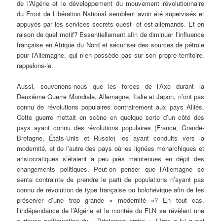
de l’Algérie et le développement du mouvement révolutionnaire
du Front de Libération National semblent avoir été supervisés et
appuyés par les services secrets ouest- et est-allemands. Et en
raison de quel motif? Essentiellement afin de diminuer l’influence
française en Afrique du Nord et sécuriser des sources de pétrole
pour l’Allemagne, qui n’en possède pas sur son propre territoire,
rappelons-le.
Aussi, souvenons-nous que les forces de l’Axe durant la
Deuxième Guerre Mondiale, Allemagne, Italie et Japon, n’ont pas
connu de révolutions populaires contrairement aux pays Alliés.
Cette guerre mettait en scène en quelque sorte d’un côté des
pays ayant connu des révolutions populaires (France, Grande-
Bretagne, États-Unis et Russie) les ayant conduits vers la
modernité, et de l’autre des pays où les lignées monarchiques et
aristocratiques s’étaient à peu près maintenues en dépit des
changements politiques. Peut-on penser que l’Allemagne se
sente contrainte de prendre le parti de populations n’ayant pas
connu de révolution de type française ou bolchévique afin de les
préserver d’une trop grande « modernité »? En tout cas,
l’indépendance de l’Algérie et la montée du FLN se révèlent une
curieuse préfiguration du « Printemps arabe ». L’Iran a lui aussi