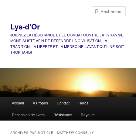
Aller
Aller
au
au
Rech
contenu
contenu
principal
secondaire
Lys-d'Or
JOIGNEZ LA RÉSISTANCE ET LE COMBAT CONTRE LA TYRANNIE
MONDIALISTE AFIN DE DÉFENDRE LA CIVILISATION, LA
TRADITION, LA LIBERTÉ ET LA MÉDECINE…AVANT QU'IL NE SOIT
TROP TARD!
Menu
Accueil
À Propos
Contact
Héros
principal
Recension de livres
Résistance
Royauté
ARCHIVES PAR MOT-CLÉ :
MATTHEW CONNELLY