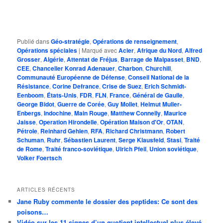
Publié dans
Géo-stratégie
,
Opérations de renseignement
,
Opérations spéciales
|
Marqué avec
Acier
,
Afrique du Nord
,
Alfred
Grosser
,
Algérie
,
Attentat de Fréjus
,
Barrage de Malpasset
,
BND
,
CEE
,
Chancelier Konrad Adenauer
,
Charbon
,
Churchill
,
Communauté Européenne de Défense
,
Conseil National de la
Résistance
,
Corine Defrance
,
Crise de Suez
,
Erich Schmidt-
Eenboom
,
États-Unis
,
FDR
,
FLN
,
France
,
Général de Gaulle
,
George Bidot
,
Guerre de Corée
,
Guy Mollet
,
Helmut Muller-
Enbergs
,
Indochine
,
Main Rouge
,
Matthew Connelly
,
Maurice
Jaisse
,
Operation Hirondelle
,
Opération Maison d'Or
,
OTAN
,
Pétrole
,
Reinhard Gehlen
,
RFA
,
Richard Christmann
,
Robert
Schuman
,
Ruhr
,
Sébastien Laurent
,
Serge Klausfeld
,
Stasi
,
Traité
de Rome
,
Traité franco-soviétique
,
Ulrich Pfeil
,
Union soviétique
,
Volker Foertsch
ARTICLES RÉCENTS
Jane Ruby commente le dossier des peptides: Ce sont des
poisons…
Vidéo sur les 11 signes d’un quotient intellectuel plus élevé