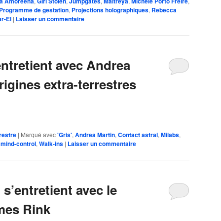
ca Amoreena
,
Girl Stolen
,
Jumpgates
,
Maitreya
,
Michele Porto Freire
,
Programme de gestation
,
Projections holographiques
,
Rebecca
ar-El
|
Laisser un commentaire
entretient avec Andrea
rigines extra-terrestres
restre
|
Marqué avec
'Gris'
,
Andrea Martin
,
Contact astral
,
Milabs
,
mind-control
,
Walk-ins
|
Laisser un commentaire
’entretient avec le
mes Rink