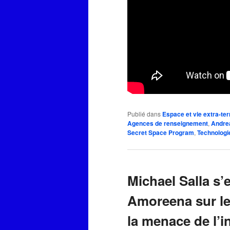
Publié dans
Espace et vie extra-ter
Agences de renseignement
,
Andre
Secret Space Program
,
Technologie
Michael Salla s’
Amoreena sur les
la menace de l’in