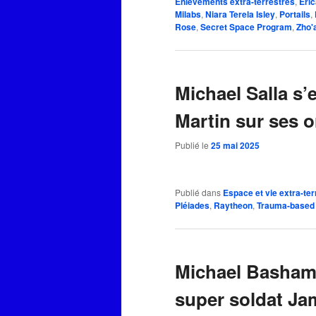
Enlèvements extra-terrestres
,
Eri
Milabs
,
Niara Terela Isley
,
Portails
,
Rose
,
Secret Space Program
,
Zho'
Michael Salla s’
Martin sur ses o
Publié le
25 mai 2025
Publié dans
Espace et vie extra-ter
Pléiades
,
Raytheon
,
Trauma-based 
Michael Basham s
super soldat Ja