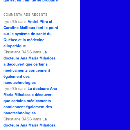
COMMENTAIRES RÉCENTS
Lys d'Or
dans
André Pitre et
Caroline Mailloux font le point
sur le système de santé du
Québec et la médecine
allopathique
Christiane BASS
dans
La
docteure Ana Maria Mihalcea
a découvert que certains
médicaments contiennent
également des
nanotechnologies
Lys d'Or
dans
La docteure Ana
Maria Mihalcea a découvert
que certains médicaments
contiennent également des
nanotechnologies
Christiane BASS
dans
La
docteure Ana Maria Mihalcea