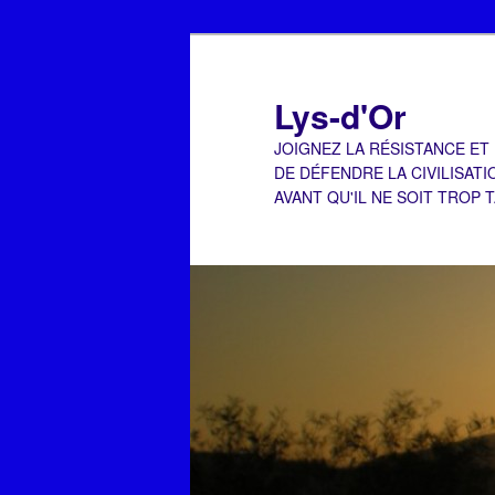
Aller
Aller
au
au
contenu
contenu
Lys-d'Or
principal
secondaire
JOIGNEZ LA RÉSISTANCE ET
DE DÉFENDRE LA CIVILISATI
AVANT QU'IL NE SOIT TROP 