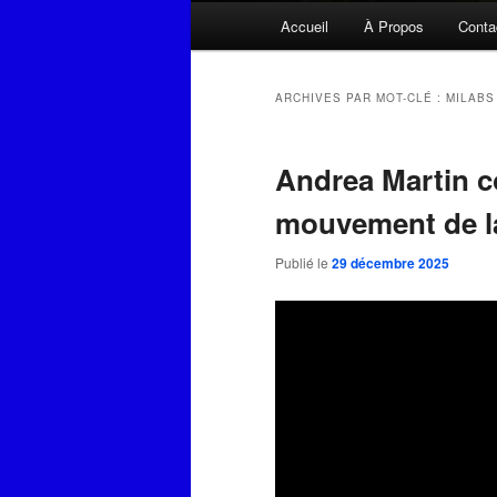
Menu
Accueil
À Propos
Conta
principal
ARCHIVES PAR MOT-CLÉ :
MILABS
Andrea Martin c
mouvement de la
Publié le
29 décembre 2025