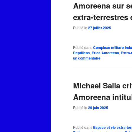
Amoreena sur se
extra-terrestres
Publié le
27 juillet 2025
Publié dans
Complexe militaro-indu
Reptiliens
,
Erica Amoreena
,
Extra-
un commentaire
Michael Salla cri
Amoreena intitul
Publié le
29 juin 2025
Publié dans
Espace et vie extra-ter