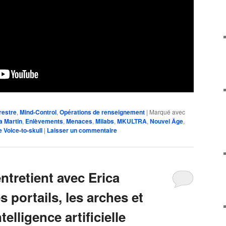
restre
,
Mind-Control
,
Opérations de renseignement
|
Marqué avec
a Martin
,
Enlèvements
,
Menaces
,
Milabs
,
MKULTRA
,
Nouvel Âge
,
 Voice-to-skull
|
Laisser un commentaire
entretient avec Erica
 portails, les arches et
telligence artificielle