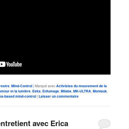
restre
,
Mind-Control
|
Marqué avec
Activistes du mouvement de la
amour et la lumière
,
Eeka
,
Enfumage
,
Milabs
,
MK-ULTRA
,
Montauk
,
a-based mind-control
|
Laisser un commentaire
entretient avec Erica