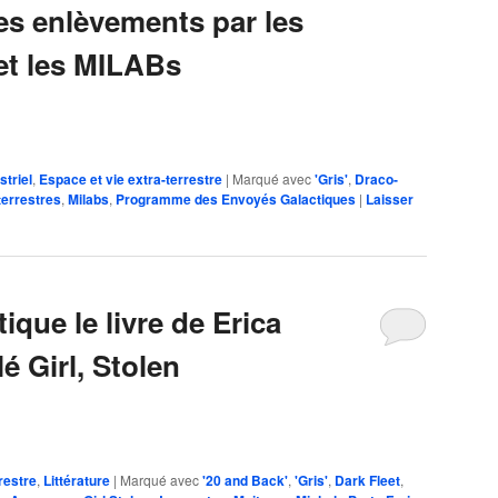
s enlèvements par les
 et les MILABs
striel
,
Espace et vie extra-terrestre
|
Marqué avec
'Gris'
,
Draco-
terrestres
,
Milabs
,
Programme des Envoyés Galactiques
|
Laisser
tique le livre de Erica
é Girl, Stolen
restre
,
Littérature
|
Marqué avec
'20 and Back'
,
'Gris'
,
Dark Fleet
,