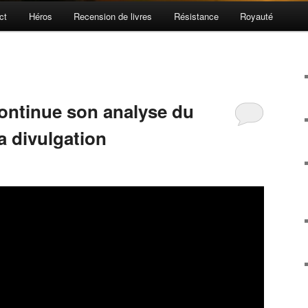
ct
Héros
Recension de livres
Résistance
Royauté
ontinue son analyse du
 divulgation