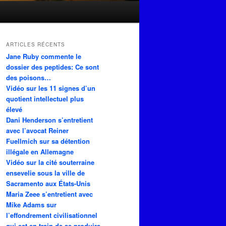
ARTICLES RÉCENTS
Jane Ruby commente le
dossier des peptides: Ce sont
des poisons…
Vidéo sur les 11 signes d’un
quotient intellectuel plus
élevé
Dani Henderson s’entretient
avec l’avocat Reiner
Fuellmich sur sa détention
illégale en Allemagne
Vidéo sur la cité souterraine
ensevelie sous la ville de
Sacramento aux États-Unis
Maria Zeee s’entretient avec
Mike Adams sur
l’effondrement civilisationnel
qui est en train de se produire