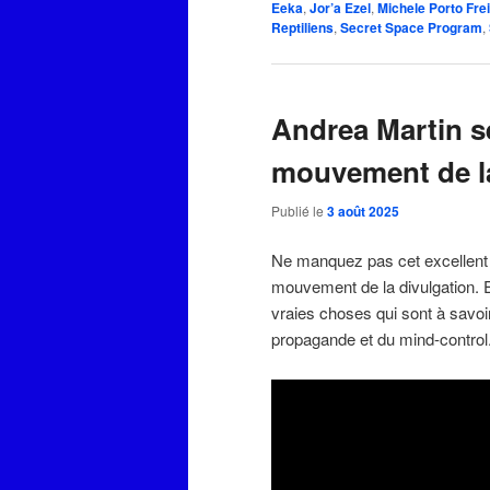
Eeka
,
Jor’a Ezel
,
Michele Porto Fre
Reptiliens
,
Secret Space Program
,
Andrea Martin se
mouvement de la
Publié le
3 août 2025
Ne manquez pas cet excellent 
mouvement de la divulgation. El
vraies choses qui sont à savoi
propagande et du mind-con