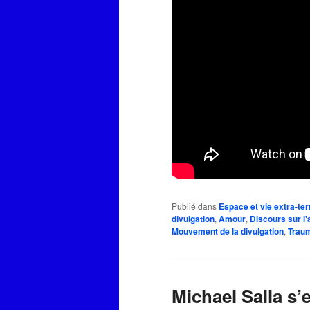
Publié dans
Espace et vie extra-ter
divulgation
,
Amour
,
Discours sur l'
Mouvement de la divulgation
,
Traum
Michael Salla s’