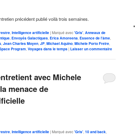
entretien précédent publié voilà trois semaines.
restre
,
Intelligence artificielle
|
Marqué avec
'Gris'
,
Anneaux de
ntique
,
Envoyés Galactiques
,
Erica Amoreena
,
Essence de l'âme
,
s
,
Jean Charles Moyen
,
JP
,
Michael Aquino
,
Michele Porto Freire
,
 Space Program
,
Voyages dans le temps
|
Laisser un commentaire
entretient avec Michele
 la menace de
ficielle
restre
,
Intelligence artificielle
|
Marqué avec
'Gris'
,
10 and back
,