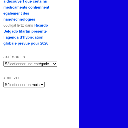
a découvert que certains
médicaments contiennent
également des
nanotechnologies
60GigaHertz
dans
Ricardo
Delgado Martin présente
l’agenda d’hybridation
globale prévue pour 2026
CATÉGORIES
Catégories
ARCHIVES
Archives