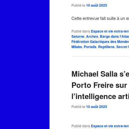
Publié le
10 août 2025
Cette entrevue fait suite à un 
Publié dans
Espace et vie extra-ter
Saturne
,
Arches
,
Barge dans l'Atla
Fédération Galactiques des Monde
Milabs
,
Portails
,
Reptiliens
,
Secret
Michael Salla s’
Porto Freire sur
l’intelligence arti
Publié le
10 août 2025
Publié dans
Espace et vie extra-ter