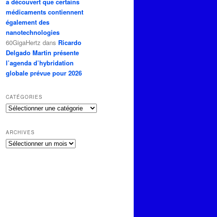
a découvert que certains
médicaments contiennent
également des
nanotechnologies
60GigaHertz
dans
Ricardo
Delgado Martin présente
l’agenda d’hybridation
globale prévue pour 2026
CATÉGORIES
Catégories
ARCHIVES
Archives