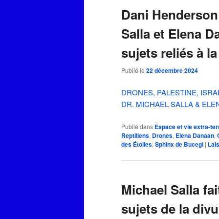
Dani Henderson 
Salla et Elena D
sujets reliés à l
Publié le
22 décembre 2024
DRONES, PALESTINE, ISRA
DR. MICHAEL SALLA & EL
Publié dans
Espace et vie extra-ter
Reptiliens
,
Drones
,
Elena Danaan
,
des Étoiles
,
Sphinx de Bucegi
|
Lai
Michael Salla fai
sujets de la div