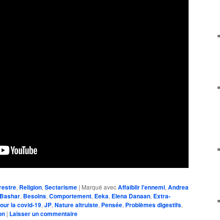
restre
,
Religion
,
Sectarisme
|
Marqué avec
Affaiblir l'ennemi
,
Andrea
Bashar
,
Besoins
,
Comportement
,
Eeka
,
Elena Danaan
,
Extra-
pour la covid-19
,
JP
,
Nature altruiste
,
Pensée
,
Problèmes digestifs
,
on
|
Laisser un commentaire