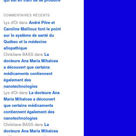
COMMENTAIRES RÉCENTS
Lys d'Or
dans
André Pitre et
Caroline Mailloux font le point
sur le système de santé du
Québec et la médecine
allopathique
Christiane BASS
dans
La
docteure Ana Maria Mihalcea
a découvert que certains
médicaments contiennent
également des
nanotechnologies
Lys d'Or
dans
La docteure Ana
Maria Mihalcea a découvert
que certains médicaments
contiennent également des
nanotechnologies
Christiane BASS
dans
La
docteure Ana Maria Mihalcea