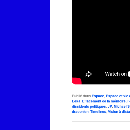
Publié dans
Espace
,
Espace et vie 
Eeka
,
Effacement de la mémoire
,
F
dissidents politiques
,
JP
,
Michael S
draconien
,
Timelines
,
Vision à dist