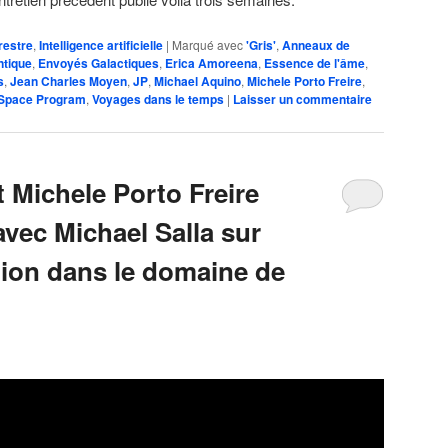
restre
,
Intelligence artificielle
|
Marqué avec
'Gris'
,
Anneaux de
ntique
,
Envoyés Galactiques
,
Erica Amoreena
,
Essence de l'âme
,
s
,
Jean Charles Moyen
,
JP
,
Michael Aquino
,
Michele Porto Freire
,
 Space Program
,
Voyages dans le temps
|
Laisser un commentaire
 Michele Porto Freire
avec Michael Salla sur
uation dans le domaine de