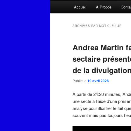
Menu
Accueil
À Propos
Conta
principal
ARCHIVES PAR MOT-CLÉ :
JP
Andrea Martin fa
sectaire présen
de la divulgatio
Publié le
19 avril 2026
À partir de 24:20 minutes, And
une secte à l’aide d’une présen
analyse pour illustrer le fait 
souvent mais pas toujours heu