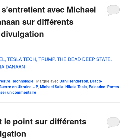
s’entretient avec Michael
anaan sur différents
a divulgation
EL, TESLA TECH, TRUMP. THE DEAD DEEP STATE.
ENA DANAAN
restre
,
Technologie
|
Marqué avec
Dani Henderson
,
Draco-
Guerre en Ukraine
,
JP
,
Michael Salla
,
Nikola Tesla
,
Palestine
,
Portes
sser un commentaire
t le point sur différents
ulgation