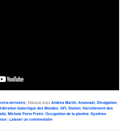
extra-terrestre
|
Marqué avec
Andrea Martin
,
Anunnaki
,
Divulgation
,
édération Galactique des Mondes
,
GFL Station
,
Harcèlement des
alla
,
Michele Porto Freire
,
Occupation de la planète
,
Système
ance
|
Laisser un commentaire