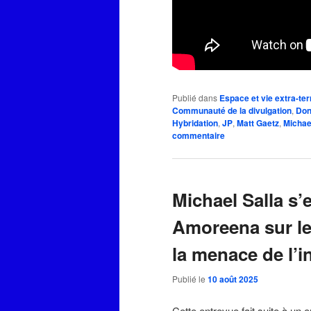
Publié dans
Espace et vie extra-ter
Communauté de la divulgation
,
Don
Hybridation
,
JP
,
Matt Gaetz
,
Michae
commentaire
Michael Salla s’
Amoreena sur les
la menace de l’in
Publié le
10 août 2025
Cette entrevue fait suite à un 