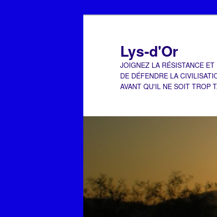
Aller
Aller
au
au
contenu
contenu
Lys-d'Or
principal
secondaire
JOIGNEZ LA RÉSISTANCE ET
DE DÉFENDRE LA CIVILISATI
AVANT QU'IL NE SOIT TROP 