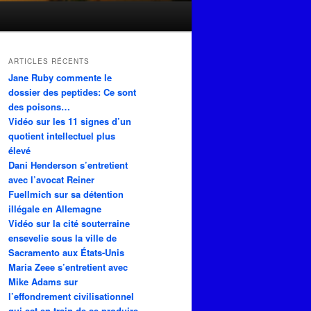
ARTICLES RÉCENTS
Jane Ruby commente le
dossier des peptides: Ce sont
des poisons…
Vidéo sur les 11 signes d’un
quotient intellectuel plus
élevé
Dani Henderson s’entretient
avec l’avocat Reiner
Fuellmich sur sa détention
illégale en Allemagne
Vidéo sur la cité souterraine
ensevelie sous la ville de
Sacramento aux États-Unis
Maria Zeee s’entretient avec
Mike Adams sur
l’effondrement civilisationnel
qui est en train de se produire