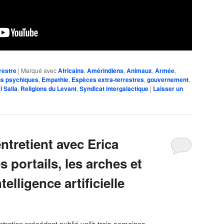
restre
|
Marqué avec
Africains
,
Amérindiens
,
Animaux
,
Armée
,
s psychiques
,
Empathie
,
Espèces extra-terrestres
,
gouvernement
,
l Salla
,
Religions du Levant
,
Syndicat intergalactique
|
Laisser un
entretient avec Erica
 portails, les arches et
telligence artificielle
entretien précédent publié voilà trois semaines.