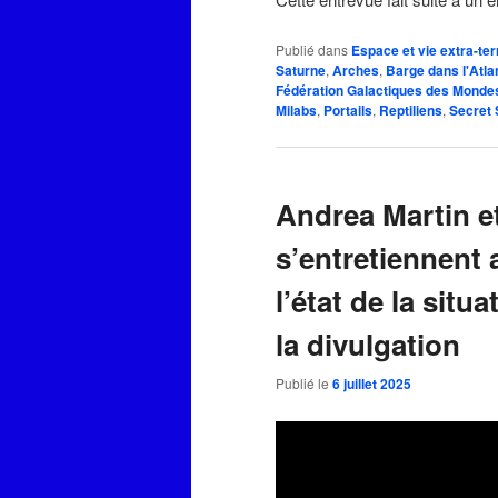
Publié dans
Espace et vie extra-ter
Saturne
,
Arches
,
Barge dans l'Atla
Fédération Galactiques des Monde
Milabs
,
Portails
,
Reptiliens
,
Secret
Andrea Martin et
s’entretiennent 
l’état de la sit
la divulgation
Publié le
6 juillet 2025