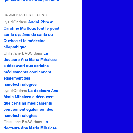
COMMENTAIRES RÉCENTS
Lys d'Or
dans
André Pitre et
Caroline Mailloux font le point
sur le système de santé du
Québec et la médecine
allopathique
Christiane BASS
dans
La
docteure Ana Maria Mihalcea
a découvert que certains
médicaments contiennent
également des
nanotechnologies
Lys d'Or
dans
La docteure Ana
Maria Mihalcea a découvert
que certains médicaments
contiennent également des
nanotechnologies
Christiane BASS
dans
La
docteure Ana Maria Mihalcea