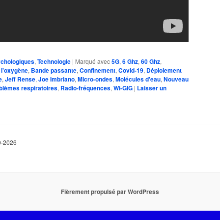
ychologiques
,
Technologie
|
Marqué avec
5G
,
6 Ghz
,
60 Ghz
,
 l'oxygène
,
Bande passante
,
Confinement
,
Covid-19
,
Déploiement
e
,
Jeff Rense
,
Joe Imbriano
,
Micro-ondes
,
Molécules d'eau
,
Nouveau
blèmes respiratoires
,
Radio-fréquences
,
Wi-GIG
|
Laisser un
10-2026
Fièrement propulsé par WordPress