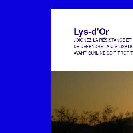
Aller
Aller
au
au
contenu
contenu
Lys-d'Or
principal
secondaire
JOIGNEZ LA RÉSISTANCE ET
DE DÉFENDRE LA CIVILISATI
AVANT QU'IL NE SOIT TROP 