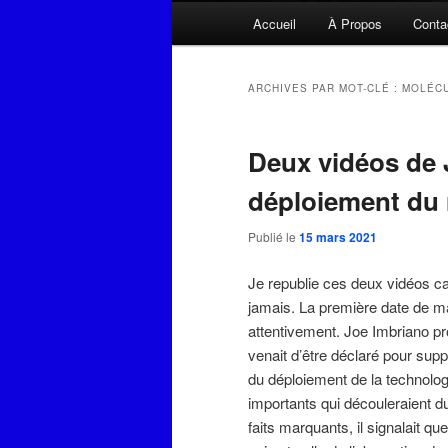
Menu
Accueil
À Propos
Conta
principal
ARCHIVES PAR MOT-CLÉ :
MOLÉCU
Deux vidéos de 
déploiement du
Publié le
15 mars 2021
Je republie ces deux vidéos ca
jamais. La première date de ma
attentivement. Joe Imbriano pro
venait d’être déclaré pour sup
du déploiement de la technolog
importants qui découleraient d
faits marquants, il signalait q