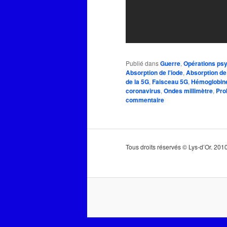
Publié dans
Guerre
,
Opérations ps
Absorption de l'iode
,
Absorption de
de la 5G
,
Faisceau 5G
,
Hémoglobin
coronavirus
,
Ondes millimètre
,
Pro
commentaire
Tous droits réservés © Lys-d’Or. 20