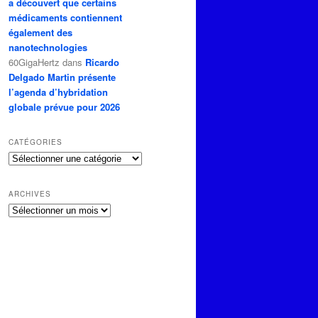
a découvert que certains
médicaments contiennent
également des
nanotechnologies
60GigaHertz
dans
Ricardo
Delgado Martin présente
l’agenda d’hybridation
globale prévue pour 2026
CATÉGORIES
Catégories
ARCHIVES
Archives