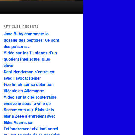
ARTICLES RÉCENTS
Jane Ruby commente le
dossier des peptides: Ce sont
des poisons…
Vidéo sur les 11 signes d’un
quotient intellectuel plus
élevé
Dani Henderson s’entretient
avec l’avocat Reiner
Fuellmich sur sa détention
illégale en Allemagne
Vidéo sur la cité souterraine
ensevelie sous la ville de
Sacramento aux États-Unis
Maria Zeee s’entretient avec
Mike Adams sur
l’effondrement civilisationnel
qui est en train de se produire