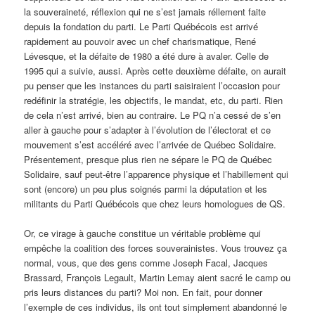
la souveraineté, réflexion qui ne s’est jamais réllement faite
depuis la fondation du parti. Le Parti Québécois est arrivé
rapidement au pouvoir avec un chef charismatique, René
Lévesque, et la défaite de 1980 a été dure à avaler. Celle de
1995 qui a suivie, aussi. Après cette deuxième défaite, on aurait
pu penser que les instances du parti saisiraient l’occasion pour
redéfinir la stratégie, les objectifs, le mandat, etc, du parti. Rien
de cela n’est arrivé, bien au contraire. Le PQ n’a cessé de s’en
aller à gauche pour s’adapter à l’évolution de l’électorat et ce
mouvement s’est accéléré avec l’arrivée de Québec Solidaire.
Présentement, presque plus rien ne sépare le PQ de Québec
Solidaire, sauf peut-être l’apparence physique et l’habillement qui
sont (encore) un peu plus soignés parmi la députation et les
militants du Parti Québécois que chez leurs homologues de QS.
Or, ce virage à gauche constitue un véritable problème qui
empêche la coalition des forces souverainistes. Vous trouvez ça
normal, vous, que des gens comme Joseph Facal, Jacques
Brassard, François Legault, Martin Lemay aient sacré le camp ou
pris leurs distances du parti? Moi non. En fait, pour donner
l’exemple de ces individus, ils ont tout simplement abandonné le