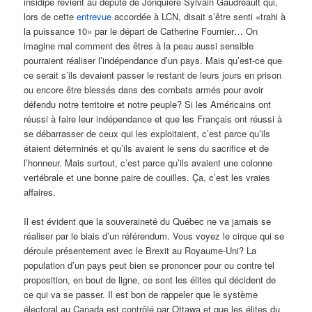
insidipe revient au député de Jonquière Sylvain Gaudreault qui,
lors de cette
entrevue
accordée à LCN, disait s’être senti «trahi à
la puissance 10» par le départ de Catherine Fournier… On
imagine mal comment des êtres à la peau aussi sensible
pourraient réaliser l’indépendance d’un pays. Mais qu’est-ce que
ce serait s’ils devaient passer le restant de leurs jours en prison
ou encore être blessés dans des combats armés pour avoir
défendu notre territoire et notre peuple? Si les Américains ont
réussi à faire leur indépendance et que les Français ont réussi à
se débarrasser de ceux qui les exploitaient, c’est parce qu’ils
étaient déterminés et qu’ils avaient le sens du sacrifice et de
l’honneur. Mais surtout, c’est parce qu’ils avaient une colonne
vertébrale et une bonne paire de couilles. Ça, c’est les vraies
affaires.
Il est évident que la souveraineté du Québec ne va jamais se
réaliser par le biais d’un référendum. Vous voyez le cirque qui se
déroule présentement avec le Brexit au Royaume-Uni? La
population d’un pays peut bien se prononcer pour ou contre tel
proposition, en bout de ligne, ce sont les élites qui décident de
ce qui va se passer. Il est bon de rappeler que le système
électoral au Canada est contrôlé par Ottawa et que les élites du