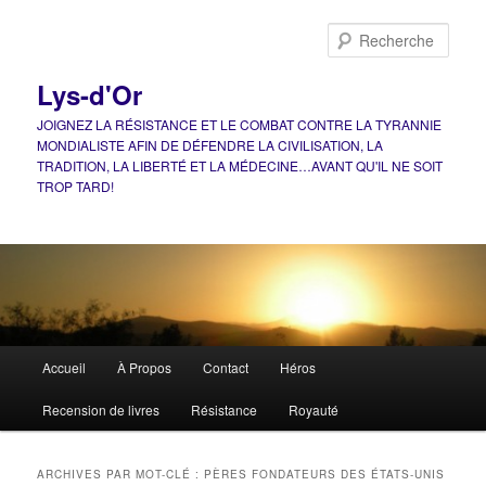
Aller
Aller
au
au
Rech
contenu
contenu
principal
secondaire
Lys-d'Or
JOIGNEZ LA RÉSISTANCE ET LE COMBAT CONTRE LA TYRANNIE
MONDIALISTE AFIN DE DÉFENDRE LA CIVILISATION, LA
TRADITION, LA LIBERTÉ ET LA MÉDECINE…AVANT QU'IL NE SOIT
TROP TARD!
Menu
Accueil
À Propos
Contact
Héros
principal
Recension de livres
Résistance
Royauté
ARCHIVES PAR MOT-CLÉ :
PÈRES FONDATEURS DES ÉTATS-UNIS