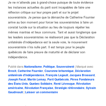
Je ne m’attends pas à grand-chose puisque de toute évidence
les instances actuelles du parti sont incapables de faire une
réflexion critique sur leur propre parti et sur le projet
souverainiste. Je pense que la démarche de Catherine Fournier
arrive au bon moment pour forcer les souverainistes à faire un
constat lucide sur la situation au lieu de toujours répéter les
mêmes mantras et lieux communs. Tant et aussi longtemps que
les leaders souverainistes ne réaliseront pas que la Déclaration
unilatérale d’indépedance est la seule voie, le mouvement
souverainiste n’ira nulle part. Il est temps pour le peuple
québécois de faire preuve de maturité et de déclarer son
indépendance.
Publié dans
Nationalisme
,
Politique
,
Souveraineté
|
Marqué avec
Brexit
,
Catherine Fournier
,
Couronne britannique
,
Déclaration
unilatérale d'indépendance
,
François Legault
,
Jacques Brassard
,
Joseph Facal
,
Martin Lemay
,
Parti Québécois
,
Pères Fondateurs
des États-Unis
,
Quebec Solidaire
,
René Lévesque
,
Révolution
américaine
,
Révolution Française
,
Stratégie référendaire
,
Sylvain
Gaudreault
|
Laisser un commentaire