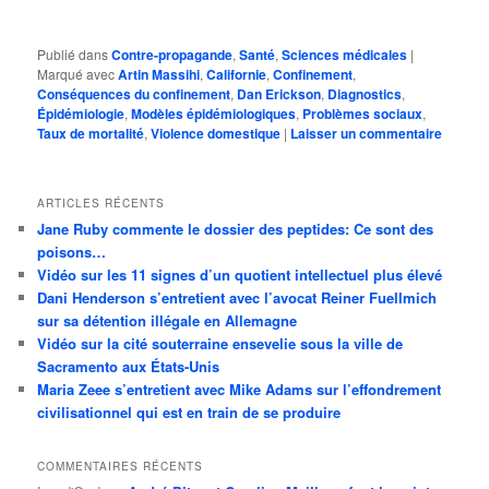
Publié dans
Contre-propagande
,
Santé
,
Sciences médicales
|
Marqué avec
Artin Massihi
,
Californie
,
Confinement
,
Conséquences du confinement
,
Dan Erickson
,
Diagnostics
,
Épidémiologie
,
Modèles épidémiologiques
,
Problèmes sociaux
,
Taux de mortalité
,
Violence domestique
|
Laisser un commentaire
ARTICLES RÉCENTS
Jane Ruby commente le dossier des peptides: Ce sont des
poisons…
Vidéo sur les 11 signes d’un quotient intellectuel plus élevé
Dani Henderson s’entretient avec l’avocat Reiner Fuellmich
sur sa détention illégale en Allemagne
Vidéo sur la cité souterraine ensevelie sous la ville de
Sacramento aux États-Unis
Maria Zeee s’entretient avec Mike Adams sur l’effondrement
civilisationnel qui est en train de se produire
COMMENTAIRES RÉCENTS