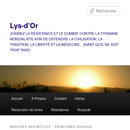
Aller
Aller
au
au
Rech
contenu
contenu
principal
secondaire
Lys-d'Or
JOIGNEZ LA RÉSISTANCE ET LE COMBAT CONTRE LA TYRANNIE
MONDIALISTE AFIN DE DÉFENDRE LA CIVILISATION, LA
TRADITION, LA LIBERTÉ ET LA MÉDECINE…AVANT QU'IL NE SOIT
TROP TARD!
Menu
Accueil
À Propos
Contact
Héros
principal
Recension de livres
Résistance
Royauté
ARCHIVES PAR MOT-CLÉ :
PROBLÈMES SOCIAUX