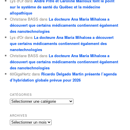
Lys d'Or
dans
André Pitre et Caroline Mailloux font le point
sur le système de santé du Québec et la médecine
allopathique
Christiane BASS
dans
La docteure Ana Maria Mihalcea a
découvert que certains médicaments contiennent également
des nanotechnologies
Lys d'Or
dans
La docteure Ana Maria Mihalcea a découvert
que certains médicaments contiennent également des
nanotechnologies
Christiane BASS
dans
La docteure Ana Maria Mihalcea a
découvert que certains médicaments contiennent également
des nanotechnologies
60GigaHertz
dans
Ricardo Delgado Martin présente l’agenda
d’hybridation globale prévue pour 2026
CATÉGORIES
Catégories
ARCHIVES
Archives