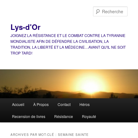
Aller
Aller
au
au
Rech
contenu
contenu
principal
secondaire
Lys-d'Or
JOIGNEZ LA RÉSISTANCE ET LE COMBAT CONTRE LA TYRANNIE
MONDIALISTE AFIN DE DÉFENDRE LA CIVILISATION, LA
TRADITION, LA LIBERTÉ ET LA MÉDECINE…AVANT QU'IL NE SOIT
TROP TARD!
Menu
Accueil
À Propos
Contact
Héros
principal
Recension de livres
Résistance
Royauté
ARCHIVES PAR MOT-CLÉ :
SEMAINE SAINTE