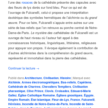
l’une des
rosaces
de la cathédrale présente des capsules avec
des fleurs de lys dorés sur fond bleu. Pour ce qui est de
l’ouvrage de Fulcanelli, celui-ci propose une interprétation
ésotérique des symboles hermétiques de l’alchimie ou du
grand
œuvre
. Pour ce faire, Fulcanelli s’appuie entre autres sur une
série de bas-reliefs que l’on retrouve au porche central de Notre-
Dame-de-Paris.
Le mystère des cathédrales
de Fulcanelli est un
ouvrage de haut niveau où l’auteur fait appel à des
connaissances historiques, linguistiques, littéraires, religieuses
pour appuyer son propos. Il évoque également la contribution de
d’autres alchimistes dans la compréhension du grand œuvre,
représenté et immortalisé dans la pierre des cathédrales.
Continuer la lecture
→
Publié dans
Architecture
,
Civilisation
,
Histoire
|
Marqué avec
Alchimie
,
Armes électromagnétiques
,
Bas-reliefs
,
Capétiens
,
Cathédrale de Chartres
,
Chevaliers Templiers
,
Civilisation
pharaonique
,
Clive Prince
,
Clovis
,
Croisades
,
Edouard-Marie
Gallez
,
Église Catholique Romaine
,
Églises gnostiques
,
Égypte
,
Empire Romain
,
État islamique
,
Fleur-de-Lys
,
France
,
Fulcanelli
,
Hérésies
,
Incendie de Notre-Dame-de-Paris
,
Incendie de Saint-