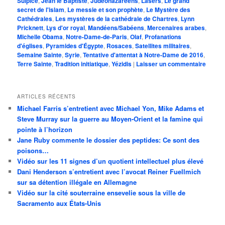
Sulpice
,
Jean le Baptiste
,
Judéonazaréens
,
Lasers
,
Le grand
secret de l'islam
,
Le messie et son prophète
,
Le Mystère des
Cathédrales
,
Les mystères de la cathédrale de Chartres
,
Lynn
Pricknett
,
Lys d'or royal
,
Mandéens/Sabéens
,
Mercenaires arabes
,
Michelle Obama
,
Notre-Dame-de-Paris
,
Olaf
,
Profanations
d'églises
,
Pyramides d'Égypte
,
Rosaces
,
Satellites militaires
,
Semaine Sainte
,
Syrie
,
Tentative d'attentat à Notre-Dame de 2016
,
Terre Sainte
,
Tradition initiatique
,
Yézidis
|
Laisser un commentaire
ARTICLES RÉCENTS
Michael Farris s’entretient avec Michael Yon, Mike Adams et
Steve Murray sur la guerre au Moyen-Orient et la famine qui
pointe à l’horizon
Jane Ruby commente le dossier des peptides: Ce sont des
poisons…
Vidéo sur les 11 signes d’un quotient intellectuel plus élevé
Dani Henderson s’entretient avec l’avocat Reiner Fuellmich
sur sa détention illégale en Allemagne
Vidéo sur la cité souterraine ensevelie sous la ville de
Sacramento aux États-Unis