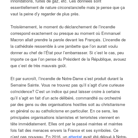
innondations, fuites de gaz, etc. Ces données sont
essentiellement de nature circonstancielle mais je pense que ça
vaut la peine d’y regarder de plus près.
Troisièmement, le moment du déclanchement de l’incendie
correspond exactement ou presque au moment où Emmanuel
Macron allait prendre la parole devant les Français. L’incendie de
la cathédrale ressemble à une jambette que l’on aurait voulu
donner au chef de l’État pour l’embarrasser. Si c’est le cas, peu
importe ce que l’on pense du Président de la République, avouez
que c’est de très mauvais goût.
Et par surcroît, l’incendie de Notre-Dame s’est produit durant la
Semaine Sainte. Vous ne trouvez pas qu’il s’agit d’une curieuse
coïncidence? C’est un indice qui peut laisser croire à certains
qu’il s’agit en fait d’un acte délibéré, commandité ou orchestré
par des gens ou des organisations hostiles soit au christianisme
en général ou au catholicisme en particulier. En ce sens, les
principales organisations islamistes et terroristes viennent en
tête immédiatement. Elles ont par le passé maintes et maintes
fois fait des menaces envers la France et ses symboles. Ce
n’est pas nouveau. En 2016, un
attentat
avait été déjoué à Notre-