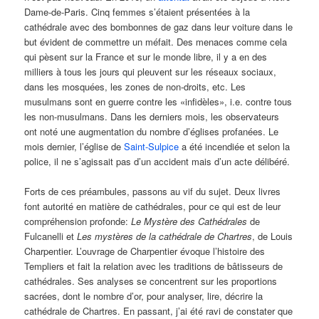
Dame-de-Paris. Cinq femmes s’étaient présentées à la
cathédrale avec des bombonnes de gaz dans leur voiture dans le
but évident de commettre un méfait. Des menaces comme cela
qui pèsent sur la France et sur le monde libre, il y a en des
milliers à tous les jours qui pleuvent sur les réseaux sociaux,
dans les mosquées, les zones de non-droits, etc. Les
musulmans sont en guerre contre les «infidèles», i.e. contre tous
les non-musulmans. Dans les derniers mois, les observateurs
ont noté une augmentation du nombre d’églises profanées. Le
mois dernier, l’église de
Saint-Sulpice
a été incendiée et selon la
police, il ne s’agissait pas d’un accident mais d’un acte délibéré.
Forts de ces préambules, passons au vif du sujet. Deux livres
font autorité en matière de cathédrales, pour ce qui est de leur
compréhension profonde:
Le Mystère des Cathédrales
de
Fulcanelli et
Les mystères de la cathédrale
de Chartres
, de Louis
Charpentier. L’ouvrage de Charpentier évoque l’histoire des
Templiers et fait la relation avec les traditions de bâtisseurs de
cathédrales. Ses analyses se concentrent sur les proportions
sacrées, dont le nombre d’or, pour analyser, lire, décrire la
cathédrale de Chartres. En passant, j’ai été ravi de constater que