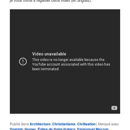
je vous invite à regarder cette vidéo (en anglais).
Publié dans
Architecture
,
Christianisme
,
Civilisation
|
Marqué avec
Dominic Venner
,
Église de Saint-Sulpice
,
Emmanuel Macron
,