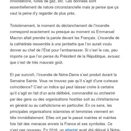
innondations, fuites de gaz, etc. Ces données sont
essentiellement de nature circonstancielle mais je pense que ça
vaut la peine d’y regarder de plus près.
Troisièmement, le moment du déclanchement de l’incendie
correspond exactement ou presque au moment où Emmanuel
Macron allait prendre la parole devant les Français. L’incendie de
la cathédrale ressemble à une jambette que l’on aurait voulu
donner au chef de l’État pour l’embarrasser. Si c’est le cas, peu
importe ce que l’on pense du Président de la République, avouez
que c’est de très mauvais goût.
Et par surcroît, l’incendie de Notre-Dame s’est produit durant la
Semaine Sainte. Vous ne trouvez pas qu’il s’agit d’une curieuse
coïncidence? C’est un indice qui peut laisser croire à certains
qu’il s’agit en fait d’un acte délibéré, commandité ou orchestré
par des gens ou des organisations hostiles soit au christianisme
en général ou au catholicisme en particulier. En ce sens, les
principales organisations islamistes et terroristes viennent en
tête immédiatement. Elles ont par le passé maintes et maintes
fois fait des menaces envers la France et ses symboles. Ce
n’est pas nouveau. En 2016, un
attentat
avait été déjoué à Notre-