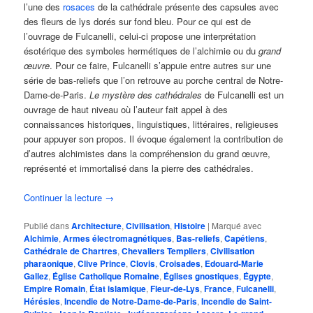
l’une des
rosaces
de la cathédrale présente des capsules avec
des fleurs de lys dorés sur fond bleu. Pour ce qui est de
l’ouvrage de Fulcanelli, celui-ci propose une interprétation
ésotérique des symboles hermétiques de l’alchimie ou du
grand
œuvre
. Pour ce faire, Fulcanelli s’appuie entre autres sur une
série de bas-reliefs que l’on retrouve au porche central de Notre-
Dame-de-Paris.
Le mystère des cathédrales
de Fulcanelli est un
ouvrage de haut niveau où l’auteur fait appel à des
connaissances historiques, linguistiques, littéraires, religieuses
pour appuyer son propos. Il évoque également la contribution de
d’autres alchimistes dans la compréhension du grand œuvre,
représenté et immortalisé dans la pierre des cathédrales.
Continuer la lecture
→
Publié dans
Architecture
,
Civilisation
,
Histoire
|
Marqué avec
Alchimie
,
Armes électromagnétiques
,
Bas-reliefs
,
Capétiens
,
Cathédrale de Chartres
,
Chevaliers Templiers
,
Civilisation
pharaonique
,
Clive Prince
,
Clovis
,
Croisades
,
Edouard-Marie
Gallez
,
Église Catholique Romaine
,
Églises gnostiques
,
Égypte
,
Empire Romain
,
État islamique
,
Fleur-de-Lys
,
France
,
Fulcanelli
,
Hérésies
,
Incendie de Notre-Dame-de-Paris
,
Incendie de Saint-