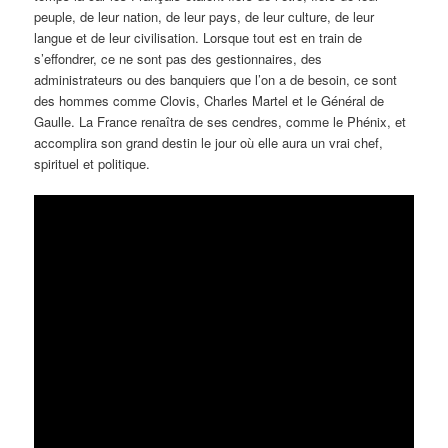
peuple, de leur nation, de leur pays, de leur culture, de leur
langue et de leur civilisation. Lorsque tout est en train de
s’effondrer, ce ne sont pas des gestionnaires, des
administrateurs ou des banquiers que l’on a de besoin, ce sont
des hommes comme Clovis, Charles Martel et le Général de
Gaulle. La France renaîtra de ses cendres, comme le Phénix, et
accomplira son grand destin le jour où elle aura un vrai chef,
spirituel et politique.