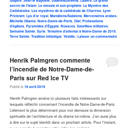
Sulpice
,
Jean le Baptiste
,
Judéonazaréens
,
Lasers
,
Le grand
secret de l'islam
,
Le messie et son prophète
,
Le Mystère des
Cathédrales
,
Les mystères de la cathédrale de Chartres
,
Lynn
Pricknett
,
Lys d'or royal
,
Mandéens/Sabéens
,
Mercenaires arabes
,
Michelle Obama
,
Notre-Dame-de-Paris
,
Olaf
,
Profanations
d'églises
,
Pyramides d'Égypte
,
Rosaces
,
Satellites militaires
,
Semaine Sainte
,
Syrie
,
Tentative d'attentat à Notre-Dame de 2016
,
Terre Sainte
,
Tradition initiatique
,
Yézidis
|
Laisser un commentaire
Henrik Palmgren commente
l’incendie de Notre-Dame-de-
Paris sur Red Ice TV
Publié le
16 avril 2019
Henrik Palmgren amène ici plusieurs faits intéressants sur
lesquels réfléchir concernant l’incendie de Notre-Dame-de-Paris.
L’élément le plus déterminant pour moi demeure la dimension
spirituelle de l’architecture et du drame lui-même. J’en aurai plus
à dire sur le sujet bientôt dans un prochain article. Pour l’instant,