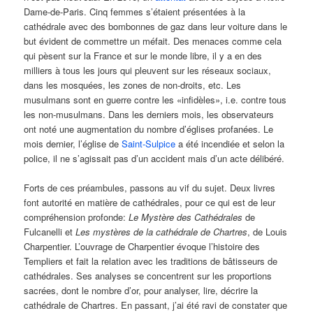
Dame-de-Paris. Cinq femmes s’étaient présentées à la
cathédrale avec des bombonnes de gaz dans leur voiture dans le
but évident de commettre un méfait. Des menaces comme cela
qui pèsent sur la France et sur le monde libre, il y a en des
milliers à tous les jours qui pleuvent sur les réseaux sociaux,
dans les mosquées, les zones de non-droits, etc. Les
musulmans sont en guerre contre les «infidèles», i.e. contre tous
les non-musulmans. Dans les derniers mois, les observateurs
ont noté une augmentation du nombre d’églises profanées. Le
mois dernier, l’église de
Saint-Sulpice
a été incendiée et selon la
police, il ne s’agissait pas d’un accident mais d’un acte délibéré.
Forts de ces préambules, passons au vif du sujet. Deux livres
font autorité en matière de cathédrales, pour ce qui est de leur
compréhension profonde:
Le Mystère des Cathédrales
de
Fulcanelli et
Les mystères de la cathédrale
de Chartres
, de Louis
Charpentier. L’ouvrage de Charpentier évoque l’histoire des
Templiers et fait la relation avec les traditions de bâtisseurs de
cathédrales. Ses analyses se concentrent sur les proportions
sacrées, dont le nombre d’or, pour analyser, lire, décrire la
cathédrale de Chartres. En passant, j’ai été ravi de constater que