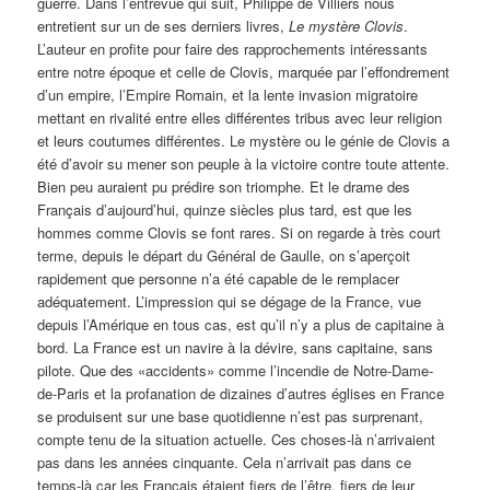
guerre. Dans l’entrevue qui suit, Philippe de Villiers nous
entretient sur un de ses derniers livres,
Le mystère Clovis
.
L’auteur en profite pour faire des rapprochements intéressants
entre notre époque et celle de Clovis, marquée par l’effondrement
d’un empire, l’Empire Romain, et la lente invasion migratoire
mettant en rivalité entre elles différentes tribus avec leur religion
et leurs coutumes différentes. Le mystère ou le génie de Clovis a
été d’avoir su mener son peuple à la victoire contre toute attente.
Bien peu auraient pu prédire son triomphe. Et le drame des
Français d’aujourd’hui, quinze siècles plus tard, est que les
hommes comme Clovis se font rares. Si on regarde à très court
terme, depuis le départ du Général de Gaulle, on s’aperçoit
rapidement que personne n’a été capable de le remplacer
adéquatement. L’impression qui se dégage de la France, vue
depuis l’Amérique en tous cas, est qu’il n’y a plus de capitaine à
bord. La France est un navire à la dévire, sans capitaine, sans
pilote. Que des «accidents» comme l’incendie de Notre-Dame-
de-Paris et la profanation de dizaines d’autres églises en France
se produisent sur une base quotidienne n’est pas surprenant,
compte tenu de la situation actuelle. Ces choses-là n’arrivaient
pas dans les années cinquante. Cela n’arrivait pas dans ce
temps-là car les Français étaient fiers de l’être, fiers de leur