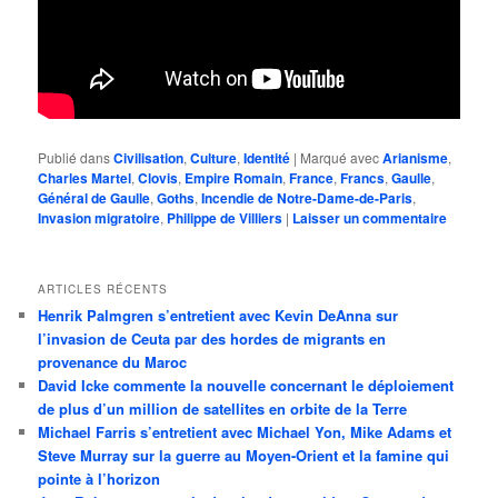
Publié dans
Civilisation
,
Culture
,
Identité
|
Marqué avec
Arianisme
,
Charles Martel
,
Clovis
,
Empire Romain
,
France
,
Francs
,
Gaulle
,
Général de Gaulle
,
Goths
,
Incendie de Notre-Dame-de-Paris
,
Invasion migratoire
,
Philippe de Villiers
|
Laisser un commentaire
ARTICLES RÉCENTS
Henrik Palmgren s’entretient avec Kevin DeAnna sur
l’invasion de Ceuta par des hordes de migrants en
provenance du Maroc
David Icke commente la nouvelle concernant le déploiement
de plus d’un million de satellites en orbite de la Terre
Michael Farris s’entretient avec Michael Yon, Mike Adams et
Steve Murray sur la guerre au Moyen-Orient et la famine qui
pointe à l’horizon