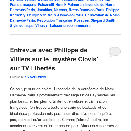
Francs-maçons
,
Fulcanelli
,
Henrik Palmgren
,
Incendie de Notre-
Dame-de-Paris
,
Jacobins
,
Maçons
,
Notre-Dame-de-Paris
,
Philippe
Karsenty
,
Reliques de Notre-Dame-de-Paris
,
Rénovation de Notre-
Dame-de-Paris
,
Révolution Française
,
Rosaces
,
Shepard Smith
,
Style gothique
,
Vitraux
|
Laisser un commentaire
Entrevue avec Philippe de
Villiers sur le ‘mystère Clovis’
sur TV Libertés
Publié le
15 avril 2019
Ce soir, je suis en colère. L’incendie de la cathédrale de Notre-
Dame-de-Paris a profondément dévisagé un des symboles les
plus beaux et les plus forts de notre culture et civilisation
françaises. On trouvera toute une série de badauds et de
blablateux professionnels pour nous dire: «Ne nous inquiétez
pas, ce n’est qu’un accident». Comme j’aime à le dire, les
accidents n’arrivent qu’en temps de paix. Mais nous sommes en