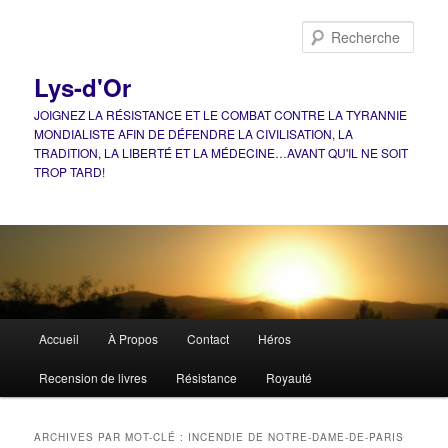
Aller
Aller
au
au
Rech
contenu
contenu
principal
secondaire
Lys-d'Or
JOIGNEZ LA RÉSISTANCE ET LE COMBAT CONTRE LA TYRANNIE
MONDIALISTE AFIN DE DÉFENDRE LA CIVILISATION, LA
TRADITION, LA LIBERTÉ ET LA MÉDECINE…AVANT QU'IL NE SOIT
TROP TARD!
Menu
Accueil
À Propos
Contact
Héros
principal
Recension de livres
Résistance
Royauté
ARCHIVES PAR MOT-CLÉ :
INCENDIE DE NOTRE-DAME-DE-PARIS