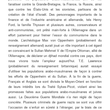
fanatiser contre la Grande-Bretagne, la France, la Russie, ainsi
que contre les États-Unis et les sionistes, partisans de la
création de l’état d’Israël. Des personnages importants de la
finance et de l’industrie américaine et allemande, tels Henry
Ford, la famille Thyssen et plusieurs autres, conservateurs et
anti-communistes, ont prêté main-forte à l’Allemagne dans un
effort justement pour freiner l’essor du communisme dans le
monde. L’archéologue Max von Oppenheim (probablement du
renseignement allemand) aurait joué un rôle important à cet égard
en convaincant le Sultan Mehmet V de l’Empire Ottoman, allié de
l’Allemagne, de déclarer un djihad mondial contre ces pays, dont
nous vivons toute l’ampleur aujourd’hui. T.E. Lawrence
(probablement du renseignement britannique) aurait essayé
d’utiliser les populations arabo-musulmanes de façon à contrer
les efforts de Oppenheim et du Sultan. À la fin de la guerre,
Français et Anglais se sont divisés le Moyen-Orient en fonction
de leurs intérêts lors du Traité Sykes-Picot, violant ainsi les
promesses faites aux populations arabo-musulmanes et juives
aussi. La Deuxième Guerre Mondiale n’a rien réglé de façon
concrète. Plusieurs criminels de guerre nazis se sont vus offrir
l’occasion de s’enfuir en sûreté à l’étranger, par le biais de ce