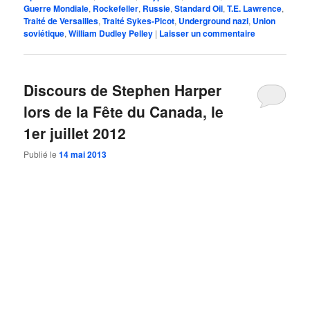
Guerre Mondiale
,
Rockefeller
,
Russie
,
Standard Oil
,
T.E. Lawrence
,
Traité de Versailles
,
Traité Sykes-Picot
,
Underground nazi
,
Union
soviétique
,
William Dudley Pelley
|
Laisser un commentaire
Discours de Stephen Harper
lors de la Fête du Canada, le
1er juillet 2012
Publié le
14 mai 2013