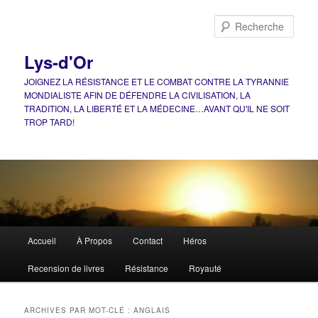
Aller
Aller
au
au
Rech
contenu
contenu
principal
secondaire
Lys-d'Or
JOIGNEZ LA RÉSISTANCE ET LE COMBAT CONTRE LA TYRANNIE
MONDIALISTE AFIN DE DÉFENDRE LA CIVILISATION, LA
TRADITION, LA LIBERTÉ ET LA MÉDECINE…AVANT QU'IL NE SOIT
TROP TARD!
Menu
Accueil
À Propos
Contact
Héros
principal
Recension de livres
Résistance
Royauté
ARCHIVES PAR MOT-CLÉ :
ANGLAIS