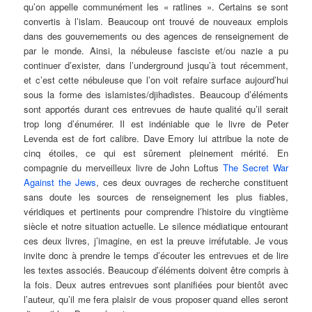
qu’on appelle communément les « ratlines ». Certains se sont
convertis à l’islam. Beaucoup ont trouvé de nouveaux emplois
dans des gouvernements ou des agences de renseignement de
par le monde. Ainsi, la nébuleuse fasciste et/ou nazie a pu
continuer d’exister, dans l’underground jusqu’à tout récemment,
et c’est cette nébuleuse que l’on voit refaire surface aujourd’hui
sous la forme des islamistes/djihadistes. Beaucoup d’éléments
sont apportés durant ces entrevues de haute qualité qu’il serait
trop long d’énumérer. Il est indéniable que le livre de Peter
Levenda est de fort calibre. Dave Emory lui attribue la note de
cinq étoiles, ce qui est sûrement pleinement mérité. En
compagnie du merveilleux livre de John Loftus
The Secret War
Against the Jews
, ces deux ouvrages de recherche constituent
sans doute les sources de renseignement les plus fiables,
véridiques et pertinents pour comprendre l’histoire du vingtième
siècle et notre situation actuelle. Le silence médiatique entourant
ces deux livres, j’imagine, en est la preuve irréfutable. Je vous
invite donc à prendre le temps d’écouter les entrevues et de lire
les textes associés. Beaucoup d’éléments doivent être compris à
la fois. Deux autres entrevues sont planifiées pour bientôt avec
l’auteur, qu’il me fera plaisir de vous proposer quand elles seront