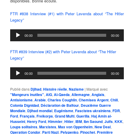
disponibles. Bonne écoute.
FTR #838 Interview (#1) with Peter Levenda about “The Hitler
Legacy”
Lecteur
00:00
00:00
audio
FTR #839 Interview (#2) with Peter Levenda about “The Hitler
Legacy”
Lecteur
00:00
00:00
audio
Publié dans
Djihad
,
Histoire réelle
,
Nazisme
|
Marqué avec
"Mangeurs inutiles"
,
AIG
,
Al-Qaeda
,
Allemagne
,
Anglais
,
Antisionisme
,
Arabie
,
Charles Coughlin
,
Chemises Argent
,
Chili
,
Colonia Dignidad
,
Déclaration de Balfour
,
Deuxième Guerre
Mondiale
,
Djihad mondial
,
Eugénisme
,
Fascistes ukrainiens
,
FDR
,
Ford
,
Français
,
Freikorps
,
Grand Mufti
,
Guerilla
,
Haj Amin al-
Husseini
,
Henry Ford
,
Himmler
,
Hitler
,
IBM
,
Ibn Saound
,
Juifs
,
KKK
,
Loups solitaires
,
Marxistes
,
Max von Oppenheim
,
New Deal
,
Operation Condor
,
Parti Nazi
,
Pelypenko
,
Pinochet
,
Première