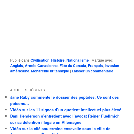
Publié dans
Civilisation
,
Histoire
,
Nationalisme
|
Marqué avec
Anglais
,
Armée Canadienne
,
Fête du Canada
,
Français
,
Invasion
américaine
,
Monarchie britannique
|
Laisser un commentaire
ARTICLES RÉCENTS
Jane Ruby commente le dossier des peptides: Ce sont des
poisons…
Vidéo sur les 11 signes d’un quotient intellectuel plus élevé
Dani Henderson s’entretient avec l’avocat Reiner Fuellmich
sur sa détention illégale en Allemagne
Vidéo sur la cité souterraine ensevelie sous la ville de