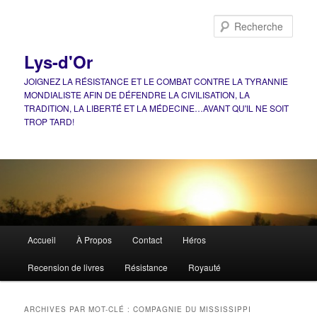
Aller
Aller
au
au
Rech
contenu
contenu
principal
secondaire
Lys-d'Or
JOIGNEZ LA RÉSISTANCE ET LE COMBAT CONTRE LA TYRANNIE
MONDIALISTE AFIN DE DÉFENDRE LA CIVILISATION, LA
TRADITION, LA LIBERTÉ ET LA MÉDECINE…AVANT QU'IL NE SOIT
TROP TARD!
Menu
Accueil
À Propos
Contact
Héros
principal
Recension de livres
Résistance
Royauté
ARCHIVES PAR MOT-CLÉ :
COMPAGNIE DU MISSISSIPPI