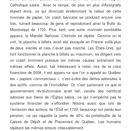
Catholique saisis. Avec le temps, de plus en plus d’Assignats
étaient émis, ce qui diminuait évidemment la valeur de cette
monnaie de papier. Un crash bancaire se produisit encore une
fois, ruinant beaucoup de gens et reproduisant ainsi la Bulle du
Mississippi de 1720. Plus tard, une autre monnaie semblable
apparut, le Mandat National. L’histoire se répète. Comme on le
voit, la planche à billets avait été essayée en France voilà plus
de deux siècles et cela n’avait pas marché. Les États-Unis, qui
font fonctionner la planche à billets au maximum, se dirigent vers
un crash imminent puisque les mêmes causes entraînent les
mêmes effets. Aussi, fait intéressant à noter, lors de la crise
financière de 2008, il est apparu ce que l’on a appelé au Québec
les « papiers commerciaux », c’est-à-dire des dettes adossées à
des actifs, comme de l’immobilier. Or, c’est justement ce que le
gouvernement révolutionnaire avait fait, vendre des certificat
adossés aux biens de l’Église saisis, ce qui n’empêcha pas le
système financier de s’effondrer. Notons aussi que lors de
l’émission des actions de l’État en 1720, beaucoup ont perdu leur
pension, ce qui rappelle la perte de 40% du portefeuille de la
Caisse de Dépôt et de Placement du Québec. Les humains
répètent les mêmes erreurs inlassablement.