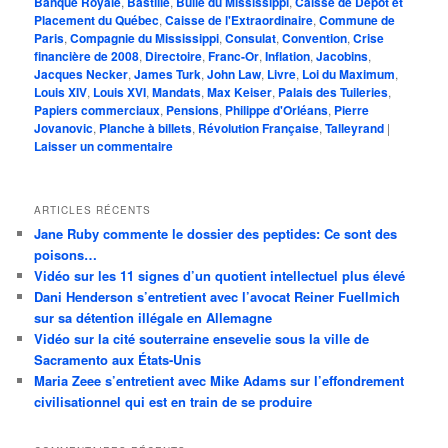
Banque Royale
,
Bastille
,
Bulle du Mississippi
,
Caisse de Dépôt et
Placement du Québec
,
Caisse de l'Extraordinaire
,
Commune de
Paris
,
Compagnie du Mississippi
,
Consulat
,
Convention
,
Crise
financière de 2008
,
Directoire
,
Franc-Or
,
Inflation
,
Jacobins
,
Jacques Necker
,
James Turk
,
John Law
,
Livre
,
Loi du Maximum
,
Louis XIV
,
Louis XVI
,
Mandats
,
Max Keiser
,
Palais des Tuileries
,
Papiers commerciaux
,
Pensions
,
Philippe d'Orléans
,
Pierre
Jovanovic
,
Planche à billets
,
Révolution Française
,
Talleyrand
|
Laisser un commentaire
ARTICLES RÉCENTS
Jane Ruby commente le dossier des peptides: Ce sont des
poisons…
Vidéo sur les 11 signes d’un quotient intellectuel plus élevé
Dani Henderson s’entretient avec l’avocat Reiner Fuellmich
sur sa détention illégale en Allemagne
Vidéo sur la cité souterraine ensevelie sous la ville de
Sacramento aux États-Unis
Maria Zeee s’entretient avec Mike Adams sur l’effondrement
civilisationnel qui est en train de se produire