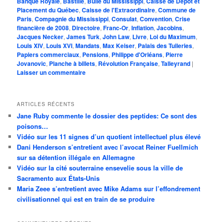
Banque Royale
,
Bastille
,
Bulle du Mississippi
,
Caisse de Dépôt et
Placement du Québec
,
Caisse de l'Extraordinaire
,
Commune de
Paris
,
Compagnie du Mississippi
,
Consulat
,
Convention
,
Crise
financière de 2008
,
Directoire
,
Franc-Or
,
Inflation
,
Jacobins
,
Jacques Necker
,
James Turk
,
John Law
,
Livre
,
Loi du Maximum
,
Louis XIV
,
Louis XVI
,
Mandats
,
Max Keiser
,
Palais des Tuileries
,
Papiers commerciaux
,
Pensions
,
Philippe d'Orléans
,
Pierre
Jovanovic
,
Planche à billets
,
Révolution Française
,
Talleyrand
|
Laisser un commentaire
ARTICLES RÉCENTS
Jane Ruby commente le dossier des peptides: Ce sont des
poisons…
Vidéo sur les 11 signes d’un quotient intellectuel plus élevé
Dani Henderson s’entretient avec l’avocat Reiner Fuellmich
sur sa détention illégale en Allemagne
Vidéo sur la cité souterraine ensevelie sous la ville de
Sacramento aux États-Unis
Maria Zeee s’entretient avec Mike Adams sur l’effondrement
civilisationnel qui est en train de se produire