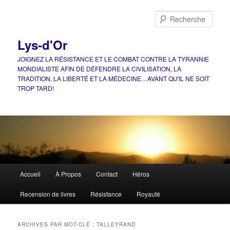
Aller
Aller
au
au
Rech
contenu
contenu
principal
secondaire
Lys-d'Or
JOIGNEZ LA RÉSISTANCE ET LE COMBAT CONTRE LA TYRANNIE
MONDIALISTE AFIN DE DÉFENDRE LA CIVILISATION, LA
TRADITION, LA LIBERTÉ ET LA MÉDECINE…AVANT QU'IL NE SOIT
TROP TARD!
Menu
Accueil
À Propos
Contact
Héros
principal
Recension de livres
Résistance
Royauté
ARCHIVES PAR MOT-CLÉ :
TALLEYRAND