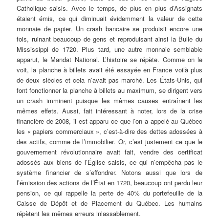
Catholique saisis. Avec le temps, de plus en plus d’Assignats
étaient émis, ce qui diminuait évidemment la valeur de cette
monnaie de papier. Un crash bancaire se produisit encore une
fois, ruinant beaucoup de gens et reproduisant ainsi la Bulle du
Mississippi de 1720. Plus tard, une autre monnaie semblable
apparut, le Mandat National. L’histoire se répète. Comme on le
voit, la planche à billets avait été essayée en France voilà plus
de deux siècles et cela n’avait pas marché. Les États-Unis, qui
font fonctionner la planche à billets au maximum, se dirigent vers
un crash imminent puisque les mêmes causes entraînent les
mêmes effets. Aussi, fait intéressant à noter, lors de la crise
financière de 2008, il est apparu ce que l’on a appelé au Québec
les « papiers commerciaux », c’est-à-dire des dettes adossées à
des actifs, comme de l’immobilier. Or, c’est justement ce que le
gouvernement révolutionnaire avait fait, vendre des certificat
adossés aux biens de l’Église saisis, ce qui n’empêcha pas le
système financier de s’effondrer. Notons aussi que lors de
l’émission des actions de l’État en 1720, beaucoup ont perdu leur
pension, ce qui rappelle la perte de 40% du portefeuille de la
Caisse de Dépôt et de Placement du Québec. Les humains
répètent les mêmes erreurs inlassablement.