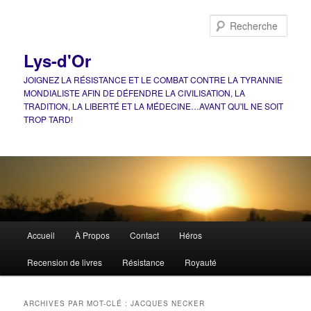
Aller
Aller
au
au
Rech
contenu
contenu
principal
secondaire
Lys-d'Or
JOIGNEZ LA RÉSISTANCE ET LE COMBAT CONTRE LA TYRANNIE
MONDIALISTE AFIN DE DÉFENDRE LA CIVILISATION, LA
TRADITION, LA LIBERTÉ ET LA MÉDECINE…AVANT QU'IL NE SOIT
TROP TARD!
Menu
Accueil
À Propos
Contact
Héros
principal
Recension de livres
Résistance
Royauté
ARCHIVES PAR MOT-CLÉ :
JACQUES NECKER