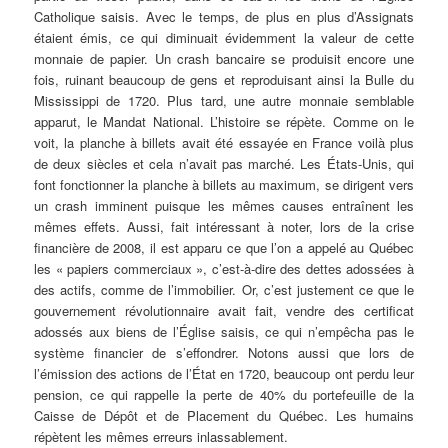
Catholique saisis. Avec le temps, de plus en plus d’Assignats
étaient émis, ce qui diminuait évidemment la valeur de cette
monnaie de papier. Un crash bancaire se produisit encore une
fois, ruinant beaucoup de gens et reproduisant ainsi la Bulle du
Mississippi de 1720. Plus tard, une autre monnaie semblable
apparut, le Mandat National. L’histoire se répète. Comme on le
voit, la planche à billets avait été essayée en France voilà plus
de deux siècles et cela n’avait pas marché. Les États-Unis, qui
font fonctionner la planche à billets au maximum, se dirigent vers
un crash imminent puisque les mêmes causes entraînent les
mêmes effets. Aussi, fait intéressant à noter, lors de la crise
financière de 2008, il est apparu ce que l’on a appelé au Québec
les « papiers commerciaux », c’est-à-dire des dettes adossées à
des actifs, comme de l’immobilier. Or, c’est justement ce que le
gouvernement révolutionnaire avait fait, vendre des certificat
adossés aux biens de l’Église saisis, ce qui n’empêcha pas le
système financier de s’effondrer. Notons aussi que lors de
l’émission des actions de l’État en 1720, beaucoup ont perdu leur
pension, ce qui rappelle la perte de 40% du portefeuille de la
Caisse de Dépôt et de Placement du Québec. Les humains
répètent les mêmes erreurs inlassablement.