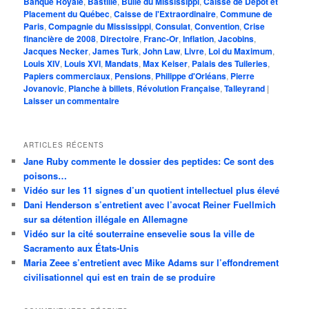
Banque Royale
,
Bastille
,
Bulle du Mississippi
,
Caisse de Dépôt et
Placement du Québec
,
Caisse de l'Extraordinaire
,
Commune de
Paris
,
Compagnie du Mississippi
,
Consulat
,
Convention
,
Crise
financière de 2008
,
Directoire
,
Franc-Or
,
Inflation
,
Jacobins
,
Jacques Necker
,
James Turk
,
John Law
,
Livre
,
Loi du Maximum
,
Louis XIV
,
Louis XVI
,
Mandats
,
Max Keiser
,
Palais des Tuileries
,
Papiers commerciaux
,
Pensions
,
Philippe d'Orléans
,
Pierre
Jovanovic
,
Planche à billets
,
Révolution Française
,
Talleyrand
|
Laisser un commentaire
ARTICLES RÉCENTS
Jane Ruby commente le dossier des peptides: Ce sont des
poisons…
Vidéo sur les 11 signes d’un quotient intellectuel plus élevé
Dani Henderson s’entretient avec l’avocat Reiner Fuellmich
sur sa détention illégale en Allemagne
Vidéo sur la cité souterraine ensevelie sous la ville de
Sacramento aux États-Unis
Maria Zeee s’entretient avec Mike Adams sur l’effondrement
civilisationnel qui est en train de se produire